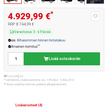
*
4.929,99 €
RRP
8 744,99 €
Varastossa
:
3
-
6
Päivää
sis.
Alhaisimman hinnan hintatakuu
**
Ilmainen toimitus
Lisää ostoskoriin
Tulosta
Jaa
* nettohinta | kokonaishinta sis. 19% ALV.:
5 866,69 €
** Kuva saattaa hieman poiketa alkuperäisestä.
Lisävarusteet
(
4
)