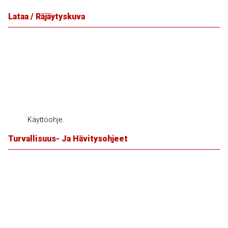
Lataa / Räjäytyskuva
Käyttöohje
Turvallisuus- Ja Hävitysohjeet