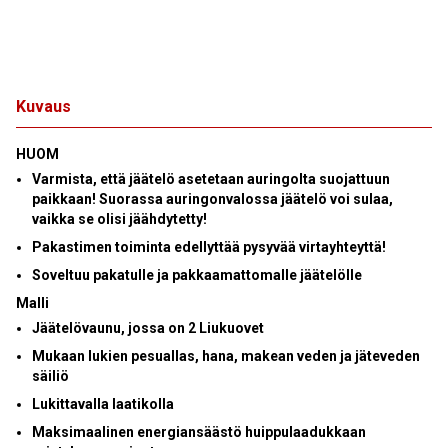
Kuvaus
HUOM
Varmista, että jäätelö asetetaan auringolta suojattuun
paikkaan! Suorassa auringonvalossa jäätelö voi sulaa,
vaikka se olisi jäähdytetty!
Pakastimen toiminta edellyttää pysyvää virtayhteyttä!
Soveltuu pakatulle ja pakkaamattomalle jäätelölle
Malli
Jäätelövaunu, jossa on 2 Liukuovet
Mukaan lukien pesuallas, hana, makean veden ja jäteveden
säiliö
Lukittavalla laatikolla
Maksimaalinen energiansäästö
huippulaadukkaan