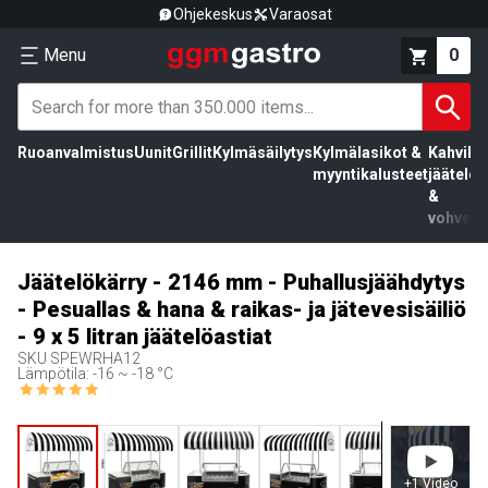
Ohjekeskus
Varaosat
Menu
0
Ruoanvalmistus
Uunit
Grillit
Kylmäsäilytys
Kylmälasikot &
Kahvila,
myyntikalusteet
jäätelö
&
vohvelit
Jäätelökärry - 2146 mm - Puhallusjäähdytys
- Pesuallas & hana & raikas- ja jätevesisäiliö
- 9 x 5 litran jäätelöastiat
SKU
SPEWRHA12
Lämpötila: -16 ~ -18 °C
+
1
Video