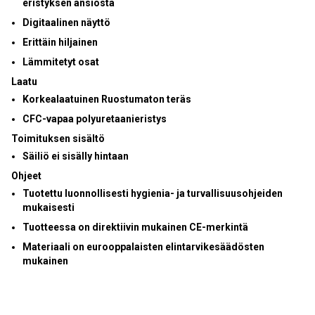
eristyksen
ansiosta
Digitaalinen näyttö
Erittäin hiljainen
Lämmitetyt osat
Laatu
Korkealaatuinen Ruostumaton teräs
CFC-vapaa polyuretaanieristys
Toimituksen sisältö
Säiliö ei sisälly hintaan
Ohjeet
Tuotettu luonnollisesti hygienia- ja turvallisuusohjeiden
mukaisesti
Tuotteessa on direktiivin mukainen CE-merkintä
Materiaali on eurooppalaisten elintarvikesäädösten
mukainen