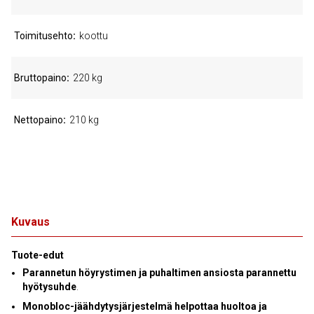
Toimitusehto
koottu
Bruttopaino
220 kg
Nettopaino
210 kg
Kuvaus
Tuote-edut
Parannetun höyrystimen ja puhaltimen ansiosta parannettu
hyötysuhde
.
Monobloc-jäähdytysjärjestelmä helpottaa huoltoa ja