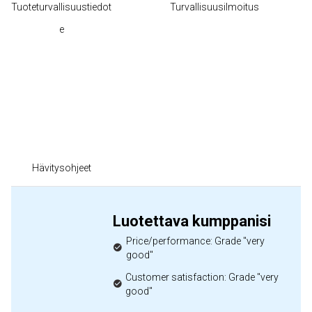
Tuoteturvallisuustiedot
Turvallisuusilmoitus
e
Hävitysohjeet
Luotettava kumppanisi
Price/performance: Grade "very
good"
Customer satisfaction: Grade "very
good"