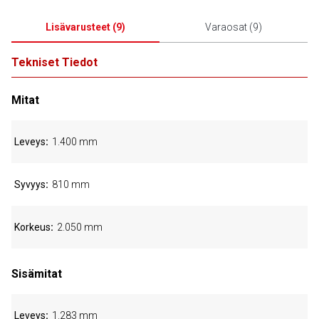
Lisävarusteet
(
9
)
Varaosat
(
9
)
Tekniset Tiedot
Mitat
Leveys
1.400 mm
Syvyys
810 mm
Korkeus
2.050 mm
Sisämitat
Leveys
1.283 mm