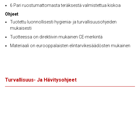
6 Pari ruostumattomasta teräksestä valmistettua kiskoa
Ohjeet
Tuotettu luonnollisesti hygienia- ja turvallisuusohjeiden
mukaisesti
Tuotteessa on direktiivin mukainen CE-merkintä
Materiaali on eurooppalaisten elintarvikesäädösten mukainen
Turvallisuus- Ja Hävitysohjeet