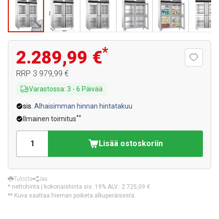
*
2.289,99 €
RRP
3 979,99 €
Varastossa
:
3
-
6
Päivää
sis.
Alhaisimman hinnan hintatakuu
**
Ilmainen toimitus
Lisää ostoskoriin
Tulosta
Jaa
* nettohinta | kokonaishinta sis. 19% ALV.:
2 725,09 €
** Kuva saattaa hieman poiketa alkuperäisestä.