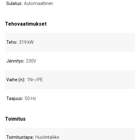
Sulatus
Automaattinen
Tehovaatimukset
Teho
319 kW
Jännitys
230V
Vaihe (n)
1N~/PE
Taajuus
50 Hz
Toimitus
Toimitustapa
Huolintaliike