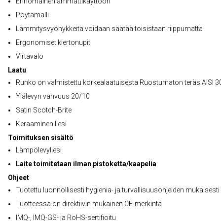
Erinomainen ammattikäyttöön
Pöytämalli
Lämmitysvyöhykkeitä voidaan säätää toisistaan riippumatta
Ergonomiset kiertonupit
Virtavalo
Laatu
Runko on valmistettu korkealaatuisesta Ruostumaton teräs AISI 3
Ylälevyn vahvuus 20/10
Satin Scotch-Brite
Keraaminen liesi
Toimituksen sisältö
Lämpölevyliesi
Laite toimitetaan ilman pistoketta/kaapelia
Ohjeet
Tuotettu luonnollisesti hygienia- ja turvallisuusohjeiden mukaisesti
Tuotteessa on direktiivin mukainen CE-merkintä
IMQ-, IMQ-GS- ja RoHS-sertifioitu