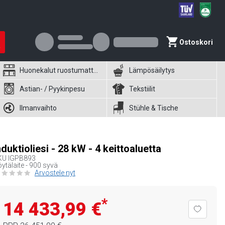
Ostoskori
Huonekalut ruostumattomasta teräksestä
Lämpösäilytys
Astian- / Pyykinpesu
Tekstiilit
Ilmanvaihto
Stühle & Tische
nduktioliesi - 28 kW - 4 keittoaluetta
KU
IGPB893
ytälaite - 900 syvä
Arvostele nyt
*
14 433,99 €