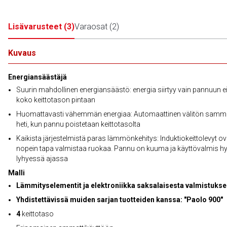
Lisävarusteet
(
3
)
Varaosat
(
2
)
Kuvaus
Energiansäästäjä
Suurin mahdollinen energiansäästö: energia siirtyy vain pannuun e
koko keittotason pintaan
Huomattavasti vähemmän energiaa: Automaattinen välitön samm
heti, kun pannu poistetaan keittotasolta
Kaikista järjestelmistä paras lämmönkehitys: Induktiokeittolevyt ov
nopein tapa valmistaa ruokaa. Pannu on kuuma ja käyttövalmis hy
lyhyessä ajassa
Malli
Lämmityselementit ja elektroniikka saksalaisesta valmistukse
Yhdistettävissä muiden sarjan tuotteiden kanssa: "Paolo 900"
4
keittotaso