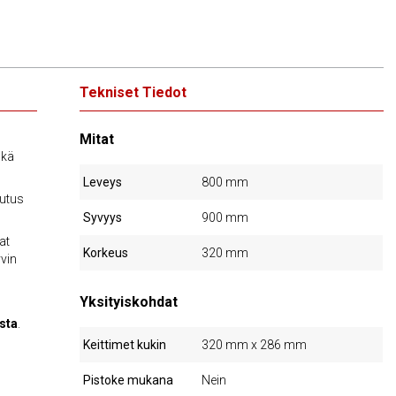
Tekniset Tiedot
Mitat
ikä
Leveys
800 mm
utus
Syvyys
900 mm
at
Korkeus
320 mm
vin
Yksityiskohdat
sta
.
Keittimet kukin
320 mm x 286 mm
Pistoke mukana
Nein