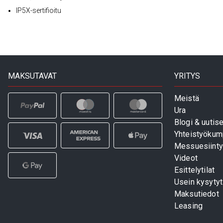
IP5X-sertifioitu
MAKSUTAVAT
YRITYS
Meistä
Ura
Blogi & uutise
Yhteistyökum
Messuesiinty
Videot
Esittelytilat
Usein kysyty
Maksutiedot
Leasing