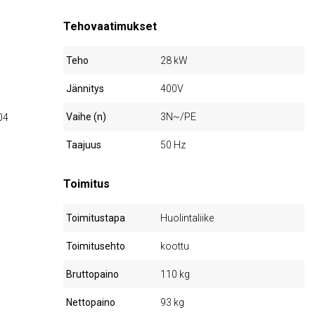
Tehovaatimukset
Teho
28 kW
Jännitys
400V
Vaihe (n)
3N~/PE
04
Taajuus
50 Hz
Toimitus
Toimitustapa
Huolintaliike
Toimitusehto
koottu
Bruttopaino
110 kg
Nettopaino
93 kg