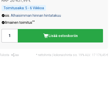
RRP
26 451,99 €
Toimitusaika:
5 - 6 Viikkoa
sis.
Alhaisimman hinnan hintatakuu
**
Ilmainen toimitus
Lisää ostoskoriin
Tulosta
Jaa
* nettohinta | kokonaishinta sis. 19% ALV.:
17 176,45 €