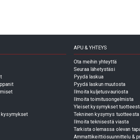
APU & YHTEYS
Ota meihin yhteyttä
Seuraa lähetystäsi
t
Pyydä laskua
ppanit
Pyydä laskun muutosta
miset
Ilmoita kuljetusvauriosta
Ilmoita toimitusongelmista
Yleiset kysymykset tuotteest
t kysymykset
Tekninen kysymys tuotteesta
Ilmoita teknisestä viasta
Tarkista olemassa olevan tapa
Ammattikeittiösuunnittelu & pr