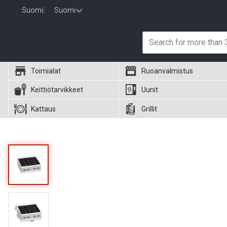
Suomi
|
Suomi
Toimialat
Ruoanvalmistus
Keittiötarvikkeet
Uunit
Kattaus
Grillit