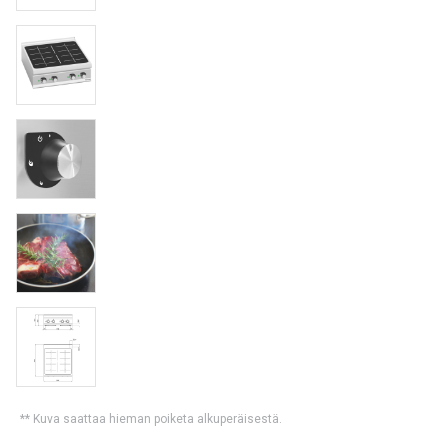
** Kuva saattaa hieman poiketa alkuperäisestä.