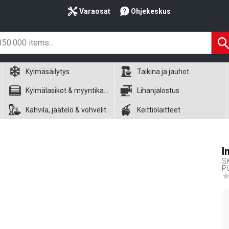
Varaosat
Ohjekeskus
Kylmäsäilytys
Taikina ja jauhot
Kylmälasikot & myyntikalusteet
Lihanjalostus
Kahvila, jäätelö & vohvelit
Keittiölaitteet
I
S
Pö