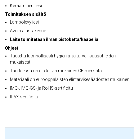
Keraaminen liesi
Toimituksen sisältö
Lämpölevyliesi
Avoin alusrakenne
Laite toimitetaan ilman pistoketta/kaapelia
Ohjeet
Tuotettu luonnollisesti hygienia- ja turvallisuusohjeiden
mukaisesti
Tuotteessa on direktiivin mukainen CE-merkintä
Materiaali on eurooppalaisten elintarvikesäädösten mukainen
IMQ-, IMQ-GS- ja RoHS-sertifioitu
IP5X-sertifioitu