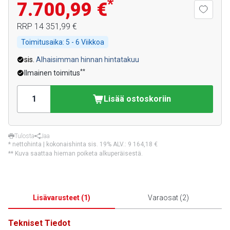
*
7.700,99 €
RRP
14 351,99 €
Toimitusaika:
5 - 6 Viikkoa
sis.
Alhaisimman hinnan hintatakuu
**
Ilmainen toimitus
Lisää ostoskoriin
Tulosta
Jaa
* nettohinta | kokonaishinta sis. 19% ALV.:
9 164,18 €
** Kuva saattaa hieman poiketa alkuperäisestä.
Lisävarusteet
(
1
)
Varaosat
(
2
)
Tekniset Tiedot