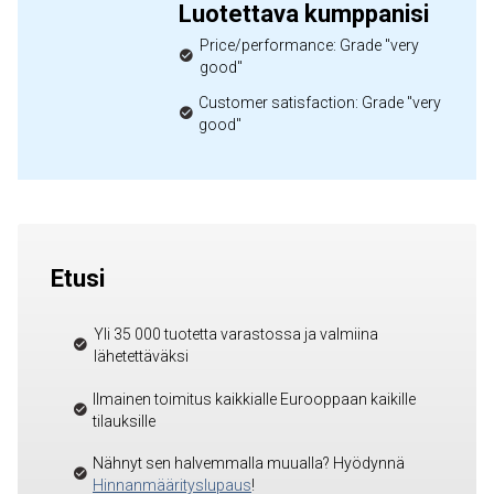
Luotettava kumppanisi
Price/performance: Grade "very
good"
Customer satisfaction: Grade "very
good"
Etusi
Yli 35 000 tuotetta varastossa ja valmiina
lähetettäväksi
Ilmainen toimitus kaikkialle Eurooppaan kaikille
tilauksille
Nähnyt sen halvemmalla muualla? Hyödynnä
Hinnanmäärityslupaus
!