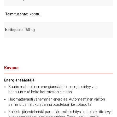
Toimitusehto
koottu
Nettopaino
60 kg
Kuvaus
Energiansäästäjä
Suurin mahdollinen energiansäästö: energia siirtyy vain
pannuun eikä koko keittotason pintaan
Huomattavasti vähemmän energiaa: Automaattinen välitön
sammutus heti, kun pannu poistetaan keittotasolta
Kaikista järjestelmistä paras lämmönkehitys: Induktiokeittolevyt