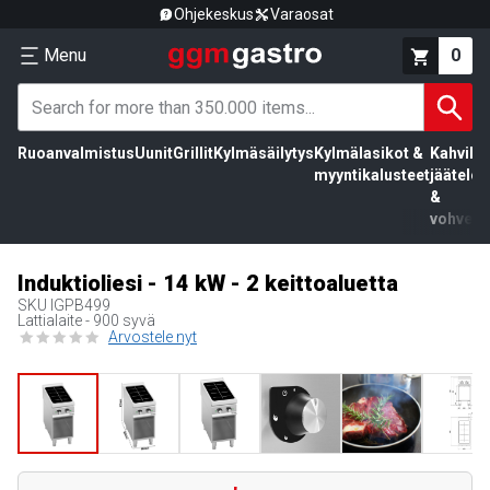
Ohjekeskus
Varaosat
Menu
0
Ruoanvalmistus
Uunit
Grillit
Kylmäsäilytys
Kylmälasikot &
Kahvila,
myyntikalusteet
jäätelö
&
vohvelit
Induktioliesi - 14 kW - 2 keittoaluetta
SKU
IGPB499
Lattialaite - 900 syvä
Arvostele nyt