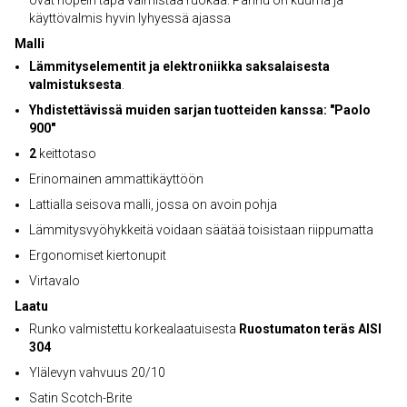
ovat nopein tapa valmistaa ruokaa. Pannu on kuuma ja
käyttövalmis hyvin lyhyessä ajassa
Malli
Lämmityselementit ja elektroniikka saksalaisesta
valmistuksesta
.
Yhdistettävissä muiden sarjan tuotteiden kanssa: "Paolo
900"
2
keittotaso
Erinomainen ammattikäyttöön
Lattialla seisova malli, jossa on avoin pohja
Lämmitysvyöhykkeitä voidaan säätää toisistaan riippumatta
Ergonomiset kiertonupit
Virtavalo
Laatu
Runko valmistettu korkealaatuisesta
Ruostumaton teräs AISI
304
Ylälevyn vahvuus 20/10
Satin Scotch-Brite