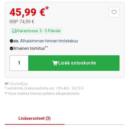
*
45,99 €
RRP
74,99 €
Varastossa
:
3
-
5
Päivää
sis.
Alhaisimman hinnan hintatakuu
**
Ilmainen toimitus
Lisää ostoskoriin
Tulosta
Jaa
* nettohinta | kokonaishinta sis. 19% ALV.:
54,73 €
** Kuva saattaa hieman poiketa alkuperäisestä.
Lisävarusteet
(
3
)