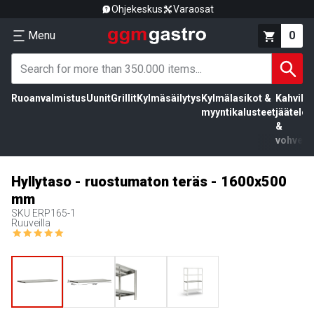
Ohjekeskus
Varaosat
Menu
0
Ruoanvalmistus
Uunit
Grillit
Kylmäsäilytys
Kylmälasikot &
Kahvila,
myyntikalusteet
jäätelö
&
vohvelit
Hyllytaso - ruostumaton teräs - 1600x500
mm
SKU
ERP165-1
Ruuveilla