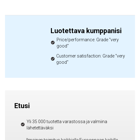
Luotettava kumppanisi
Price/performance: Grade "very
good"
Customer satisfaction: Grade "very
good"
Etusi
Yli 35 000 tuotetta varastossa ja valmiina
lähetettäväksi
Ilmainen toimitus kaikkialle Eurooppaan kaikille