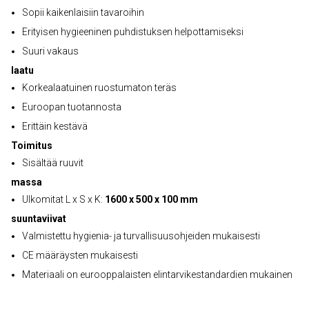
Sopii kaikenlaisiin tavaroihin
Erityisen hygieeninen puhdistuksen helpottamiseksi
Suuri vakaus
laatu
Korkealaatuinen ruostumaton teräs
Euroopan tuotannosta
Erittäin kestävä
Toimitus
Sisältää ruuvit
massa
Ulkomitat L x S x K:
1600 x 500 x 100 mm
suuntaviivat
Valmistettu hygienia- ja turvallisuusohjeiden mukaisesti
CE määräysten mukaisesti
Materiaali on eurooppalaisten elintarvikestandardien mukainen