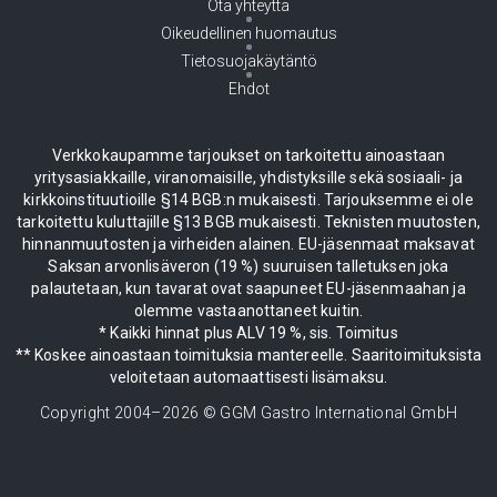
Ota yhteyttä
Oikeudellinen huomautus
Tietosuojakäytäntö
Ehdot
Verkkokaupamme tarjoukset on tarkoitettu ainoastaan
yritysasiakkaille, viranomaisille, yhdistyksille sekä sosiaali- ja
kirkkoinstituutioille §14 BGB:n mukaisesti. Tarjouksemme ei ole
tarkoitettu kuluttajille §13 BGB mukaisesti. Teknisten muutosten,
hinnanmuutosten ja virheiden alainen. EU-jäsenmaat maksavat
Saksan arvonlisäveron (19 %) suuruisen talletuksen joka
palautetaan, kun tavarat ovat saapuneet EU-jäsenmaahan ja
olemme vastaanottaneet kuitin.
* Kaikki hinnat plus ALV 19 %, sis. Toimitus
** Koskee ainoastaan toimituksia mantereelle. Saaritoimituksista
veloitetaan automaattisesti lisämaksu.
Copyright 2004–
2026
© GGM Gastro International GmbH