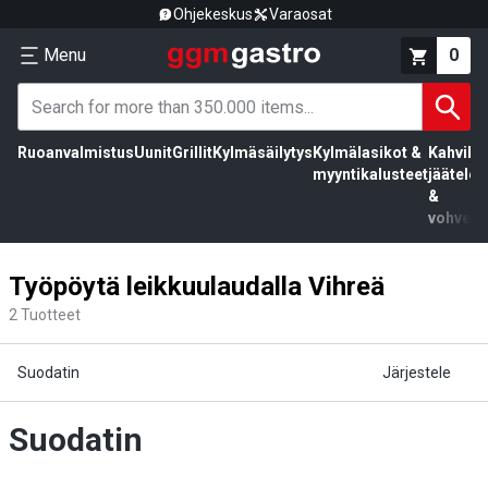
Ohjekeskus
Varaosat
Menu
0
Ruoanvalmistus
Uunit
Grillit
Kylmäsäilytys
Kylmälasikot &
Kahvila,
myyntikalusteet
jäätelö
&
vohvelit
Työpöytä leikkuulaudalla Vihreä
2
Tuotteet
Suodatin
Järjestele
Suodatin