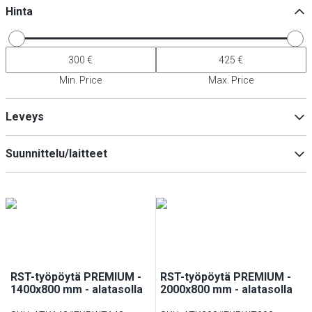
Hinta
Min. Price
Max. Price
Leveys
Suunnittelu/laitteet
leikkuulaudalla
(
2
)
Min
Max
39506
(
2
)
RST-työpöytä PREMIUM -
RST-työpöytä PREMIUM -
1400x800 mm - alatasolla
2000x800 mm - alatasolla