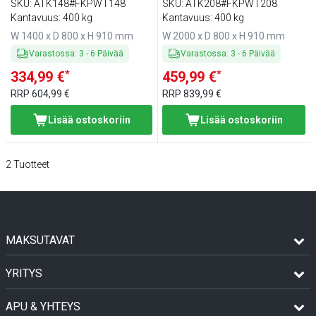
SKU
:
ATK148#FKPWT148
SKU
:
ATK208#FKPWT208
Kantavuus: 400 kg
Kantavuus: 400 kg
W 1400 x D 800 x H 910 mm
W 2000 x D 800 x H 910 mm
Varastossa
:
3
-
6
Päivää
Varastossa
:
3
-
6
Päivää
*
*
334,99 €
459,99 €
RRP
604,99 €
RRP
839,99 €
Lisää ostoskoriin
Lisää ostoskoriin
2
Tuotteet
MAKSUTAVAT
YRITYS
APU & YHTEYS