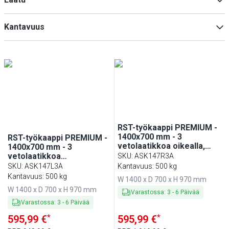
Eco
(
8
)
Min
Max
Kantavuus
Premium
(
8
)
400 kg
(
8
)
500 kg
(
8
)
RST-työkaappi PREMIUM -
1400x700 mm - 3
RST-työkaappi PREMIUM -
vetolaatikkoa oikealla,
1400x700 mm - 3
liukuovet - roiskesuoja
vetolaatikkoa
SKU
:
ASK147R3A
vasemmalla, 2 liukuovea -
SKU
:
ASK147L3A
Kantavuus: 500 kg
roiskesuoja
Kantavuus: 500 kg
W 1400 x D 700 x H 970 mm
W 1400 x D 700 x H 970 mm
Varastossa
:
3
-
6
Päivää
Varastossa
:
3
-
6
Päivää
*
*
595,99 €
595,99 €