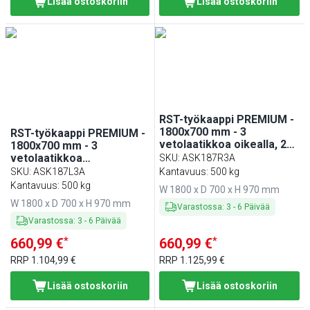
Lisää ostoskoriin
Lisää ostoskoriin
RST-työkaappi PREMIUM -
1800x700 mm - 3
RST-työkaappi PREMIUM -
vetolaatikkoa oikealla, 2
1800x700 mm - 3
liukuovea - roiskesuoja
vetolaatikkoa
SKU
:
ASK187R3A
vasemmalla, 2 liukuovea -
SKU
:
ASK187L3A
Kantavuus: 500 kg
roiskesuoja
Kantavuus: 500 kg
W 1800 x D 700 x H 970 mm
W 1800 x D 700 x H 970 mm
Varastossa
:
3
-
6
Päivää
Varastossa
:
3
-
6
Päivää
*
*
660,99 €
660,99 €
RRP
1.104,99 €
RRP
1.125,99 €
Lisää ostoskoriin
Lisää ostoskoriin