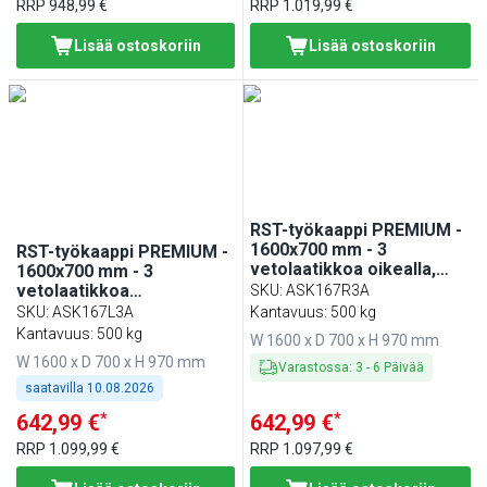
RRP
948,99 €
RRP
1.019,99 €
Lisää ostoskoriin
Lisää ostoskoriin
RST-työkaappi PREMIUM -
1600x700 mm - 3
RST-työkaappi PREMIUM -
vetolaatikkoa oikealla,
1600x700 mm - 3
liukuovet - roiskesuoja
vetolaatikkoa
SKU
:
ASK167R3A
vasemmalla, liukuovet -
SKU
:
ASK167L3A
Kantavuus: 500 kg
roiskesuoja
Kantavuus: 500 kg
W 1600 x D 700 x H 970 mm
W 1600 x D 700 x H 970 mm
Varastossa
:
3
-
6
Päivää
saatavilla
10.08.2026
*
*
642,99 €
642,99 €
RRP
1.099,99 €
RRP
1.097,99 €