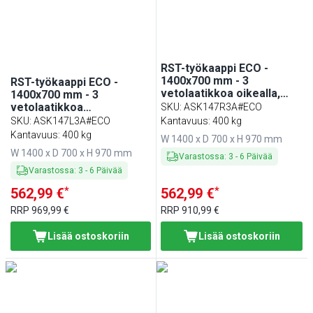
RST-työkaappi ECO -
1400x700 mm - 3
RST-työkaappi ECO -
vetolaatikkoa oikealla,
1400x700 mm - 3
liukuovet - roiskesuoja
vetolaatikkoa
SKU
:
ASK147R3A#ECO
vasemmalla, liukuovet -
SKU
:
ASK147L3A#ECO
Kantavuus: 400 kg
roiskesuoja
Kantavuus: 400 kg
W 1400 x D 700 x H 970 mm
W 1400 x D 700 x H 970 mm
Varastossa
:
3
-
6
Päivää
Varastossa
:
3
-
6
Päivää
*
*
562,99 €
562,99 €
RRP
969,99 €
RRP
910,99 €
Lisää ostoskoriin
Lisää ostoskoriin