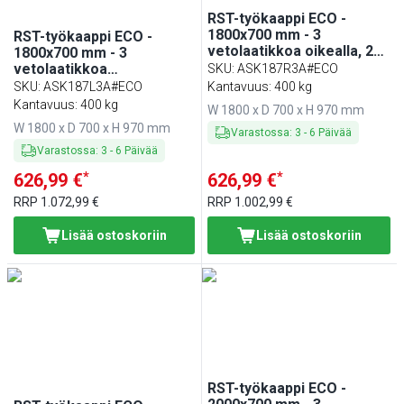
RST-työkaappi ECO -
1800x700 mm - 3
RST-työkaappi ECO -
vetolaatikkoa oikealla, 2
1800x700 mm - 3
liukuovea - roiskesuoja
vetolaatikkoa
SKU
:
ASK187R3A#ECO
vasemmalla, 2 liukuovea -
SKU
:
ASK187L3A#ECO
Kantavuus: 400 kg
roiskesuoja
Kantavuus: 400 kg
W 1800 x D 700 x H 970 mm
W 1800 x D 700 x H 970 mm
Varastossa
:
3
-
6
Päivää
Varastossa
:
3
-
6
Päivää
*
*
626,99 €
626,99 €
RRP
1.072,99 €
RRP
1.002,99 €
Lisää ostoskoriin
Lisää ostoskoriin
RST-työkaappi ECO -