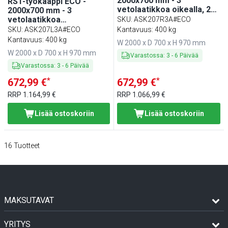
2000x700 mm - 3
RST-työkaappi ECO -
vetolaatikkoa oikealla, 2
2000x700 mm - 3
liukuovea - roiskesuoja
vetolaatikkoa
SKU
:
ASK207R3A#ECO
vasemmalla, 2 liukuovea -
SKU
:
ASK207L3A#ECO
Kantavuus: 400 kg
roiskesuoja
Kantavuus: 400 kg
W 2000 x D 700 x H 970 mm
W 2000 x D 700 x H 970 mm
Varastossa
:
3
-
6
Päivää
Varastossa
:
3
-
6
Päivää
*
*
672,99 €
672,99 €
RRP
1.164,99 €
RRP
1.066,99 €
Lisää ostoskoriin
Lisää ostoskoriin
16
Tuotteet
MAKSUTAVAT
YRITYS