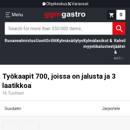
Ohjekeskus
Varaosat
Menu
0
Ruoanvalmistus
Uunit
Grillit
Kylmäsäilytys
Kylmälasikot &
Kahvila,
myyntikalusteet
jäätelö
&
vohvelit
Työkaapit 700, joissa on jalusta ja 3
laatikkoa
16
Tuotteet
Suodatin
Järjestele