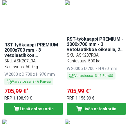
RST-työkaappi PREMIUM -
2000x700 mm - 3
RST-työkaappi PREMIUM -
vetolaatikkoa oikealla, 2
2000x700 mm - 3
liukuovea - roiskesuoja
vetolaatikkoa
SKU
:
ASK207R3A
vasemmalla, liukuovet -
SKU
:
ASK207L3A
Kantavuus: 500 kg
roiskesuoja
Kantavuus: 500 kg
W 2000 x D 700 x H 970 mm
W 2000 x D 700 x H 970 mm
Varastossa
:
3
-
6
Päivää
Varastossa
:
3
-
6
Päivää
*
*
705,99 €
705,99 €
RRP
1.198,99 €
RRP
1.156,99 €
Lisää ostoskoriin
Lisää ostoskoriin