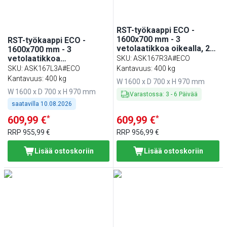
RST-työkaappi ECO -
1600x700 mm - 3
RST-työkaappi ECO -
vetolaatikkoa oikealla, 2
1600x700 mm - 3
liukuovea - roiskesuoja
vetolaatikkoa
SKU
:
ASK167R3A#ECO
vasemmalla, 2 liukuovea -
SKU
:
ASK167L3A#ECO
Kantavuus: 400 kg
roiskesuoja
Kantavuus: 400 kg
W 1600 x D 700 x H 970 mm
W 1600 x D 700 x H 970 mm
Varastossa
:
3
-
6
Päivää
saatavilla
10.08.2026
*
*
609,99 €
609,99 €
RRP
955,99 €
RRP
956,99 €
Lisää ostoskoriin
Lisää ostoskoriin