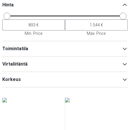
Hinta
Min. Price
Max. Price
Toimintatila
Sähköinen
(
3
)
Virtaliitäntä
Kaasu
(
3
)
230V
(
3
)
Korkeus
400V
(
3
)
Min
Max