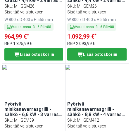
kaasu - 4,4 kW - 2 varrasta
sähkö - 4,4 kW - 2 varrasta
- enintään 6 kanaa varten
- enintään 6 kanaa varten
SKU
:
MHGGM26
SKU
:
MHGEM26
Sisältää valaistuksen
Sisältää valaistuksen
W 800 x D 400 x H 555 mm
W 800 x D 400 x H 555 mm
Varastossa
:
3
-
6
Päivää
Varastossa
:
3
-
6
Päivää
*
*
964,99 €
1.092,99 €
RRP
1.875,99 €
RRP
2.093,99 €
Lisää ostoskoriin
Lisää ostoskoriin
Pyörivä
Pyörivä
minikanavarrasgrilli -
minikanavarrasgrilli -
sähkö - 6,6 kW - 3 varrasta
sähkö - 8,8 kW - 4 varrasta
- enintään 9 kanaa varten
- enintään 12 kanaa varten
SKU
:
MHGEM39
SKU
:
MHGEM412
Sisältää valaistuksen
Sisältää valaistuksen