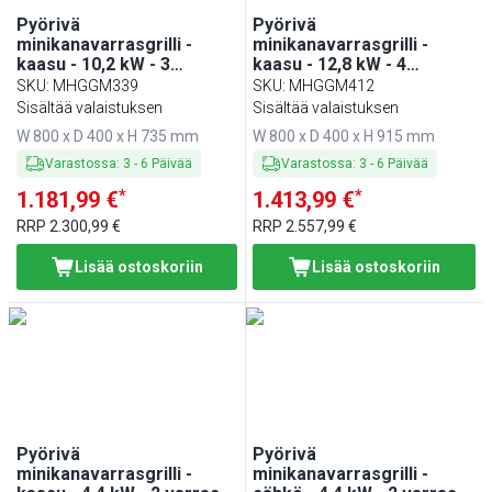
Pyörivä
Pyörivä
minikanavarrasgrilli -
minikanavarrasgrilli -
kaasu - 10,2 kW - 3
kaasu - 12,8 kW - 4
varrasta - enintään 9
varrasta - enintään 12
SKU
:
MHGGM339
SKU
:
MHGGM412
kanaa varten
kanaa varten
Sisältää valaistuksen
Sisältää valaistuksen
W 800 x D 400 x H 735 mm
W 800 x D 400 x H 915 mm
Varastossa
:
3
-
6
Päivää
Varastossa
:
3
-
6
Päivää
*
*
1.181,99 €
1.413,99 €
RRP
2.300,99 €
RRP
2.557,99 €
Lisää ostoskoriin
Lisää ostoskoriin
Pyörivä
Pyörivä
minikanavarrasgrilli -
minikanavarrasgrilli -