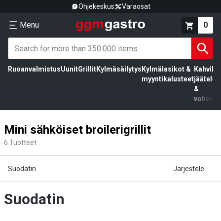
Ohjekeskus
Varaosat
Menu
0
Ruoanvalmistus
Uunit
Grillit
Kylmäsäilytys
Kylmälasikot &
Kahvila,
myyntikalusteet
jäätelö
&
vohvelit
Mini sähköiset broilerigrillit
6
Tuotteet
Suodatin
Järjestele
Suodatin