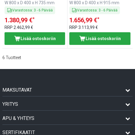
W 800 x D 400 x H 735 mm
W 800 x D 400 x H 915 mm
Varastossa
:
3
-
6
Päivää
Varastossa
:
3
-
6
Päivää
*
*
1.380,99 €
1.656,99 €
RRP
2.462,99 €
RRP
3.113,99 €
Lisää ostoskoriin
Lisää ostoskoriin
6
Tuotteet
MAKSUTAVAT
YRITYS
APU & YHTEYS
SERTIFIKAATIT