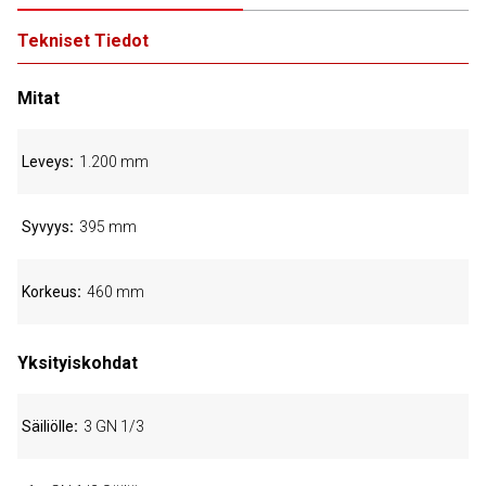
Tekniset Tiedot
Mitat
Leveys
1.200 mm
Syvyys
395 mm
Korkeus
460 mm
Yksityiskohdat
Säiliölle
3 GN 1/3