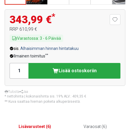
*
343,99 €
RRP
610,99 €
Varastossa
:
3
-
6
Päivää
sis.
Alhaisimman hinnan hintatakuu
**
Ilmainen toimitus
Lisää ostoskoriin
Tulosta
Jaa
* nettohinta | kokonaishinta sis. 19% ALV.:
409,35 €
** Kuva saattaa hieman poiketa alkuperäisestä.
Lisävarusteet
(
6
)
Varaosat
(
6
)