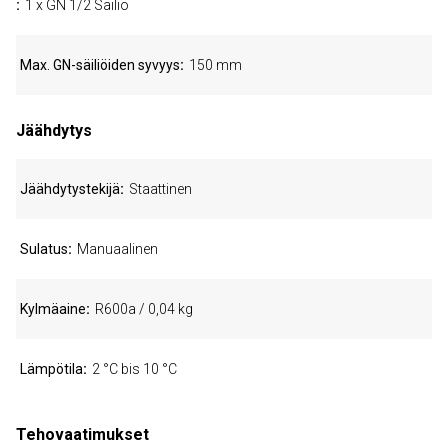
1 x GN 1/2 Säiliö
Max. GN-säiliöiden syvyys
150 mm
Jäähdytys
Jäähdytystekijä
Staattinen
Sulatus
Manuaalinen
Kylmäaine
R600a / 0,04 kg
Lämpötila
2 °C bis 10 °C
Tehovaatimukset