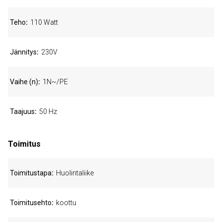
Teho
110 Watt
Jännitys
230V
Vaihe (n)
1N~/PE
Taajuus
50 Hz
Toimitus
Toimitustapa
Huolintaliike
Toimitusehto
koottu