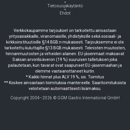
Tietosuojakäytäntö
Ehdot
Verkkokaupamme tarjoukset on tarkoitettu ainoastaan
yritysasiakkaille, viranomaisille, yhdistyksille sekä sosiaali- ja
kirkkoinstituutioille §14 BGB:n mukaisesti. Tarjouksemme ei ole
tarkoitettu kuluttajille §13 BGB mukaisesti. Teknisten muutosten,
hinnanmuutosten ja virheiden alainen. EU-jäsenmaat maksavat
Saksan arvonlisäveron (19 %) suuruisen talletuksen joka
palautetaan, kun tavarat ovat saapuneet EU-jäsenmaahan ja
olemme vastaanottaneet kuitin.
* Kaikki hinnat plus ALV 19 %, sis. Toimitus
** Koskee ainoastaan toimituksia mantereelle. Saaritoimituksista
veloitetaan automaattisesti lisämaksu.
Copyright 2004–
2026
© GGM Gastro International GmbH