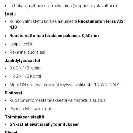
Tehokas ja alhainen virrankulutus (ympäristöystävällinen)
Laatu
Runko valmistettu korkealaatuisesta
Ruostumaton teräs AISI
430
Ruostumattoman teräksen paksuus: 0,50 mm
lasipeitteellä
Rakenne, suoralasi
Jäähdytysosastot
3 x GN 1/3 -astiat
1 x GN 1/2 Kontti
Muut GN-säiliövaihtoehdot löytyvät valikosta ”DOWNLOAD”
Sisäosat
Ruostumattomasta teräksestä valmistettu sisustus
Pyöristetyt sisäkulmat
Toimituksen sisältö
GN-astiat eivät sisälly toimitukseen
Ohjeet