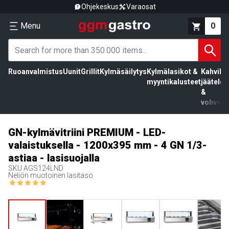
Ohjekeskus
Varaosat
Menu
0
Ruoanvalmistus
Uunit
Grillit
Kylmäsäilytys
Kylmälasikot &
Kahvila,
myyntikalusteet
jäätelö
&
vohvelit
GN-kylmävitriini PREMIUM - LED-
valaistuksella - 1200x395 mm - 4 GN 1/3-
astiaa - lasisuojalla
SKU
AGS124LND
Neliön muotoinen lasitaso