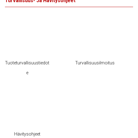
Turvallisuus- Ja Hävitysohjeet
Tuoteturvallisuustiedot
Turvallisuusilmoitus
e
Hävitysohjeet