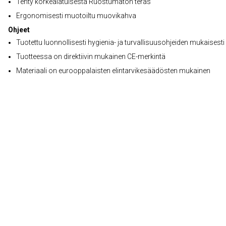
Tehty korkealatuisesta Ruostumaton teräs
Ergonomisesti muotoiltu muovikahva
Ohjeet
Tuotettu luonnollisesti hygienia- ja turvallisuusohjeiden mukaisesti
Tuotteessa on direktiivin mukainen CE-merkintä
Materiaali on eurooppalaisten elintarvikesäädösten mukainen