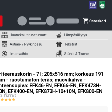
Ostoskori
Huonekalut ruostumattomasta teräksestä
Lämpösäilytys
Astian- / Pyykinpesu
Tekstiilit
Ilmanvaihto
Stühle & Tische
riteerauskorin - 7 l; 205x516 mm; korkeus 191
m - ruostumaton teräs; muovikahva -
hteensopiva: EFK46-EN, EFK66-EN, EFK473H-
0N, EFK400-EN, EFK873H-10+10N, EFK800-EN
KU
FKEFK7