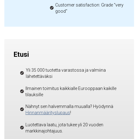
Customer satisfaction: Grade "very
good"
Etusi
Yli 35 000 tuotetta varastossa ja valmiina
lähetettäväksi
Ilmainen toimitus kaikkialle Eurooppaan kaikille
tilauksille
Nähnyt sen halvemmalla muualla? Hyödynnä
Hinnanmäärityslupaus
!
Luotettava laatu, jota tukee yli 20 vuoden
markkinajohtajuus.