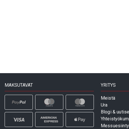
MAKSUTAVAT
YRITYS
Meistä
Ura
Blogi & uutise
Yhteistyökum
Messuesiinty