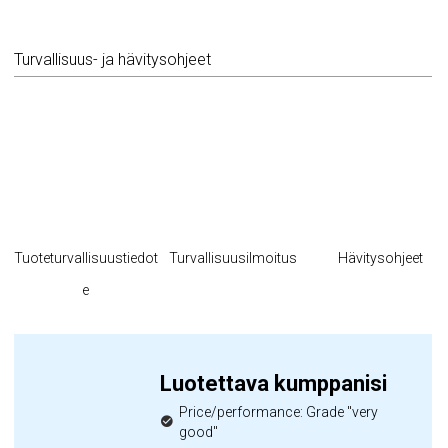
Turvallisuus- ja hävitysohjeet
Tuoteturvallisuustiedot
Turvallisuusilmoitus
Hävitysohjeet
e
Luotettava kumppanisi
Price/performance: Grade "very
good"