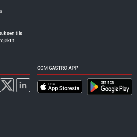
a
uksen tila
ojektit
GGM GASTRO APP