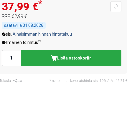
*
37,99 €
RRP
62,99 €
saatavilla
31.08.2026
sis.
Alhaisimman hinnan hintatakuu
**
Ilmainen toimitus
Lisää ostoskoriin
Tulosta
Jaa
* nettohinta | kokonaishinta sis. 19% ALV.:
45,21 €