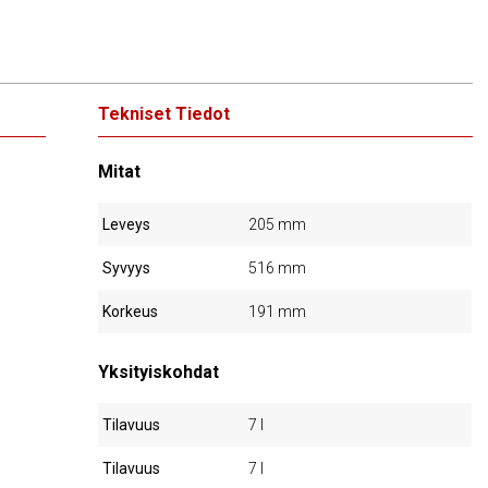
Tekniset Tiedot
Mitat
Leveys
205 mm
Syvyys
516 mm
Korkeus
191 mm
Yksityiskohdat
Tilavuus
7 l
Tilavuus
7 l