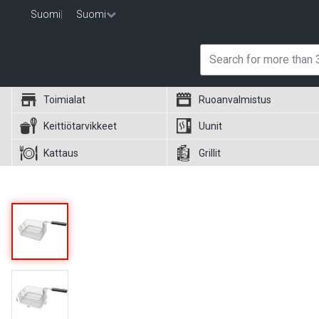
Suomi
|
Suomi
Toimialat
Ruoanvalmistus
Keittiötarvikkeet
Uunit
Kattaus
Grillit