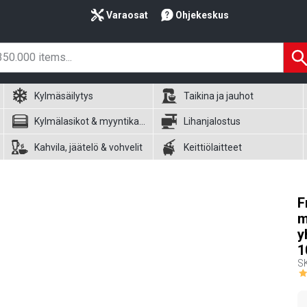
Varaosat
Ohjekeskus
Kylmäsäilytys
Taikina ja jauhot
Kylmälasikot & myyntikalusteet
Lihanjalostus
Kahvila, jäätelö & vohvelit
Keittiölaitteet
F
m
y
1
S