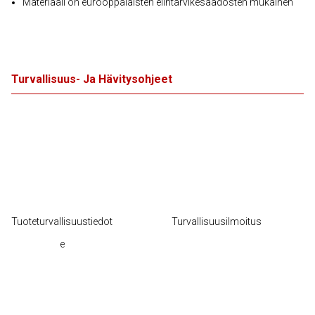
Materiaali on eurooppalaisten elintarvikesäädösten mukainen
Turvallisuus- Ja Hävitysohjeet
Tuoteturvallisuustiedot
Turvallisuusilmoitus
e