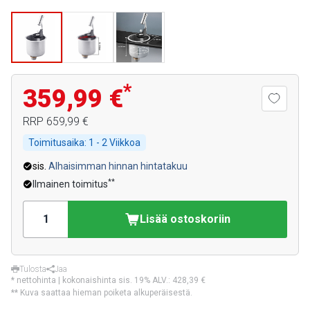
*
359,99 €
RRP
659,99 €
Toimitusaika:
1 - 2 Viikkoa
sis.
Alhaisimman hinnan hintatakuu
**
Ilmainen toimitus
Lisää ostoskoriin
Tulosta
Jaa
* nettohinta | kokonaishinta sis. 19% ALV.:
428,39 €
** Kuva saattaa hieman poiketa alkuperäisestä.