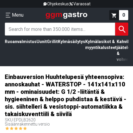
Ohjekeskus
Varaosat
Menu
0
Ruoanvalmistus
Uunit
Grillit
Kylmäsäilytys
Kylmälasikot &
Kahvila,
myyntikalusteet
jäätelö
&
vohvelit
Einbauversion Huuhtelupesä yhteensopiva:
annoskauhat - WATERSTOP - 141x141x110
mm - ominaisuudet: G 1/2 -liitäntä &
hygieeninen & helppo puhdistaa & kestävä -
sis. siihtelleri & vesistoppi-automatiikka &
takaiskuventtiili & siivilä
SKU
EPDLB2620
Sisäänrakennettu versio