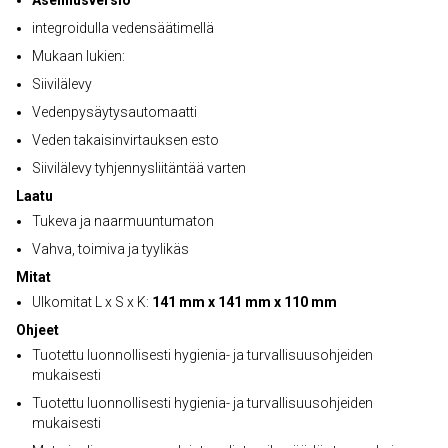
Asennusversio
integroidulla vedensäätimellä
Mukaan lukien:
Siivilälevy
Vedenpysäytysautomaatti
Veden takaisinvirtauksen esto
Siivilälevy tyhjennysliitäntää varten
Laatu
Tukeva ja naarmuuntumaton
Vahva, toimiva ja tyylikäs
Mitat
Ulkomitat L x S x K:
141 mm x 141 mm x 110 mm
Ohjeet
Tuotettu luonnollisesti hygienia- ja turvallisuusohjeiden
mukaisesti
Tuotettu luonnollisesti hygienia- ja turvallisuusohjeiden
mukaisesti