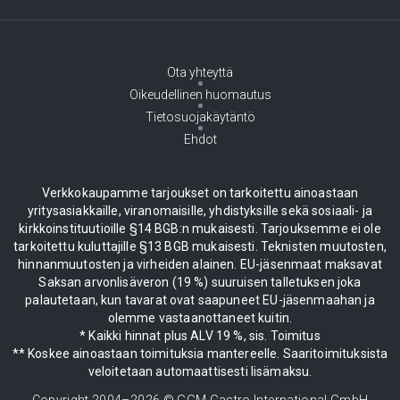
Ota yhteyttä
Oikeudellinen huomautus
Tietosuojakäytäntö
Ehdot
Verkkokaupamme tarjoukset on tarkoitettu ainoastaan
yritysasiakkaille, viranomaisille, yhdistyksille sekä sosiaali- ja
kirkkoinstituutioille §14 BGB:n mukaisesti. Tarjouksemme ei ole
tarkoitettu kuluttajille §13 BGB mukaisesti. Teknisten muutosten,
hinnanmuutosten ja virheiden alainen. EU-jäsenmaat maksavat
Saksan arvonlisäveron (19 %) suuruisen talletuksen joka
palautetaan, kun tavarat ovat saapuneet EU-jäsenmaahan ja
olemme vastaanottaneet kuitin.
* Kaikki hinnat plus ALV 19 %, sis. Toimitus
** Koskee ainoastaan toimituksia mantereelle. Saaritoimituksista
veloitetaan automaattisesti lisämaksu.
Copyright 2004–
2026
© GGM Gastro International GmbH