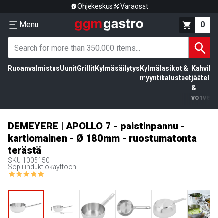
Ohjekeskus
Varaosat
Menu
0
Ruoanvalmistus
Uunit
Grillit
Kylmäsäilytys
Kylmälasikot &
Kahvila,
myyntikalusteet
jäätelö
&
vohvelit
DEMEYERE | APOLLO 7 - paistinpannu -
kartiomainen - Ø 180mm - ruostumatonta
terästä
SKU
1005150
Sopii induktiokäyttöön