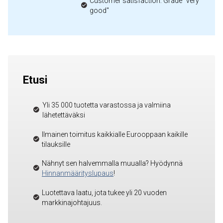
Customer satisfaction: Grade "very
good"
Etusi
Yli 35 000 tuotetta varastossa ja valmiina
lähetettäväksi
Ilmainen toimitus kaikkialle Eurooppaan kaikille
tilauksille
Nähnyt sen halvemmalla muualla? Hyödynnä
Hinnanmäärityslupaus
!
Luotettava laatu, jota tukee yli 20 vuoden
markkinajohtajuus.