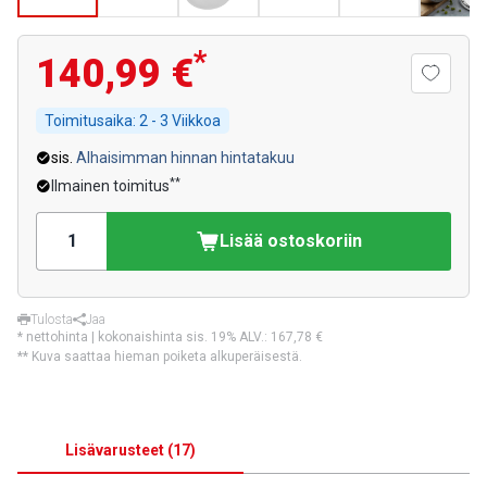
*
140,99 €
Toimitusaika:
2 - 3 Viikkoa
sis.
Alhaisimman hinnan hintatakuu
**
Ilmainen toimitus
Lisää ostoskoriin
Tulosta
Jaa
* nettohinta | kokonaishinta sis. 19% ALV.:
167,78 €
** Kuva saattaa hieman poiketa alkuperäisestä.
Lisävarusteet
(
17
)