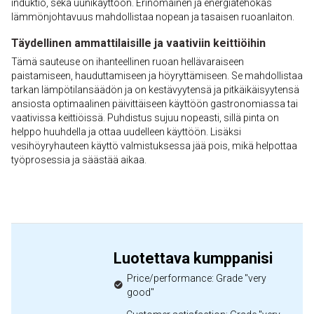
induktio, sekä uunikäyttöön. Erinomainen ja energiatehokas
lämmönjohtavuus mahdollistaa nopean ja tasaisen ruoanlaiton.
Täydellinen ammattilaisille ja vaativiin keittiöihin
Tämä sauteuse on ihanteellinen ruoan hellävaraiseen
paistamiseen, hauduttamiseen ja höyryttämiseen. Se mahdollistaa
tarkan lämpötilansäädön ja on kestävyytensä ja pitkäikäisyytensä
ansiosta optimaalinen päivittäiseen käyttöön gastronomiassa tai
vaativissa keittiöissä. Puhdistus sujuu nopeasti, sillä pinta on
helppo huuhdella ja ottaa uudelleen käyttöön. Lisäksi
vesihöyryhauteen käyttö valmistuksessa jää pois, mikä helpottaa
työprosessia ja säästää aikaa.
Luotettava kumppanisi
Price/performance: Grade "very
good"