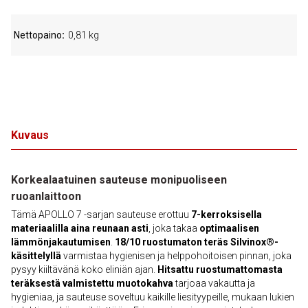
Nettopaino
0,81 kg
Kuvaus
Korkealaatuinen sauteuse monipuoliseen
ruoanlaittoon
Tämä APOLLO 7 -sarjan sauteuse erottuu
7-kerroksisella
materiaalilla aina reunaan asti
, joka takaa
optimaalisen
lämmönjakautumisen
.
18/10 ruostumaton teräs Silvinox®-
käsittelyllä
varmistaa hygienisen ja helppohoitoisen pinnan, joka
pysyy kiiltävänä koko eliniän ajan.
Hitsattu ruostumattomasta
teräksestä valmistettu muotokahva
tarjoaa vakautta ja
hygieniaa, ja sauteuse soveltuu kaikille liesityypeille, mukaan lukien