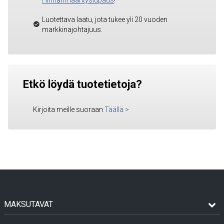
Hinnanmäärityslupaus
!
Luotettava laatu, jota tukee yli 20 vuoden
markkinajohtajuus.
Etkö löydä tuotetietoja?
Kirjoita meille suoraan
Täällä
>
MAKSUTAVAT