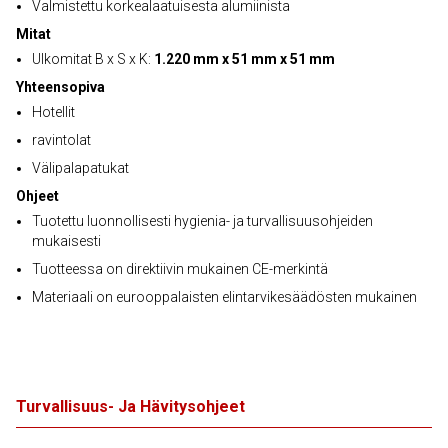
Valmistettu korkealaatuisesta alumiinista
Mitat
Ulkomitat B x S x K:
1.220 mm x 51 mm x 51 mm
Yhteensopiva
Hotellit
ravintolat
Välipalapatukat
Ohjeet
Tuotettu luonnollisesti hygienia- ja turvallisuusohjeiden
mukaisesti
Tuotteessa on direktiivin mukainen CE-merkintä
Materiaali on eurooppalaisten elintarvikesäädösten mukainen
Turvallisuus- Ja Hävitysohjeet