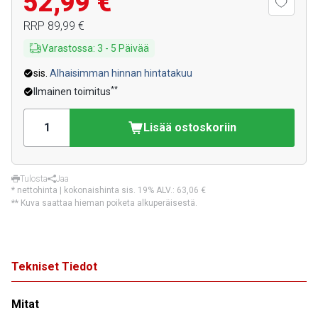
52,99 €
RRP
89,99 €
Varastossa
:
3
-
5
Päivää
sis.
Alhaisimman hinnan hintatakuu
**
Ilmainen toimitus
Lisää ostoskoriin
Tulosta
Jaa
* nettohinta | kokonaishinta sis. 19% ALV.:
63,06 €
** Kuva saattaa hieman poiketa alkuperäisestä.
Tekniset Tiedot
Mitat