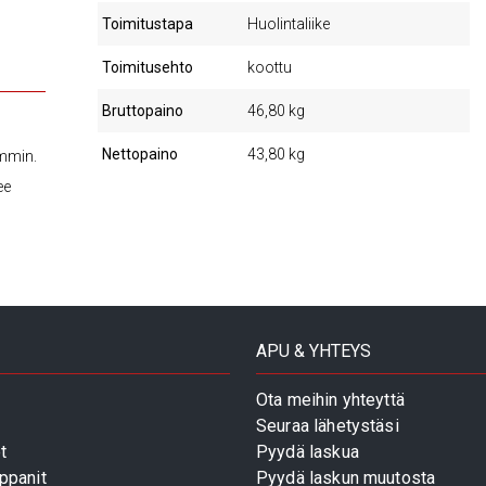
Toimitustapa
Huolintaliike
Toimitusehto
koottu
Bruttopaino
46,80 kg
Nettopaino
43,80 kg
ammin.
ee
APU & YHTEYS
Ota meihin yhteyttä
Seuraa lähetystäsi
t
Pyydä laskua
ppanit
Pyydä laskun muutosta