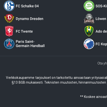
Ota yh
Verkkokaupamme tarjoukset on tarkoitettu ainoastaan yritysasiakkail
§13 BGB mukaisesti. Teknisten muutosten, hinnanmuutosten ja
** Koskee ainoast