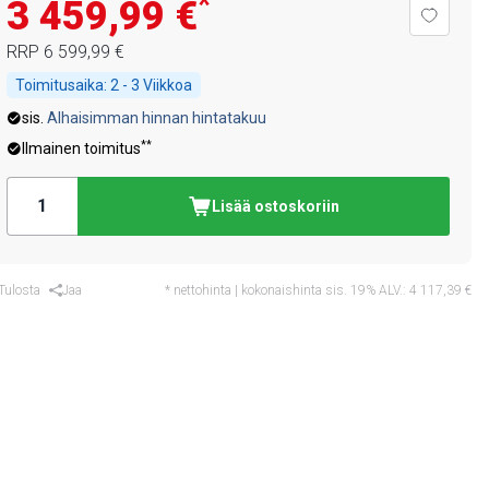
*
3 459,99 €
RRP
6 599,99 €
Toimitusaika:
2 - 3 Viikkoa
sis.
Alhaisimman hinnan hintatakuu
**
Ilmainen toimitus
Lisää ostoskoriin
Tulosta
Jaa
* nettohinta | kokonaishinta sis. 19% ALV.:
4 117,39 €