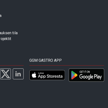
a
uksen tila
ojektit
GGM GASTRO APP