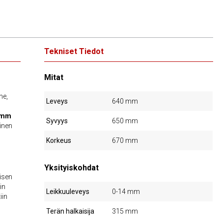
Tekniset Tiedot
Mitat
ne,
Leveys
640 mm
5 mm
Syvyys
650 mm
vinen
Korkeus
670 mm
Yksityiskohdat
lisen
in
Leikkuuleveys
0-14 mm
iin
Terän halkaisija
315 mm