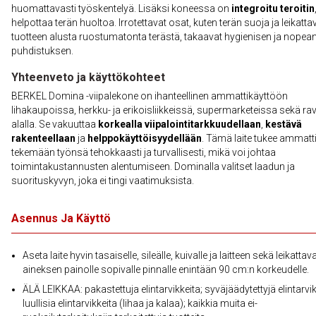
huomattavasti työskentelyä. Lisäksi koneessa on
integroitu teroitin
helpottaa terän huoltoa. Irrotettavat osat, kuten terän suoja ja leikatt
tuotteen alusta ruostumatonta terästä, takaavat hygienisen ja nopea
puhdistuksen.
Yhteenveto ja käyttökohteet
BERKEL Domina -viipalekone on ihanteellinen ammattikäyttöön
lihakaupoissa, herkku- ja erikoisliikkeissä, supermarketeissa sekä rav
alalla. Se vakuuttaa
korkealla viipalointitarkkuudellaan
,
kestävä
rakenteellaan
ja
helppokäyttöisyydellään
. Tämä laite tukee ammatti
tekemään työnsä tehokkaasti ja turvallisesti, mikä voi johtaa
toimintakustannusten alentumiseen. Dominalla valitset laadun ja
suorituskyvyn, joka ei tingi vaatimuksista.
Asennus Ja Käyttö
Aseta laite hyvin tasaiselle, sileälle, kuivalle ja laitteen sekä leikattav
aineksen painolle sopivalle pinnalle enintään 90 cm:n korkeudelle.
ÄLÄ LEIKKAA: pakastettuja elintarvikkeita; syväjäädytettyjä elintarvik
luullisia elintarvikkeita (lihaa ja kalaa); kaikkia muita ei-