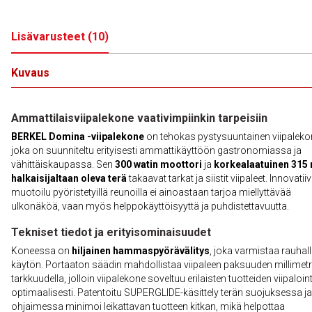
Lisävarusteet
(
10
)
Kuvaus
Ammattilaisviipalekone vaativimpiinkin tarpeisiin
BERKEL Domina -viipalekone
on tehokas pystysuuntainen viipaleko
joka on suunniteltu erityisesti ammattikäyttöön gastronomiassa ja
vähittäiskaupassa. Sen
300 watin moottori
ja
korkealaatuinen 31
halkaisijaltaan oleva terä
takaavat tarkat ja siistit viipaleet. Innovatii
muotoilu pyöristetyillä reunoilla ei ainoastaan tarjoa miellyttävää
ulkonäköä, vaan myös helppokäyttöisyyttä ja puhdistettavuutta.
Tekniset tiedot ja erityisominaisuudet
Koneessa on
hiljainen hammaspyörävälitys
, joka varmistaa rauhal
käytön. Portaaton säädin mahdollistaa viipaleen paksuuden millimetr
tarkkuudella, jolloin viipalekone soveltuu erilaisten tuotteiden viipaloint
optimaalisesti. Patentoitu SUPERGLIDE-käsittely terän suojuksessa ja
ohjaimessa minimoi leikattavan tuotteen kitkan, mikä helpottaa