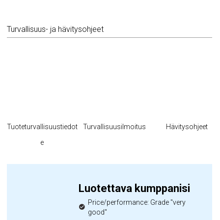
Turvallisuus- ja hävitysohjeet
Tuoteturvallisuustiedot
Turvallisuusilmoitus
Hävitysohjeet
e
Luotettava kumppanisi
Price/performance: Grade "very
good"