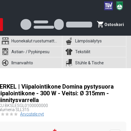
Ostoskori
Huonekalut ruostumattomasta teräksestä
Lämpösäilytys
Astian- / Pyykinpesu
Tekstiilit
Ilmanvaihto
Stühle & Tische
ERKEL | Viipalointikone Domina pystysuora
iipalointikone - 300 W - Veitsi: Ø 315mm -
iinnitysvarrella
KU
BKSLESGL0100000000
alumeria SLL315
Arvostele nyt