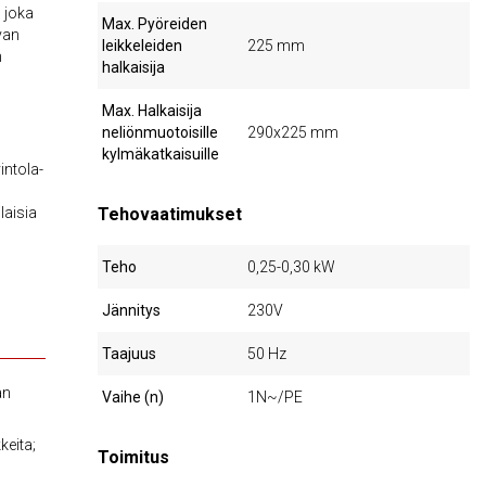
, joka
Max. Pyöreiden
avan
leikkeleiden
225 mm
n
halkaisija
Max. Halkaisija
neliönmuotoisille
290x225 mm
kylmäkatkaisuille
intola-
laisia
Tehovaatimukset
Teho
0,25-0,30 kW
Jännitys
230V
Taajuus
50 Hz
an
Vaihe (n)
1N~/PE
keita;
Toimitus