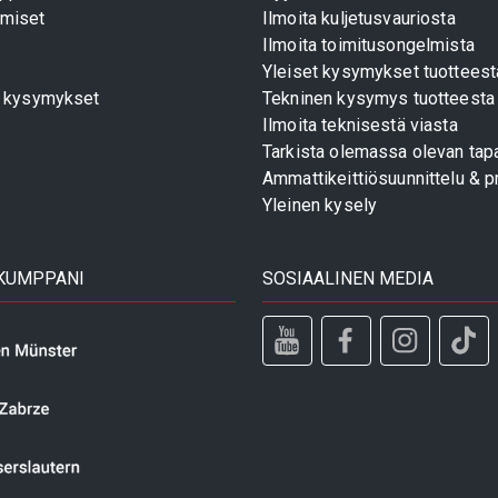
miset
Ilmoita kuljetusvauriosta
Ilmoita toimitusongelmista
Yleiset kysymykset tuotteest
t kysymykset
Tekninen kysymys tuotteesta
Ilmoita teknisestä viasta
Tarkista olemassa olevan tapa
Ammattikeittiösuunnittelu & pr
Yleinen kysely
 KUMPPANI
SOSIAALINEN MEDIA