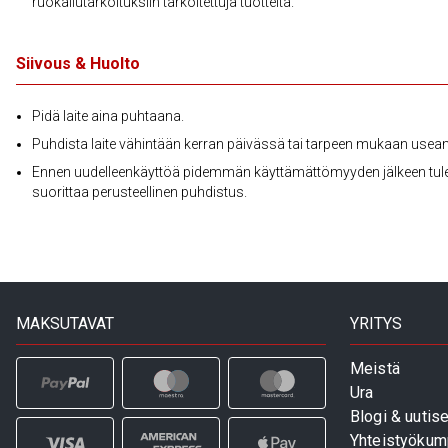
ruokailutarkoituksiin tarkoitettuja tuotteita.
Siivous & Huolto
Pidä laite aina puhtaana.
Puhdista laite vähintään kerran päivässä tai tarpeen mukaan use
Ennen uudelleenkäyttöä pidemmän käyttämättömyyden jälkeen tul
suorittaa perusteellinen puhdistus.
MAKSUTAVAT
YRITYS
Meistä
Ura
Blogi & uutise
Yhteistyökum