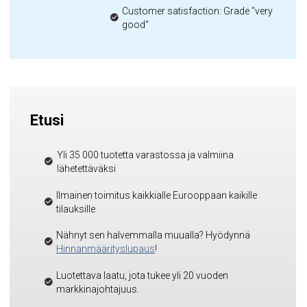
Customer satisfaction: Grade "very
good"
Etusi
Yli 35 000 tuotetta varastossa ja valmiina
lähetettäväksi
Ilmainen toimitus kaikkialle Eurooppaan kaikille
tilauksille
Nähnyt sen halvemmalla muualla? Hyödynnä
Hinnanmäärityslupaus
!
Luotettava laatu, jota tukee yli 20 vuoden
markkinajohtajuus.