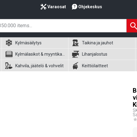
Varaosat
Ohjekeskus
Kylmäsäilytys
Taikina ja jauhot
Kylmälasikot & myyntikalusteet
Lihanjalostus
Kahvila, jäätelö & vohvelit
Keittiölaitteet
B
v
K
S
S