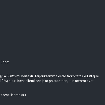
Ehdot
e §14 BGB:n mukaisesti. Tarjouksemme ei ole tarkoitettu kuluttajille
 %) suuruisen talletuksen joka palautetaan, kun tavarat ovat
tisesti lisämaksu.