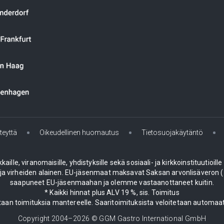
teyttä
Oikeudellinen huomautus
Tietosuojakäytäntö
le, viranomaisille, yhdistyksille sekä sosiaali- ja kirkkoinstituutioill
 virheiden alainen. EU-jäsenmaat maksavat Saksan arvonlisäveron (19
saapuneet EU-jäsenmaahan ja olemme vastaanottaneet kuitin.
* Kaikki hinnat plus ALV 19 %, sis. Toimitus
aan toimituksia mantereelle. Saaritoimituksista veloitetaan automaat
Copyright 2004–
2026
© GGM Gastro International GmbH