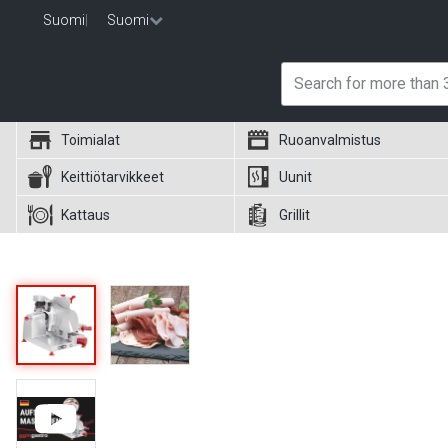
Suomi
|
Suomi
Toimialat
Ruoanvalmistus
Keittiötarvikkeet
Uunit
Kattaus
Grillit