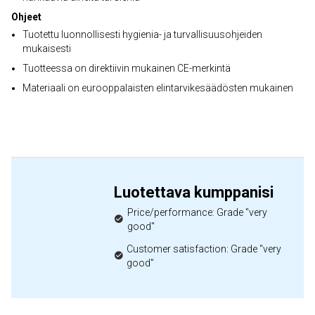
Ohjeet
Tuotettu luonnollisesti hygienia- ja turvallisuusohjeiden
mukaisesti
Tuotteessa on direktiivin mukainen CE-merkintä
Materiaali on eurooppalaisten elintarvikesäädösten mukainen
Luotettava kumppanisi
Price/performance: Grade "very
good"
Customer satisfaction: Grade "very
good"