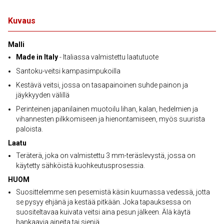
Kuvaus
Malli
Made in Italy
- Italiassa valmistettu laatutuote
Santoku-veitsi kampasimpukoilla
Kestävä veitsi, jossa on tasapainoinen suhde painon ja
jäykkyyden välillä
Perinteinen japanilainen muotoilu lihan, kalan, hedelmien ja
vihannesten pilkkomiseen ja hienontamiseen, myös suurista
paloista.
Laatu
Teräterä, joka on valmistettu 3 mm-teräslevystä, jossa on
käytetty sähköistä kuohkeutusprosessia.
HUOM
Suosittelemme sen pesemistä käsin kuumassa vedessä, jotta
se pysyy ehjänä ja kestää pitkään. Joka tapauksessa on
suositeltavaa kuivata veitsi aina pesun jälkeen. Älä käytä
hankaavia aineita tai sieniä