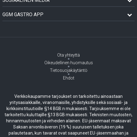
SOSIAALINEN MEDIA
GGM GASTRO APP
Ota yhteyttä
Oikeudellinen huomautus
Tietosuojakäytäntö
Ehdot
Verkkokaupamme tarjoukset on tarkoitettu ainoastaan
yritysasiakkaille, viranomaisille, yhdistyksille sekä sosiaali- ja
kirkkoinstituutioille §14 BGB:n mukaisesti. Tarjouksemme ei ole
tarkoitettu kuluttajille §13 BGB mukaisesti. Teknisten muutosten,
hinnanmuutosten ja virheiden alainen. EU-jäsenmaat maksavat
Saksan arvonlisäveron (19 %) suuruisen talletuksen joka
palautetaan, kun tavarat ovat saapuneet EU-jäsenmaahan ja