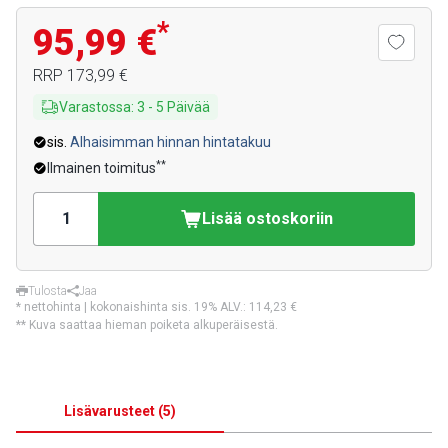
*
95,99 €
RRP
173,99 €
Varastossa
:
3
-
5
Päivää
sis.
Alhaisimman hinnan hintatakuu
**
Ilmainen toimitus
Lisää ostoskoriin
Tulosta
Jaa
* nettohinta | kokonaishinta sis. 19% ALV.:
114,23 €
** Kuva saattaa hieman poiketa alkuperäisestä.
Lisävarusteet
(
5
)