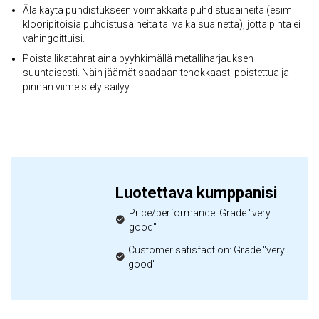
Älä käytä puhdistukseen voimakkaita puhdistusaineita (esim.
klooripitoisia puhdistusaineita tai valkaisuainetta), jotta pinta ei
vahingoittuisi.
Poista likatahrat aina pyyhkimällä metalliharjauksen
suuntaisesti. Näin jäämät saadaan tehokkaasti poistettua ja
pinnan viimeistely säilyy.
Luotettava kumppanisi
Price/performance: Grade "very
good"
Customer satisfaction: Grade "very
good"