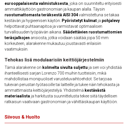
eurooppalaisesta valmistuksesta
, joka on suunniteltu erityisesti
ammattikäyttöön gastronomian ja kaupan alalla. Täysin
ruostumattomasta teräksestä AISI 304
valmistettuna se takaa
kestävän ja hygieenisen käytön.
Pyöristetyt kulmat
ja
pohjalevy
helpottavat puhtaanapitoa ja varmistavat optimaalisen
turvallisuuden työpäivän aikana.
Säädettävien ruostumattomien
teräsjalkojen
ansiosta, jotka voidaan säätää jopa 50 mm
korkeuteen, alarakenne mukautuu joustavasti erilaisiin
vaatimuksiin.
Tehokas lisä modulaarisiin keittiöjärjestelmiin
Tämä alarakenne on
kolmelta sivulta suljettu
ja sen voi yhdistää
ihanteellisesti sarjan Lorenzo 700 muihin tuotteisiin, mikä
mahdollistaa monipuoliset varusteluvaihtoehdot. Se tarjoaa
tukevan perustan työtasoille tai laitteille ja tukee näin tehokasta ja
ammattimaista keittiöjärjestelyä. Yhdistelmä
kestävästä
materiaalista
ja harkitusta suunnittelusta tekee siitä täydellisen
ratkaisun vaativaan gastronomian ja vähittäiskaupan käyttöön.
Siivous & Huolto