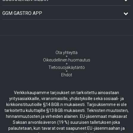
GGM GASTRO APP
Ota yhteyttä
Oikeudellinen huomautus
Tietosuojakäytäntö
Ehdot
Verkkokaupamme tarjoukset on tarkoitettu ainoastaan
yritysasiakkaille, viranomaisille, yhdistyksille sekä sosiaali- ja
kirkkoinstituutioille §14 BGB:n mukaisesti. Tarjouksemme ei ole
tarkoitettu kuluttajille §13 BGB mukaisesti. Teknisten muutosten,
hinnanmuutosten ja virheiden alainen. EU-jäsenmaat maksavat
Saksan arvonlisäveron (19 %) suuruisen talletuksen joka
palautetaan, kun tavarat ovat saapuneet EU-jäsenmaahan ja