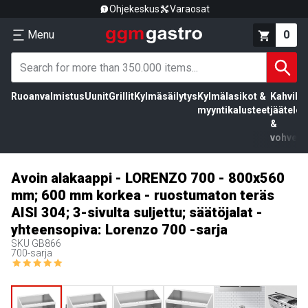
Ohjekeskus
Varaosat
Menu
0
Ruoanvalmistus
Uunit
Grillit
Kylmäsäilytys
Kylmälasikot &
Kahvila,
myyntikalusteet
jäätelö
&
vohvelit
Avoin alakaappi - LORENZO 700 - 800x560
mm; 600 mm korkea - ruostumaton teräs
AISI 304; 3-sivulta suljettu; säätöjalat -
yhteensopiva: Lorenzo 700 -sarja
SKU
GB866
700-sarja