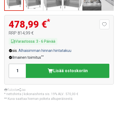
*
478,99 €
RRP
814,99 €
Varastossa
:
3
-
6
Päivää
sis.
Alhaisimman hinnan hintatakuu
**
Ilmainen toimitus
Lisää ostoskoriin
Tulosta
Jaa
* nettohinta | kokonaishinta sis. 19% ALV.:
570,00 €
** Kuva saattaa hieman poiketa alkuperäisestä.