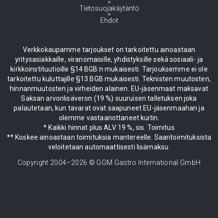
Tietosuojakäytäntö
Ehdot
Verkkokaupamme tarjoukset on tarkoitettu ainoastaan
yritysasiakkaille, viranomaisille, yhdistyksille sekä sosiaali- ja
kirkkoinstituutioille §14 BGB:n mukaisesti. Tarjouksemme ei ole
tarkoitettu kuluttajille §13 BGB mukaisesti. Teknisten muutosten,
hinnanmuutosten ja virheiden alainen. EU-jäsenmaat maksavat
Saksan arvonlisäveron (19 %) suuruisen talletuksen joka
palautetaan, kun tavarat ovat saapuneet EU-jäsenmaahan ja
olemme vastaanottaneet kuitin.
* Kaikki hinnat plus ALV 19 %, sis. Toimitus
** Koskee ainoastaan toimituksia mantereelle. Saaritoimituksista
veloitetaan automaattisesti lisämaksu.
Copyright 2004–
2026
© GGM Gastro International GmbH