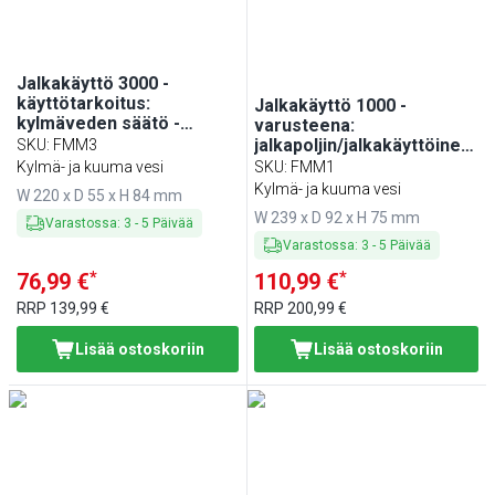
Jalkakäyttö 3000 -
käyttötarkoitus:
Jalkakäyttö 1000 -
kylmäveden säätö -
varusteena:
220x55x84 mm
jalkapoljin/jalkakäyttöinen
SKU
:
FMM3
ohjaus, kosketusvapaa
Kylmä- ja kuuma vesi
SKU
:
FMM1
käyttö & hygieniasyyt -
Kylmä- ja kuuma vesi
W 220 x D 55 x H 84 mm
239x92x75 mm
W 239 x D 92 x H 75 mm
Varastossa
:
3
-
5
Päivää
Varastossa
:
3
-
5
Päivää
*
*
76,99 €
110,99 €
RRP
139,99 €
RRP
200,99 €
Lisää ostoskoriin
Lisää ostoskoriin