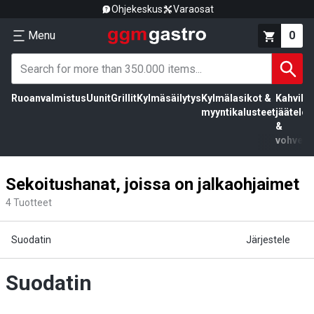
Ohjekeskus
Varaosat
Menu
0
Ruoanvalmistus
Uunit
Grillit
Kylmäsäilytys
Kylmälasikot &
Kahvila,
myyntikalusteet
jäätelö
&
vohvelit
Sekoitushanat, joissa on jalkaohjaimet
4
Tuotteet
Suodatin
Järjestele
Suodatin