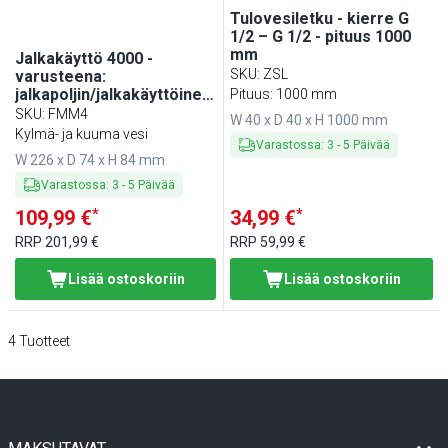
Tulovesiletku - kierre G
1/2 – G 1/2 - pituus 1000
mm
Jalkakäyttö 4000 -
SKU
:
ZSL
varusteena:
jalkapoljin/jalkakäyttöinen
Pituus: 1000 mm
ohjaus, kosketusvapaa
SKU
:
FMM4
W 40 x D 40 x H 1000 mm
käyttö & hygieniasyyt -
Kylmä- ja kuuma vesi
Varastossa
:
3
-
5
Päivää
226x74x84 mm
W 226 x D 74 x H 84 mm
Varastossa
:
3
-
5
Päivää
*
*
109,99 €
34,99 €
RRP
201,99 €
RRP
59,99 €
Lisää ostoskoriin
Lisää ostoskoriin
4
Tuotteet