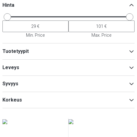
Hinta
Min. Price
Max. Price
Tuotetyypit
Hanat
(
3
)
Leveys
Lisävarusteet pesualtaille & hygienia
(
1
)
Syvyys
Min
Max
Korkeus
Min
Max
Min
Max