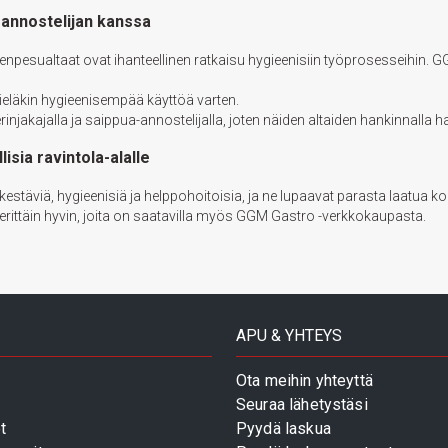
-annostelijan kanssa
ienpesualtaat ovat ihanteellinen ratkaisu hygieenisiin työprosesseihin. GG
vieläkin hygieenisempää käyttöä varten.
erinjakajalla ja saippua-annostelijalla, joten näiden altaiden hankinnalla h
sia ravintola-alalle
kestäviä, hygieenisiä ja helppohoitoisia, ja ne lupaavat parasta laat
 erittäin hyvin, joita on saatavilla myös GGM Gastro -verkkokaupasta.
APU & YHTEYS
Ota meihin yhteyttä
Seuraa lähetystäsi
t
Pyydä laskua