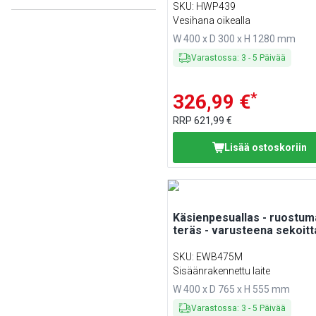
saippua-annostelija
SKU
:
HWP439
Vesihana oikealla
Min
Max
W 400 x D 300 x H 1280 mm
Varastossa
:
3
-
5
Päivää
Min
Max
*
326,99 €
RRP
621,99 €
Lisää ostoskoriin
Käsienpesuallas - ruostum
teräs - varusteena sekoitt
SKU
:
EWB475M
Sisäänrakennettu laite
W 400 x D 765 x H 555 mm
Varastossa
:
3
-
5
Päivää