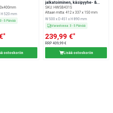
jalkatoiminen, käsipyyhe- &
saippua-annostelija, sekoittaja,
 500x400mm
SKU
:
HWSB431S
kylmä- ja lämminvesiliitäntä
Altaan mitta: 412 x 337 x 150 mm
x H 520 mm
W 500 x D 451 x H 890 mm
3
-
5
Päivää
Varastossa
:
3
-
5
Päivää
*
*
€
239,99 €
RRP
409,99 €
ää ostoskoriin
Lisää ostoskoriin