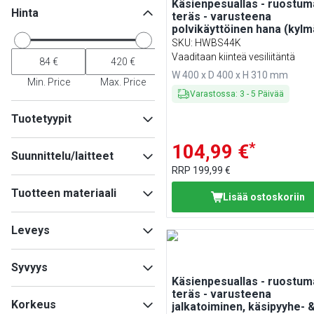
Käsienpesuallas - ruostum
Hinta
teräs - varusteena
polvikäyttöinen hana (kylmä
lämminvesiliitäntä)
SKU
:
HWBS44K
Vaaditaan kiinteä vesiliitäntä
W 400 x D 400 x H 310 mm
Min. Price
Max. Price
Varastossa
:
3
-
5
Päivää
Tuotetyypit
*
Käsienpesuallas
(
8
)
104,99 €
Suunnittelu/laitteet
Saippua-/desinfiointiaineannostelija
RRP
199,99 €
(
2
)
Kalusteisiin sijoitettava laite
Tuotteen materiaali
(
1
)
Lisää ostoskoriin
Ruostumaton teräs
(
1
)
Leveys
Syvyys
Käsienpesuallas - ruostum
teräs - varusteena
Min
Max
Korkeus
jalkatoiminen, käsipyyhe- 