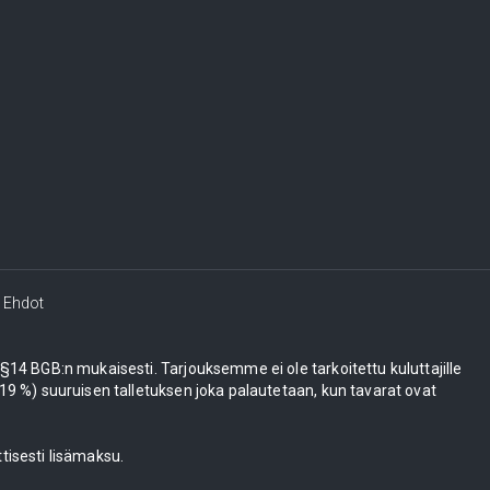
Ehdot
e §14 BGB:n mukaisesti. Tarjouksemme ei ole tarkoitettu kuluttajille
 %) suuruisen talletuksen joka palautetaan, kun tavarat ovat
tisesti lisämaksu.