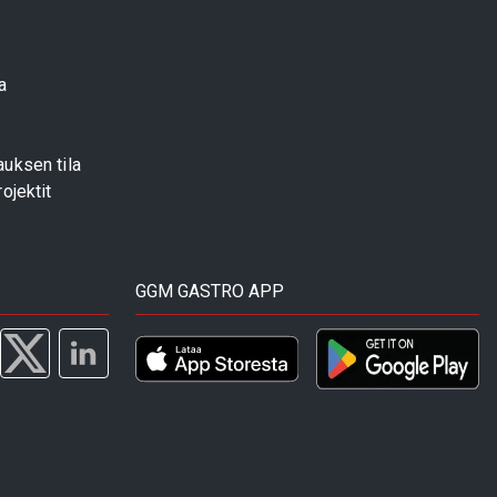
a
uksen tila
ojektit
GGM GASTRO APP