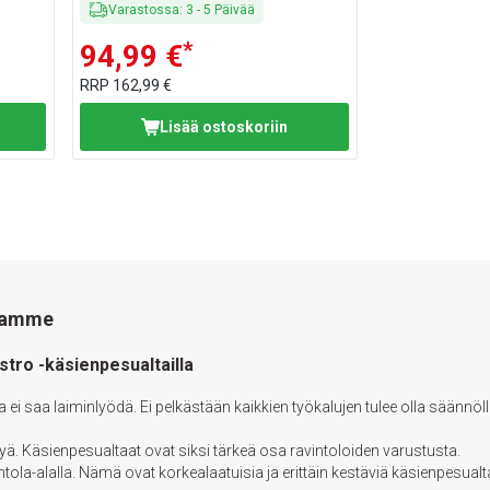
Varastossa
:
3
-
5
Päivää
*
94,99 €
RRP
162,99 €
Lisää ostoskoriin
itamme
tro -käsienpesualtailla
ei saa laiminlyödä. Ei pelkästään kaikkien työkalujen tulee olla säännöl
lyä. Käsienpesualtaat ovat siksi tärkeä osa ravintoloiden varustusta.
ola-alalla. Nämä ovat korkealaatuisia ja erittäin kestäviä käsienpesualta