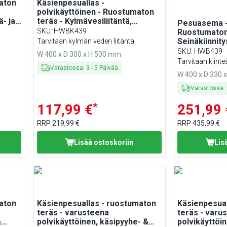
aton
Käsienpesuallas -
polvikäyttöinen - Ruostumaton
- ja
teräs - Kylmävesiliitäntä,
Pesuasema - 
Vesihana oikealla,
SKU
:
HWBK439
Ruostumaton
Seifinannostelija
Seinäkiinnity
Tarvitaan kylmän veden liitäntä
Hygieeninen,
SKU
:
HWB439
W 400 x D 300 x H 500 mm
annostelija 
Tarvitaan kiinteä
paperipyyhea
Varastossa
:
3
-
5
Päivää
W 400 x D 330 
roskasäiliö
Varastossa
:
*
117,99 €
251,99 
RRP
219,99 €
RRP
435,99 €
Lisää ostoskoriin
Lis
aton
Käsienpesuallas - ruostumaton
Käsienpesual
teräs - varusteena
teräs - varu
&
polvikäyttöinen, käsipyyhe- &
polvikäyttöin