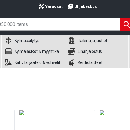
Varaosat
Ohjekeskus
Kylmäsäilytys
Taikina ja jauhot
Kylmälasikot & myyntikalusteet
Lihanjalostus
Kahvila, jäätelö & vohvelit
Keittiölaitteet