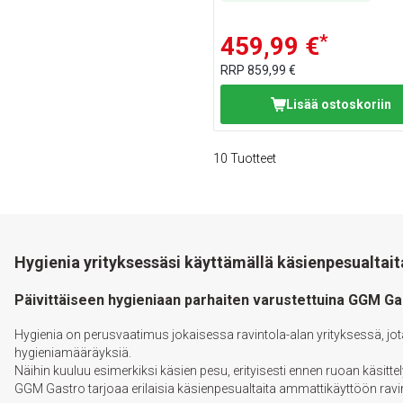
*
459,99 €
RRP
859,99 €
Lisää ostoskoriin
10
Tuotteet
Hygienia yrityksessäsi käyttämällä käsienpesualta
Päivittäiseen hygieniaan parhaiten varustettuina GGM Gas
Hygienia on perusvaatimus jokaisessa ravintola-alan yrityksessä, jota 
hygieniamääräyksiä.
Näihin kuuluu esimerkiksi käsien pesu, erityisesti ennen ruoan käsitte
GGM Gastro tarjoaa erilaisia käsienpesualtaita ammattikäyttöön ravint