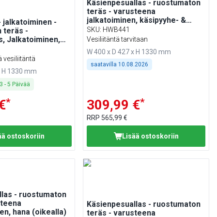
Käsienpesuallas - ruostumaton
teräs - varusteena
jalkatoiminen, käsipyyhe- &
jalkatoiminen -
saippua-annostelija
SKU
:
HWB441
 teräs -
s, Jalkatoiminen,
Vesiliitäntä tarvitaan
 Sis. saippua-
W 400 x D 427 x H 1330 mm
&
 vesiliitäntä
nnostelija &
saatavilla
10.08.2026
x H 1330 mm
3
-
5
Päivää
*
*
€
309,99 €
RRP
565,99 €
ää ostoskoriin
Lisää ostoskoriin
las - ruostumaton
steena
Käsienpesuallas - ruostumaton
en, hana (oikealla)
teräs - varusteena