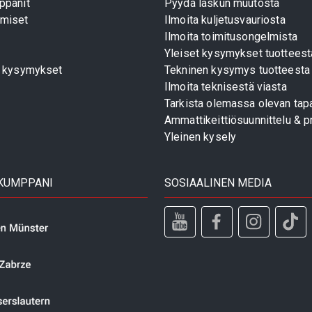
ppanit
Pyydä laskun muutosta
miset
Ilmoita kuljetusvauriosta
Ilmoita toimitusongelmista
Yleiset kysymykset tuotteest
t kysymykset
Tekninen kysymys tuotteesta
Ilmoita teknisestä viasta
Tarkista olemassa olevan tapa
Ammattikeittiösuunnittelu & pr
Yleinen kysely
 KUMPPANI
SOSIAALINEN MEDIA