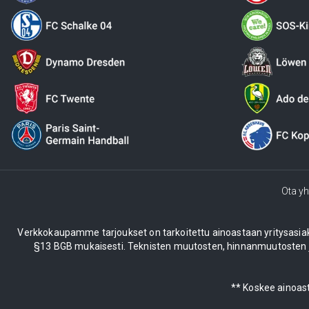
Ota yh
Verkkokaupamme tarjoukset on tarkoitettu ainoastaan yritysasiakkail
§13 BGB mukaisesti. Teknisten muutosten, hinnanmuutosten ja
** Koskee ainoast