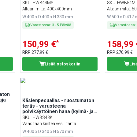
saippua-annostelija
SKU
:
HWB44MS
SKU
:
HWB54M
Altaan mitta: 400x400mm
Altaan mitat:
W 400 x D 400 x H 330 mm
W 500 x D 417 
Varastossa
:
3
-
5
Päivää
Varastossa
:
*
150,99 €
158,99 
RRP
277,99 €
RRP
270,99 €
Lisää ostoskoriin
Lis
aton
aja
Käsienpesuallas - ruostumaton
teräs - varusteena
polvikäyttöinen hana (kylmä- ja
lämminvesiliitäntä)
SKU
:
HWBS43K
Vaaditaan kiinteä vesiliitäntä
W 400 x D 340 x H 570 mm