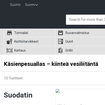
Suomi
|
Suomi
Toimialat
Ruoanvalmistus
Keittiötarvikkeet
Uunit
Kattaus
Grillit
Käsienpesuallas – kiinteä vesiliitäntä
10
Tuotteet
Suodatin