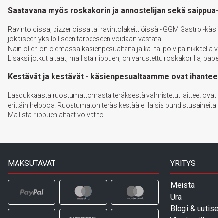
Saatavana myös roskakorin ja annostelijan sekä saippua
Ravintoloissa, pizzerioissa tai ravintolakeittiöissä - GGM Gastro -käs
jokaiseen yksilölliseen tarpeeseen voidaan vastata.
Näin ollen on olemassa käsienpesualtaita jalka- tai polvipainikkeella 
Lisäksi jotkut altaat, mallista riippuen, on varustettu roskakorilla, pap
Kestävät ja kestävät - käsienpesualtaamme ovat ihanteelli
Laadukkaasta ruostumattomasta teräksestä valmistetut laitteet ovat 
erittäin helppoa. Ruostumaton teräs kestää erilaisia puhdistusaineita
Mallista riippuen altaat voivat to
MAKSUTAVAT
YRITYS
Meistä
Ura
Blogi & uutise