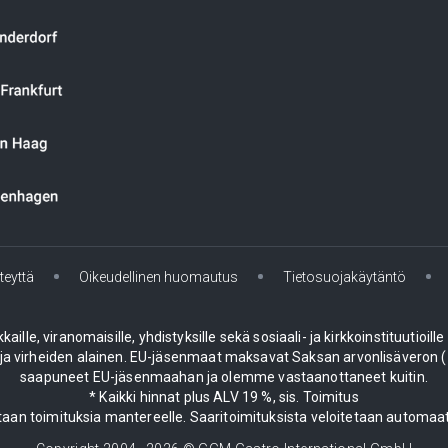
teyttä
Oikeudellinen huomautus
Tietosuojakäytäntö
le, viranomaisille, yhdistyksille sekä sosiaali- ja kirkkoinstituutioill
 virheiden alainen. EU-jäsenmaat maksavat Saksan arvonlisäveron (19
saapuneet EU-jäsenmaahan ja olemme vastaanottaneet kuitin.
* Kaikki hinnat plus ALV 19 %, sis. Toimitus
aan toimituksia mantereelle. Saaritoimituksista veloitetaan automaat