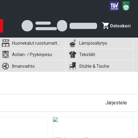
Ostoskori
Huonekalut ruostumattomasta teräksestä
Lämpösäilytys
Astian- / Pyykinpesu
Tekstiilit
Ilmanvaihto
Stühle & Tische
Järjestele