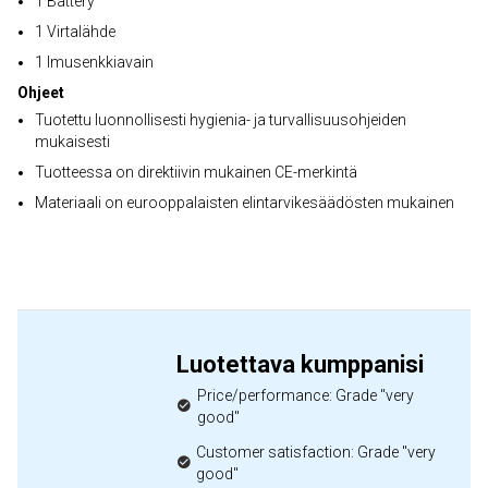
1 Battery
1 Virtalähde
1 Imusenkkiavain
Ohjeet
Tuotettu luonnollisesti hygienia- ja turvallisuusohjeiden
mukaisesti
Tuotteessa on direktiivin mukainen CE-merkintä
Materiaali on eurooppalaisten elintarvikesäädösten mukainen
Luotettava kumppanisi
Price/performance: Grade "very
good"
Customer satisfaction: Grade "very
good"