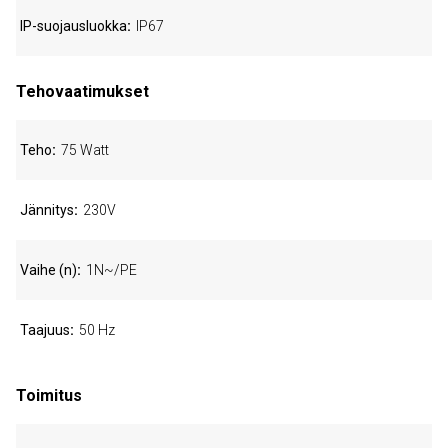
IP-suojausluokka
IP67
Tehovaatimukset
Teho
75 Watt
Jännitys
230V
Vaihe (n)
1N~/PE
Taajuus
50 Hz
Toimitus