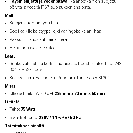
Täysin suljettu ja vedenpitävä
- kalanperkain on suojattu
pölyltä ja vedeltä IP67-suojauksen ansiosta.
Malli
Kalojen suomunpyörittäjä
Sopii kaikille kalatyypeille, ei vahingoita kalan lihaa.
Paksumpi kuusikulmainen terä
Helpotus jokaiselle kokki
Laatu
Runko valmistettu korkealaatuisesta Ruostumaton teräs AISI
304 ja ABS-muovi
Kestävät terät valmistettu Ruostumaton teräs AISI 304
Mitat
Ulkoiset mitat W x D x H:
285 mm x 70 mm x 60 mm
Liitäntä
Teho:
75 Watt
6 Sähköliitäntä:
230V / 1N~/PE / 50 Hz
Toimituksen sisältö