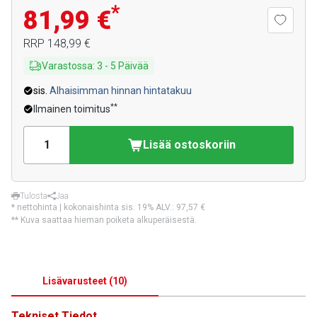
*
81,99 €
RRP
148,99 €
Varastossa
:
3
-
5
Päivää
sis.
Alhaisimman hinnan hintatakuu
**
Ilmainen toimitus
Lisää ostoskoriin
Tulosta
Jaa
* nettohinta | kokonaishinta sis. 19% ALV.:
97,57 €
** Kuva saattaa hieman poiketa alkuperäisestä.
Lisävarusteet
(
10
)
Tekniset Tiedot