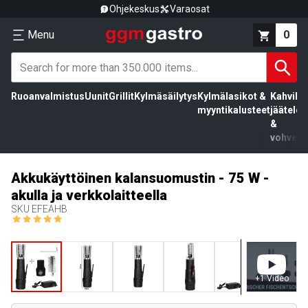
Ohjekeskus
Varaosat
Menu
0
Ruoanvalmistus
Uunit
Grillit
Kylmäsäilytys
Kylmälasikot &
Kahvila,
myyntikalusteet
jäätelö
&
vohvelit
Akkukäyttöinen kalansuomustin - 75 W -
akulla ja verkkolaitteella
SKU
EFEAHB
+
1
Video