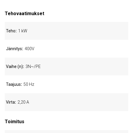
Tehovaatimukset
Teho
1 kW
Jännitys
400V
Vaihe (n)
3N~/PE
Taajuus
50 Hz
Virta
2,20 A
Toimitus