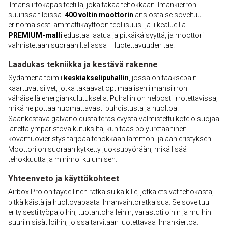
ilmansiirtokapasiteetilla, joka takaa tehokkaan ilmankierron
suurissa tiloissa.
400 voltin moottorin
ansiosta se soveltuu
erinomaisesti ammattikäyttöön teollisuus- ja liikealueilla.
PREMIUM-malli
edustaa laatua ja pitkäikäisyyttä, ja moottori
valmistetaan suoraan Italiassa – luotettavuuden tae.
Laadukas tekniikka ja kestävä rakenne
Sydämenä toimii
keskiakselipuhallin
, jossa on taaksepäin
kaartuvat siivet, jotka takaavat optimaalisen ilmansiirron
vähäisellä energiankulutuksella. Puhallin on helposti irrotettavissa,
mikä helpottaa huomattavasti puhdistusta ja huoltoa.
Säänkestävä galvanoidusta teräslevystä valmistettu kotelo suojaa
laitetta ympäristövaikutuksilta, kun taas polyuretaaninen
kovamuovieristys tarjoaa tehokkaan lämmön- ja äänieristyksen.
Moottori on suoraan kytketty juoksupyörään, mikä lisää
tehokkuutta ja minimoi kulumisen.
Yhteenveto ja käyttökohteet
Airbox Pro on täydellinen ratkaisu kaikille, jotka etsivät tehokasta,
pitkäikäistä ja huoltovapaata ilmanvaihtoratkaisua. Se soveltuu
erityisesti työpajoihin, tuotantohalleihin, varastotiloihin ja muihin
suuriin sisätiloihin, joissa tarvitaan luotettavaa ilmankiertoa.