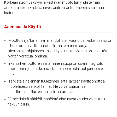
Korkean suorituskyvyn ja kestävän muotoilun yhdistelmän
ansiosta se on kestävä investointi parantuneeseen sisäilman
laatuun.
Asennus Ja Käyttö
Moottorin ja/tai laitteen mahdollisten vaurioiden estämiseksi on
ehdottoman välttämätöntä liittää terminen suoja
kierroslukuohjaimeen, mikäli kytkentäkaaviossa on kaksi tätä
varten varattua johdinta.
Yksivaihemoottoreissa terminen suoja on usein integroitu
moottoriin, joten ulkoisia liitäntöjä kierroslukuohjaimeen ei
tarvita.
Tarkista aina ennen tuulettimen ja/tai laitteen käyttöönottoa
huolellisesti sähköliitännät. Ne voivat sijaita itse
tuulettimessa/laitteessa tai liitäntärasiassa.
Virheellisistä sähköliitännöistä aiheutuvat vauriot eivät kuulu
takuun piiriin.