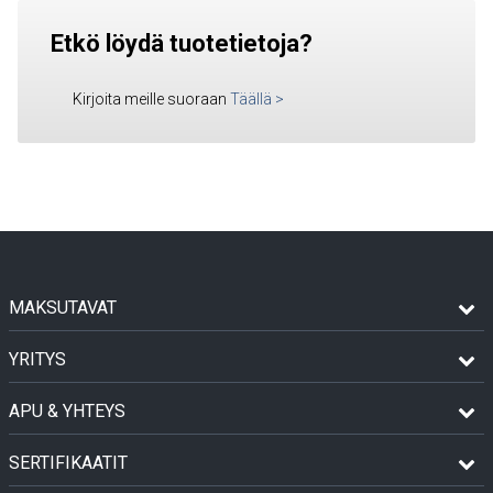
Etkö löydä tuotetietoja?
Kirjoita meille suoraan
Täällä
>
MAKSUTAVAT
YRITYS
APU & YHTEYS
SERTIFIKAATIT