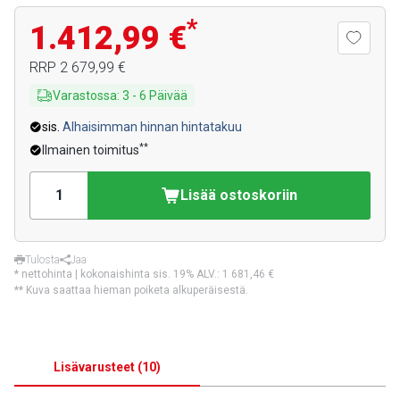
*
1.412,99 €
RRP
2 679,99 €
Varastossa
:
3
-
6
Päivää
sis.
Alhaisimman hinnan hintatakuu
**
Ilmainen toimitus
Lisää ostoskoriin
Tulosta
Jaa
* nettohinta | kokonaishinta sis. 19% ALV.:
1 681,46 €
** Kuva saattaa hieman poiketa alkuperäisestä.
Lisävarusteet
(
10
)