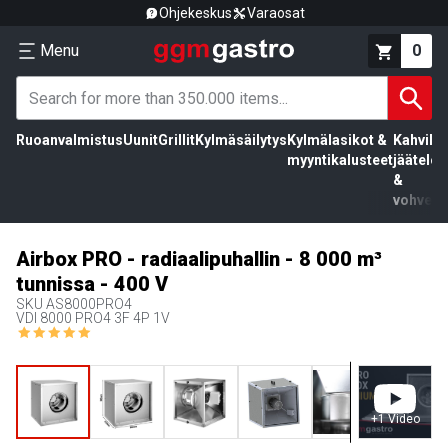
Ohjekeskus
Varaosat
Menu
0
Ruoanvalmistus
Uunit
Grillit
Kylmäsäilytys
Kylmälasikot &
Kahvila,
myyntikalusteet
jäätelö
&
vohvelit
Airbox PRO - radiaalipuhallin - 8 000 m³
tunnissa - 400 V
SKU
AS8000PRO4
VDI 8000 PRO4 3F 4P 1V
+
1
Video