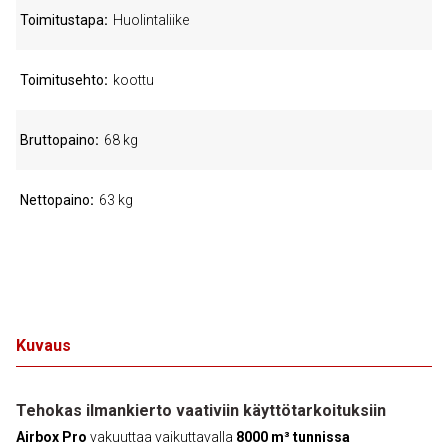
Toimitustapa
Huolintaliike
Toimitusehto
koottu
Bruttopaino
68 kg
Nettopaino
63 kg
Kuvaus
Tehokas ilmankierto vaativiin käyttötarkoituksiin
Airbox Pro
vakuuttaa vaikuttavalla
8000 m³ tunnissa