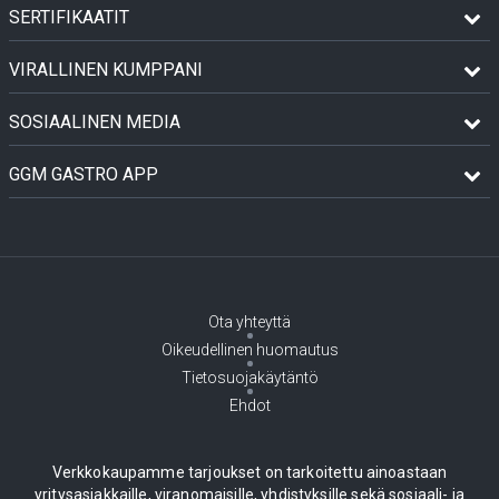
SERTIFIKAATIT
VIRALLINEN KUMPPANI
SOSIAALINEN MEDIA
GGM GASTRO APP
Ota yhteyttä
Oikeudellinen huomautus
Tietosuojakäytäntö
Ehdot
Verkkokaupamme tarjoukset on tarkoitettu ainoastaan
yritysasiakkaille, viranomaisille, yhdistyksille sekä sosiaali- ja