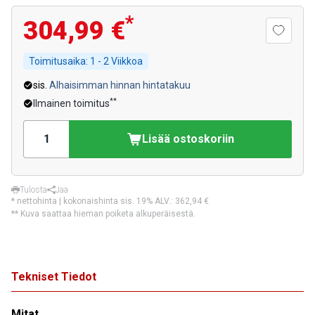
*
304,99 €
Toimitusaika:
1 - 2 Viikkoa
sis.
Alhaisimman hinnan hintatakuu
**
Ilmainen toimitus
Lisää ostoskoriin
Tulosta
Jaa
* nettohinta | kokonaishinta sis. 19% ALV.:
362,94 €
** Kuva saattaa hieman poiketa alkuperäisestä.
Tekniset Tiedot
Mitat