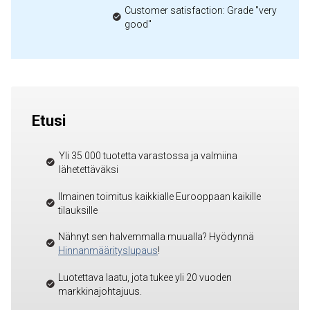
Customer satisfaction: Grade "very
good"
Etusi
Yli 35 000 tuotetta varastossa ja valmiina
lähetettäväksi
Ilmainen toimitus kaikkialle Eurooppaan kaikille
tilauksille
Nähnyt sen halvemmalla muualla? Hyödynnä
Hinnanmäärityslupaus
!
Luotettava laatu, jota tukee yli 20 vuoden
markkinajohtajuus.