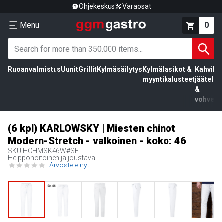
Ohjekeskus
Varaosat
Menu
0
Ruoanvalmistus
Uunit
Grillit
Kylmäsäilytys
Kylmälasikot &
Kahvila,
myyntikalusteet
jäätelö
&
vohvelit
(6 kpl) KARLOWSKY | Miesten chinot
Modern-Stretch - valkoinen - koko: 46
SKU
HCHMSK46W#SET
Helppohoitoinen ja joustava
Arvostele nyt