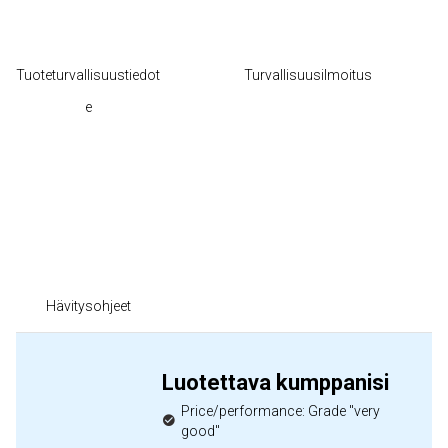
Tuoteturvallisuustiedot
Turvallisuusilmoitus
e
Hävitysohjeet
Luotettava kumppanisi
Price/performance: Grade "very
good"