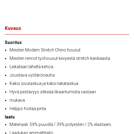
Kuvaus
Suoritus
Miesten Modern Stretch Chino housut
Miesten rennot työhousut kevyestä stretch-kankaasta
Leikataan läheltä kehoa
Joustava vyötärönauha
Kaksi sivutaskua ja kaksi takataskua
Hyvä pestävyys sitkeää likaantumista vastaan
mukava
Helppo hoitaa pinta
laatu
Materiaali: 59% puuvilla / 39% polyesteri / 2% elastaani.
Laadukas ammattitaito