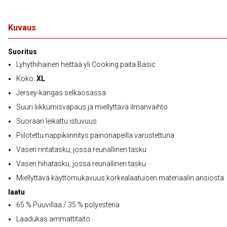
Kuvaus
Suoritus
Lyhythihainen heittää yli Cooking paita Basic
Koko:
XL
Jersey-kangas selkäosassa
Suuri liikkumisvapaus ja miellyttävä ilmanvaihto
Suoraan leikattu istuvuus
Piilotettu nappikiinnitys painonapeilla varustettuna
Vasen rintatasku, jossa reunallinen tasku
Vasen hihatasku, jossa reunallinen tasku
Miellyttävä käyttömukavuus korkealaatuisen materiaalin ansiosta
laatu
65 % Puuvillaa / 35 % polyesteriä
Laadukas ammattitaito