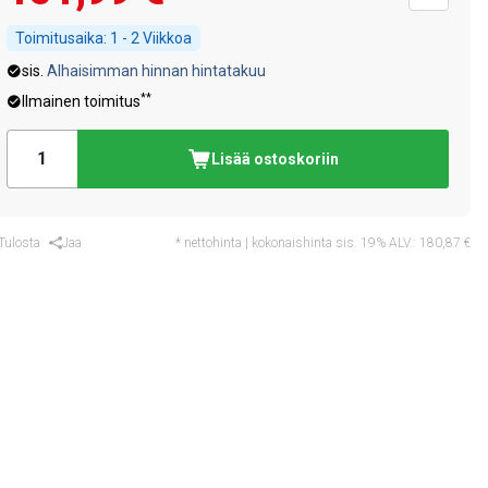
Toimitusaika:
1 - 2 Viikkoa
sis.
Alhaisimman hinnan hintatakuu
**
Ilmainen toimitus
Lisää ostoskoriin
Tulosta
Jaa
* nettohinta | kokonaishinta sis. 19% ALV.:
180,87 €