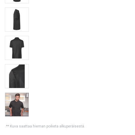
** Kuva saattaa hieman poiketa alkuperäisestä.