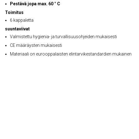
Pestävä jopa max. 60 ° C
Toimitus
6 kappaletta
suuntaviivat
Valmistettu hygienia- ja turvallisuusohjeiden mukaisesti
CE määräysten mukaisesti
Materiaali on eurooppalaisten elintarvikestandardien mukainen