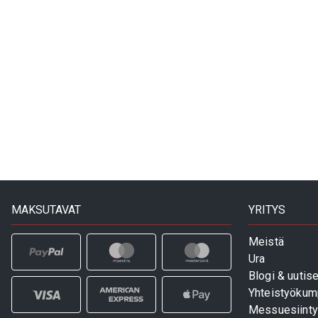
MAKSUTAVAT
YRITYS
Meistä
Ura
Blogi & uutise
Yhteistyökum
Messuesiinty