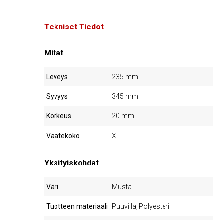
Tekniset Tiedot
Mitat
Leveys
235 mm
Syvyys
345 mm
Korkeus
20 mm
Vaatekoko
XL
Yksityiskohdat
Väri
Musta
Tuotteen materiaali
Puuvilla, Polyesteri