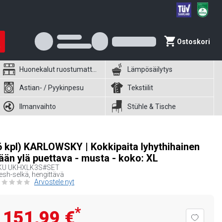
Ostoskori
Huonekalut ruostumattomasta teräksestä
Lämpösäilytys
Astian- / Pyykinpesu
Tekstiilit
Ilmanvaihto
Stühle & Tische
6 kpl) KARLOWSKY | Kokkipaita lyhythihainen
ään ylä puettava - musta - koko: XL
KU
UKHXLK3S#SET
sh-selkä, hengittävä
Arvostele nyt
*
151,99 €