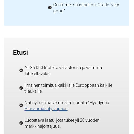
Customer satisfaction: Grade "very
good"
Etusi
Yli 35 000 tuotetta varastossa ja valmiina
lähetettäväksi
Ilmainen toimitus kaikkialle Eurooppaan kaikille
tilauksille
Nähnyt sen halvemmalla muualla? Hyödynnä
Hinnanmäärityslupaus
!
Luotettava laatu, jota tukee yli 20 vuoden
markkinajohtajuus.