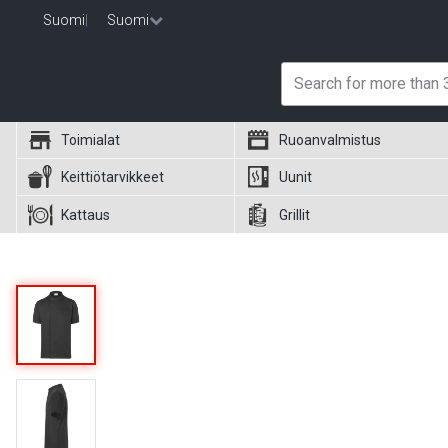
Suomi
|
Suomi
Toimialat
Ruoanvalmistus
Keittiötarvikkeet
Uunit
Kattaus
Grillit