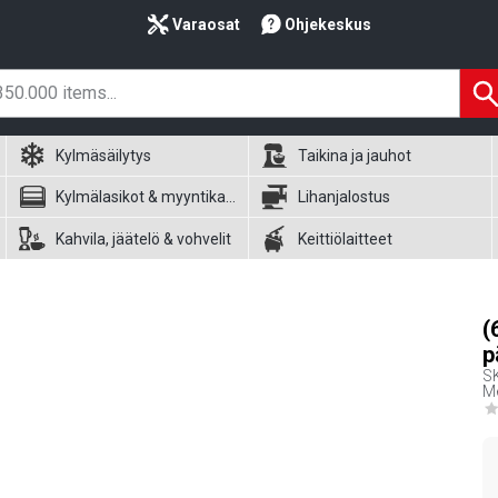
Varaosat
Ohjekeskus
Kylmäsäilytys
Taikina ja jauhot
Kylmälasikot & myyntikalusteet
Lihanjalostus
Kahvila, jäätelö & vohvelit
Keittiölaitteet
(
p
S
Me