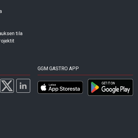
a
uksen tila
ojektit
GGM GASTRO APP