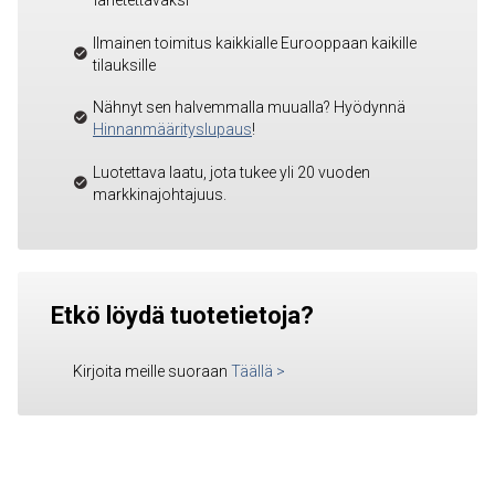
lähetettäväksi
Ilmainen toimitus kaikkialle Eurooppaan kaikille
tilauksille
Nähnyt sen halvemmalla muualla? Hyödynnä
Hinnanmäärityslupaus
!
Luotettava laatu, jota tukee yli 20 vuoden
markkinajohtajuus.
Etkö löydä tuotetietoja?
Kirjoita meille suoraan
Täällä
>