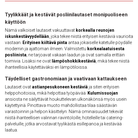
Tyylikkäät ja kestävät posliinilautaset monipuoliseen
käyttöön
Nämä valkoiset lautaset vakuuttavat
korkealla reunojen
iskunkestävyydellään
, joka tekee niistä erityisen kestäviä vaurioita
vastaan.
Erityinen kiiltävä pinta
antaa jokaiselle katetulle pöydälle
modernin ja ajattoman ilmeen. Valmistettu
korkealaatuisesta
posliinista
, ne tarjoavat vakaan laadun ja ovat samalla erittäin
toimivia. Lisäksi ne ovat
lämpöshokkikestäviä
, mikä tekee niistä
ihanteellisia käytettäväksi eri lämpötiloissa.
Täydelliset gastronomiaan ja vaativaan kattaukseen
Lautaset ovat
astianpesukoneen kestäviä
ja siten erityisen
helppohoitoisia, mikä helpottaa työpäivää.
Kulumissuojan
ansiosta ne säilyttävät houkuttelevan ulkonäkönsä myös usein
käytettyinä. Pinottava muoto mahdollistaa tilaa säästävän
varastoinnin ja helpon käsittelyn. Nämä ominaisuudet tekevät
niistä ihanteellisen valinnan ravintoloille, hotelleille tai catering-
palveluille, jotka arvostavat tyylikästä esillepanoa ja kestävää
laatua.