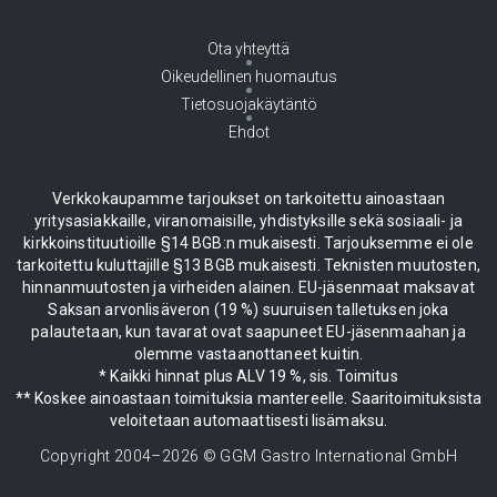
Ota yhteyttä
Oikeudellinen huomautus
Tietosuojakäytäntö
Ehdot
Verkkokaupamme tarjoukset on tarkoitettu ainoastaan
yritysasiakkaille, viranomaisille, yhdistyksille sekä sosiaali- ja
kirkkoinstituutioille §14 BGB:n mukaisesti. Tarjouksemme ei ole
tarkoitettu kuluttajille §13 BGB mukaisesti. Teknisten muutosten,
hinnanmuutosten ja virheiden alainen. EU-jäsenmaat maksavat
Saksan arvonlisäveron (19 %) suuruisen talletuksen joka
palautetaan, kun tavarat ovat saapuneet EU-jäsenmaahan ja
olemme vastaanottaneet kuitin.
* Kaikki hinnat plus ALV 19 %, sis. Toimitus
** Koskee ainoastaan toimituksia mantereelle. Saaritoimituksista
veloitetaan automaattisesti lisämaksu.
Copyright 2004–
2026
© GGM Gastro International GmbH