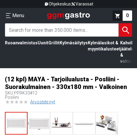
Ohjekeskus
Varaosat
Menu
0
Ruoanvalmistus
Uunit
Grillit
Kylmäsäilytys
Kylmälasikot &
Kahvila,
myyntikalusteet
jäätelö
&
vohvelit
(12 kpl) MAYA - Tarjoilualusta - Posliini -
Suorakulmainen - 330x180 mm - Valkoinen
SKU
PPRK33#12
Posliini
Arvostele nyt