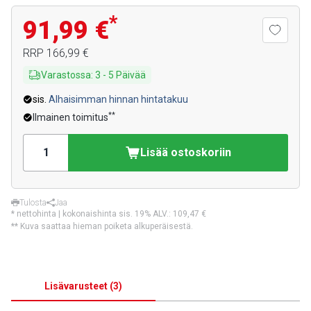
*
91,99 €
RRP
166,99 €
Varastossa
:
3
-
5
Päivää
sis.
Alhaisimman hinnan hintatakuu
**
Ilmainen toimitus
Lisää ostoskoriin
Tulosta
Jaa
* nettohinta | kokonaishinta sis. 19% ALV.:
109,47 €
** Kuva saattaa hieman poiketa alkuperäisestä.
Lisävarusteet
(
3
)