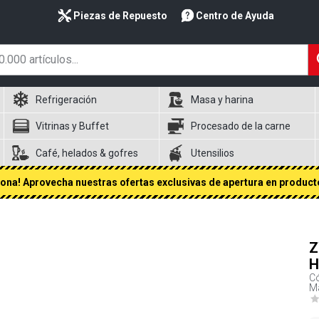
Piezas de Repuesto
Centro de Ayuda
Refrigeración
Masa y harina
Vitrinas y Buffet
Procesado de la carne
Café, helados & gofres
Utensilios
na! Aprovecha nuestras ofertas exclusivas de apertura en producto
Z
H
Có
M