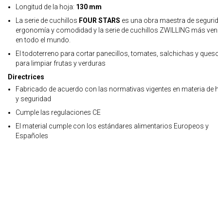
Longitud de la hoja:
130 mm
La serie de cuchillos
FOUR STARS
es una obra maestra de segurid
ergonomía y comodidad y la serie de cuchillos ZWILLING más ven
en todo el mundo.
El todoterreno para cortar panecillos, tomates, salchichas y ques
para limpiar frutas y verduras
Directrices
Fabricado de acuerdo con las normativas vigentes en materia de h
y seguridad
Cumple las regulaciones CE
El material cumple con los estándares alimentarios Europeos y
Españoles