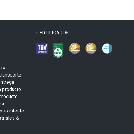
CERTIFICADOS
ura
transporte
entrega
n producto
producto
ico
o existente
striales &