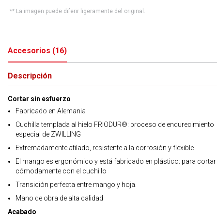
** La imagen puede diferir ligeramente del original.
Accesorios
(
16
)
Descripción
Cortar sin esfuerzo
Fabricado en Alemania
Cuchilla templada al hielo FRIODUR®: proceso de endurecimiento
especial de ZWILLING
Extremadamente afilado, resistente a la corrosión y flexible
El mango es ergonómico y está fabricado en plástico: para cortar
cómodamente con el cuchillo
Transición perfecta entre mango y hoja.
Mano de obra de alta calidad
Acabado