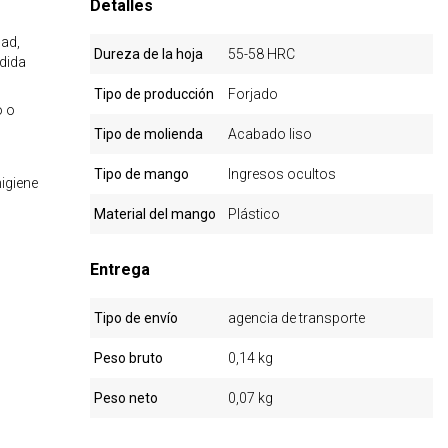
Detalles
ad,
Dureza de la hoja
55-58 HRC
dida
Tipo de producción
Forjado
o o
Tipo de molienda
Acabado liso
Tipo de mango
Ingresos ocultos
igiene
Material del mango
Plástico
Entrega
Tipo de envío
agencia de transporte
Peso bruto
0,14 kg
Peso neto
0,07 kg