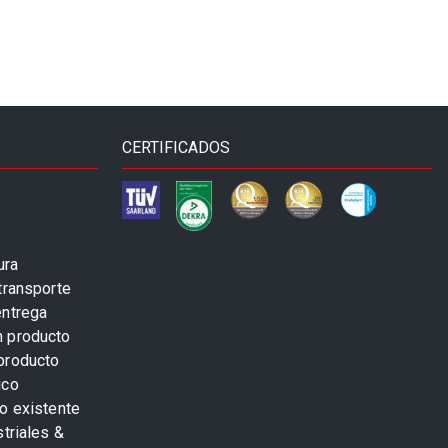
CERTIFICADOS
ura
transporte
entrega
n producto
producto
ico
o existente
striales &