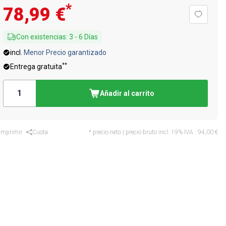
*
78,99 €
Con existencias
:
3
-
6
Días
incl.
Menor Precio garantizado
**
Entrega gratuita
Añadir al carrito
Imprimir
Cuota
* precio neto | precio bruto incl. 19% IVA.:
94,00 €