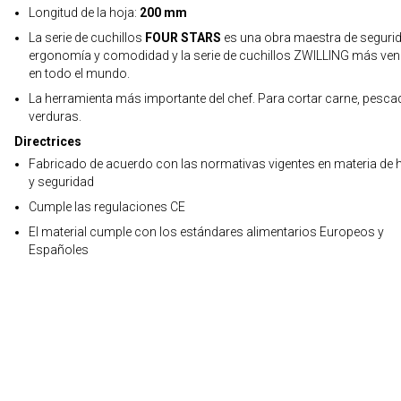
Longitud de la hoja:
200 mm
La serie de cuchillos
FOUR STARS
es una obra maestra de segurid
ergonomía y comodidad y la serie de cuchillos ZWILLING más ven
en todo el mundo.
La herramienta más importante del chef. Para cortar carne, pesca
verduras.
Directrices
Fabricado de acuerdo con las normativas vigentes en materia de h
y seguridad
Cumple las regulaciones CE
El material cumple con los estándares alimentarios Europeos y
Españoles