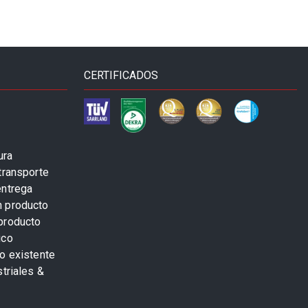
CERTIFICADOS
ura
transporte
entrega
n producto
producto
ico
o existente
striales &