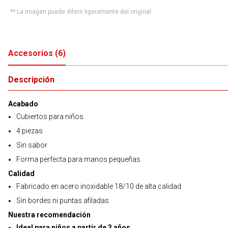
** La imagen puede diferir ligeramente del original.
Accesorios
(
6
)
Descripción
Acabado
Cubiertos para niños
4 piezas
Sin sabor
Forma perfecta para manos pequeñas
Calidad
Fabricado en acero inoxidable 18/10 de alta calidad
Sin bordes ni puntas afiladas
Nuestra recomendación
Ideal para niños a partir de 3 años