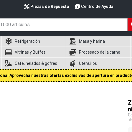
Piezas de Repuesto
Centro de Ayuda
Refrigeración
Masa y harina
Vitrinas y Buffet
Procesado de la carne
Café, helados & gofres
Utensilios
na! Aprovecha nuestras ofertas exclusivas de apertura en producto
Z
n
Có