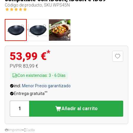
Código de producto, SKU
WPS45N
*
53,99 €
PVPR
83,99 €
Con existencias
:
3
-
6
Días
incl.
Menor Precio garantizado
**
Entrega gratuita
Añadir al carrito
Imprimir
Cuota