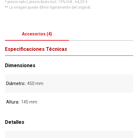
* precio neto | precio bruto incl. 19% IVA.:
64,25 €
** La imagen puede diferir ligeramente del original.
Accesorios
(
4
)
Especificaciones Técnicas
Dimensiones
Diámetro
450 mm
Altura
145 mm
Detalles