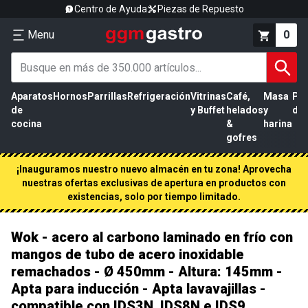
Centro de Ayuda
Piezas de Repuesto
Menu
0
Aparatos
Hornos
Parrillas
Refrigeración
Vitrinas
Café,
Masa
Pr
de
y Buffet
helados
y
de 
cocina
&
harina
gofres
¡Inauguramos nuestro nuevo almacén en tu zona! Aprovecha
nuestras ofertas exclusivas de apertura en productos con
existencias, solo por tiempo limitado.
Wok - acero al carbono laminado en frío con
mangos de tubo de acero inoxidable
remachados - Ø 450mm - Altura: 145mm -
Apta para inducción - Apta lavavajillas -
compatible con IDS3N, IDS8N e IDS9