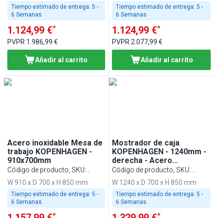
Tiempo estimado de entrega:
5 -
Tiempo estimado de entrega:
5 -
6 Semanas
6 Semanas
*
*
1.124,99 €
1.124,99 €
PVPR
1.986,99 €
PVPR
2.077,99 €
Añadir al carrito
Añadir al carrito
Acero inoxidable Mesa de
Mostrador de caja
trabajo KOPENHAGEN -
KOPENHAGEN - 1240mm -
910x700mm
derecha - Acero
inoxidable
Código de producto, SKU
:
Código de producto, SKU
:
BVI800-AS2-N
BVI800-KR-N
W 910 x D 700 x H 850 mm
W 1240 x D 700 x H 850 mm
Tiempo estimado de entrega:
5 -
Tiempo estimado de entrega:
5 -
6 Semanas
6 Semanas
*
*
1.157,99 €
1.329,99 €