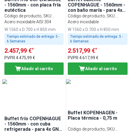
- 1560mm - con placa fría
COPENHAGUE - 1560mm -
eutéctica
con baño maría - para 4x
GN 1/1-200
Código de producto, SKU
:
Código de producto, SKU
:
BVI800-KP4-N
Acero inoxidable AISI 304
BVI800-BM4-N
Acero inoxidable
W 1560 x D 700 x H 850 mm
W 1560 x D 700 x H 850 mm
Tiempo estimado de entrega:
5 -
Tiempo estimado de entrega:
5 -
6 Semanas
6 Semanas
*
*
2.457,99 €
2.517,99 €
PVPR
4.475,99 €
PVPR
4.617,99 €
Añadir al carrito
Añadir al carrito
Buffet KOPENHAGEN -
Placa térmica - 0,75 m
Buffet frío COPENHAGUE
- 1560mm - con cuba
refrigerada - para 4x GN
Código de producto, SKU
: