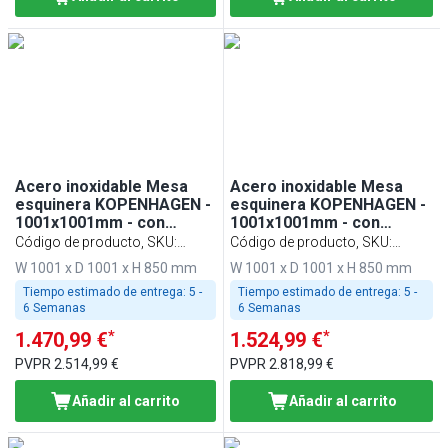
Acero inoxidable Mesa
Acero inoxidable Mesa
esquinera KOPENHAGEN -
esquinera KOPENHAGEN -
1001x1001mm - con
1001x1001mm - con
estante inferior
estante intermedio
Código de producto, SKU
:
Código de producto, SKU
:
BVI800-90I-N
BVI800-90A-N
W 1001 x D 1001 x H 850 mm
W 1001 x D 1001 x H 850 mm
Tiempo estimado de entrega:
5 -
Tiempo estimado de entrega:
5 -
6 Semanas
6 Semanas
*
*
1.470,99 €
1.524,99 €
PVPR
2.514,99 €
PVPR
2.818,99 €
Añadir al carrito
Añadir al carrito