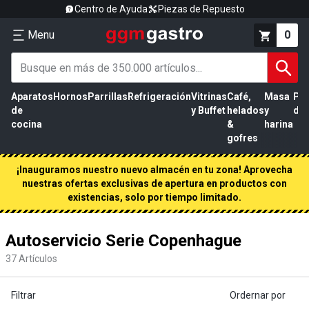
Centro de Ayuda
Piezas de Repuesto
Menu
0
Aparatos
Hornos
Parrillas
Refrigeración
Vitrinas
Café,
Masa
Pr
de
y Buffet
helados
y
de 
cocina
&
harina
gofres
¡Inauguramos nuestro nuevo almacén en tu zona! Aprovecha
nuestras ofertas exclusivas de apertura en productos con
existencias, solo por tiempo limitado.
Autoservicio Serie Copenhague
37
Artículos
Filtrar
Ordernar por