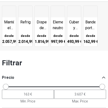
Mantén
Refrigeración
Dispensador
Elementos
Cubertero
Bandejas
el
de
neutros
y
portaobjetos,
calor
platos
vajillero
tapas
desde
desde
desde
desde
desde
desde
-
de
2.057,99 €
2.014,99 €
1.816,99 €
997,99 €
493,99 €
162,99 €
neutro
cristal
y
y
calentado
soportes
Filtrar
Precio
Min. Price
Max. Price