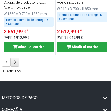
1/1
Código de producto, SKU
:
BVI800-WP2-N
Acero inoxidable
BVI800-KW4-N
Acero inoxidable
W 910 x D 700 x H 850 mm
W 1560 x D 700 x H 850 mm
Tiempo estimado de entrega:
5 -
6 Semanas
Tiempo estimado de entrega:
5 -
6 Semanas
*
*
2.561,99 €
2.612,99 €
PVPR
4.912,99 €
PVPR
5.049,99 €
Añadir al carrito
Añadir al carrito
37
Artículos
MÉTODOS DE PAGO
COMPAÑÍA