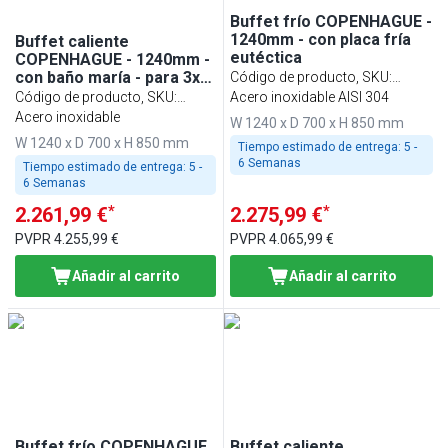
Buffet frío COPENHAGUE -
1240mm - con placa fría
Buffet caliente
eutéctica
COPENHAGUE - 1240mm -
con baño maría - para 3x
Código de producto, SKU
:
GN 1/1-200
Código de producto, SKU
:
BVI800-KP3-N
Acero inoxidable AISI 304
BVI800-BM3-N
Acero inoxidable
W 1240 x D 700 x H 850 mm
W 1240 x D 700 x H 850 mm
Tiempo estimado de entrega:
5 -
6 Semanas
Tiempo estimado de entrega:
5 -
6 Semanas
*
*
2.261,99 €
2.275,99 €
PVPR
4.255,99 €
PVPR
4.065,99 €
Añadir al carrito
Añadir al carrito
Buffet frío COPENHAGUE
Buffet caliente