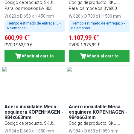
450mm - Acero inoxidable
1500mm - Acero
Código de producto, SKU
:
Código de producto, SKU
:
- Modelo de sobremesa
inoxidable - modelo de pie
BVI800-BT
Para los modelos BVI800
BVI800-BS
Para los modelos BVI800
W 620 x D 650 x H 450 mm
W 620 x D 700 x H 1500 mm
Tiempo estimado de entrega:
5 -
Tiempo estimado de entrega:
5 -
6 Semanas
6 Semanas
*
*
600,99 €
1.107,99 €
PVPR
963,99 €
PVPR
1.975,99 €
Añadir al carrito
Añadir al carrito
Acero inoxidable Mesa
Acero inoxidable Mesa
esquinera KOPENHAGEN -
esquinera KOPENHAGEN -
984x663mm
984x663mm
Código de producto, SKU
:
Código de producto, SKU
:
BVI800-45I-N
BVI800-45A-N
W 984 x D 663 x H 850 mm
W 984 x D 663 x H 850 mm