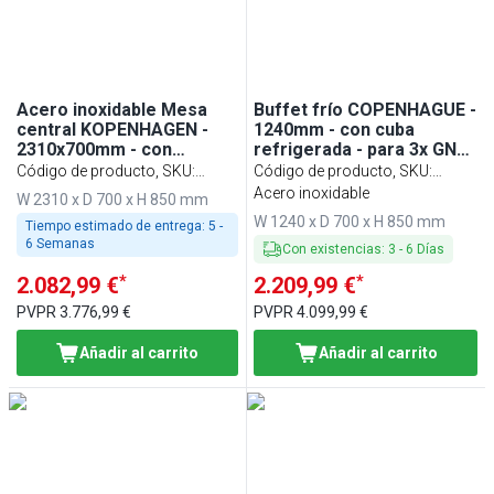
Acero inoxidable Mesa
Buffet frío COPENHAGUE -
central KOPENHAGEN -
1240mm - con cuba
2310x700mm - con
refrigerada - para 3x GN
estante inferior
1/1-200
Código de producto, SKU
:
Código de producto, SKU
:
BVI800-AS6-N
BVI800-KW3-N
Acero inoxidable
W 2310 x D 700 x H 850 mm
W 1240 x D 700 x H 850 mm
Tiempo estimado de entrega:
5 -
6 Semanas
Con existencias
:
3
-
6
Días
*
*
2.082,99 €
2.209,99 €
PVPR
3.776,99 €
PVPR
4.099,99 €
Añadir al carrito
Añadir al carrito