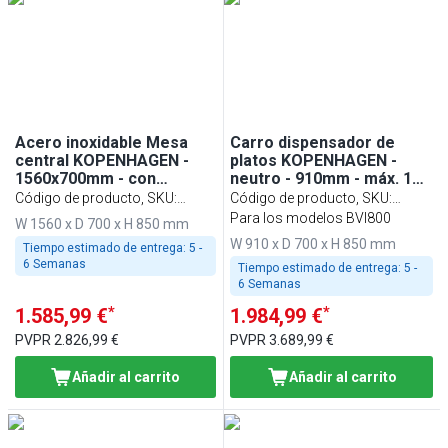
Acero inoxidable Mesa
Carro dispensador de
central KOPENHAGEN -
platos KOPENHAGEN -
1560x700mm - con
neutro - 910mm - máx. 120
estante inferior & con
platos - Acero inoxidable
Código de producto, SKU
:
Código de producto, SKU
:
estante intermedio
AISI 304
BVI800-AS4-N
BVI800-TN-N
Para los modelos BVI800
W 1560 x D 700 x H 850 mm
W 910 x D 700 x H 850 mm
Tiempo estimado de entrega:
5 -
6 Semanas
Tiempo estimado de entrega:
5 -
6 Semanas
*
*
1.585,99 €
1.984,99 €
PVPR
2.826,99 €
PVPR
3.689,99 €
Añadir al carrito
Añadir al carrito