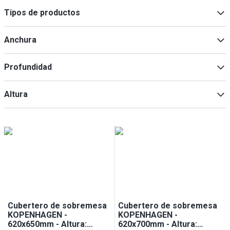
Tipos de productos
Mostradores de buffet
(
12
)
Anchura
Accesorios para dispositivos de refrigeración
(
11
)
Armarios de trabajo
(
8
)
Profundidad
Mesas de caja
(
2
)
Soporte para cubiertos
(
2
)
Min
Max
Altura
Min
Max
Min
Max
Cubertero de sobremesa
Cubertero de sobremesa
KOPENHAGEN -
KOPENHAGEN -
620x650mm - Altura:
620x700mm - Altura: