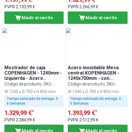
PVPR
2.133,99 €
PVPR
2.266,99 €
Añadir al carrito
Añadir al carrito
Mostrador de caja
Acero inoxidable Mesa
COPENHAGEN - 1240mm -
central KOPENHAGEN -
izquierda - Acero
1240x700mm - con
inoxidable
estante inferior
Código de producto, SKU
:
Código de producto, SKU
:
BVI800-KL-N
BVI800-AS3-N
W 1240 x D 700 x H 850 mm
W 1240 x D 700 x H 850 mm
Tiempo estimado de entrega:
5 -
Tiempo estimado de entrega:
5 -
6 Semanas
6 Semanas
*
*
1.329,99 €
1.393,99 €
PVPR
2.284,99 €
PVPR
2.512,99 €
Añadir al carrito
Añadir al carrito