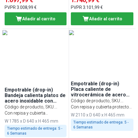
1.697,99 €
1.746,99 €
PVPR
3.008,99 €
PVPR
3.101,99 €
Añadir al carrito
Añadir al carrito
Empotrable (drop-in)
Placa caliente de
Empotrable (drop-in)
vitrocerámica de acero
Bandeja calienta platos de
inoxidable con superficie
acero inoxidable con
Código de producto, SKU
:
de vidrio templado -
superficie de vidrio
Código de producto, SKU
:
WA216B
Con repisa y cubierta protectora
2110mm - 6x GN 1/1 -
templado - 1785mm -
WA186D
Con repisa y cubierta
de cristal de una cara
W 2110 x D 640 x H 465 mm
2,7kW - con vidrio
2,25kW - apta para GN 1/1
protectora de cristal de dos
W 1785 x D 640 x H 465 mm
protector
- con vidrio protector
Tiempo estimado de entrega:
5 -
caras
6 Semanas
Tiempo estimado de entrega:
5 -
6 Semanas