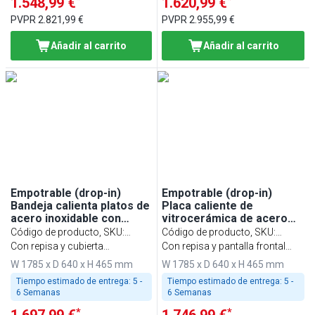
1.548,99 €
1.620,99 €
PVPR
2.821,99 €
PVPR
2.955,99 €
Añadir al carrito
Añadir al carrito
Empotrable (drop-in)
Empotrable (drop-in)
Bandeja calienta platos de
Placa caliente de
acero inoxidable con
vitrocerámica de acero
superficie de vidrio
inoxidable con superficie
Código de producto, SKU
:
Código de producto, SKU
:
templado - 1785mm - 5x
de vidrio templado -
WA186B
Con repisa y cubierta
WA186C
Con repisa y pantalla frontal
GN 1/1 - 2,25kW - con
1785mm - 5x GN 1/1 -
protectora de cristal de una
redondeada
W 1785 x D 640 x H 465 mm
W 1785 x D 640 x H 465 mm
vidrio protector
2,25kW - con vidrio
cara
protector
Tiempo estimado de entrega:
5 -
Tiempo estimado de entrega:
5 -
6 Semanas
6 Semanas
*
*