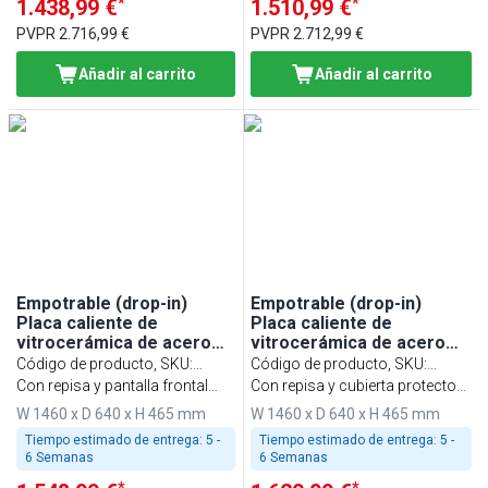
*
*
1.438,99 €
1.510,99 €
PVPR
2.716,99 €
PVPR
2.712,99 €
Añadir al carrito
Añadir al carrito
Empotrable (drop-in)
Empotrable (drop-in)
Placa caliente de
Placa caliente de
vitrocerámica de acero
vitrocerámica de acero
inoxidable con superficie
inoxidable con superficie
Código de producto, SKU
:
Código de producto, SKU
:
de vidrio templado -
de vidrio templado -
WA156C
Con repisa y pantalla frontal
WA156D
Con repisa y cubierta protectora
1460mm - 4x GN 1/1 -
1460mm - 4x GN 1/1 -
redondeada
de cristal de dos caras
W 1460 x D 640 x H 465 mm
W 1460 x D 640 x H 465 mm
1,8kW
1,8kW - con vidrio
protector
Tiempo estimado de entrega:
5 -
Tiempo estimado de entrega:
5 -
6 Semanas
6 Semanas
*
*