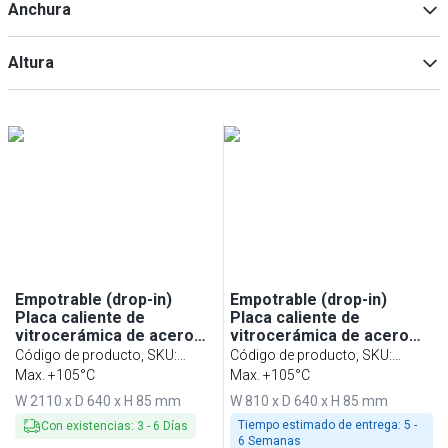
Anchura
Altura
Min
Max
Min
Max
Empotrable (drop-in)
Empotrable (drop-in)
Placa caliente de
Placa caliente de
vitrocerámica de acero
vitrocerámica de acero
inoxidable - con superficie
inoxidable con superficie
Código de producto, SKU
:
Código de producto, SKU
:
de vidrio templado -
de vidrio templado -
WA216A
Max. +105°C
WA86A
Max. +105°C
2110mm - 6x GN 1/1 -
810mm - 2x GN 1/1 - 0,9kW
W 2110 x D 640 x H 85 mm
W 810 x D 640 x H 85 mm
2,7kW
Tiempo estimado de entrega:
5 -
Con existencias
:
3
-
6
Días
6 Semanas