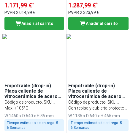
*
*
1.171,99 €
1.287,99 €
PVPR
2.014,99 €
PVPR
2.323,99 €
Añadir al carrito
Añadir al carrito
Empotrable (drop-in)
Empotrable (drop-in)
Placa caliente de
Placa caliente de
vitrocerámica de acero
vitrocerámica de acero
inoxidable con superficie
inoxidable con superficie
Código de producto, SKU
:
Código de producto, SKU
:
de vidrio templado -
de vidrio templado -
WA156A
Max. +105°C
WA116B
Con repisa y cubierta protectora
1460mm - 4x GN 1/1 -
1135mm - 3x GN 1/1 -
de cristal de una cara
W 1460 x D 640 x H 85 mm
W 1135 x D 640 x H 465 mm
1,8kW
1,35kW - con vidrio
protector
Tiempo estimado de entrega:
5 -
Tiempo estimado de entrega:
5 -
6 Semanas
6 Semanas