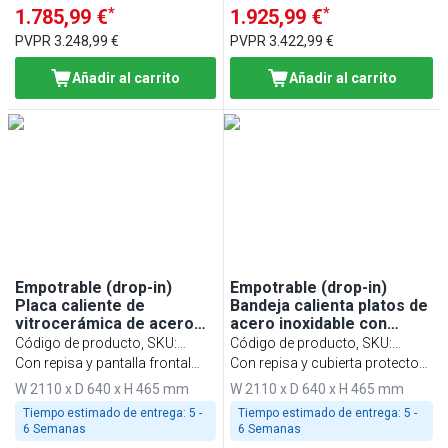
*
*
1.785,99 €
1.925,99 €
PVPR
3.248,99 €
PVPR
3.422,99 €
Añadir al carrito
Añadir al carrito
Empotrable (drop-in)
Empotrable (drop-in)
Placa caliente de
Bandeja calienta platos de
vitrocerámica de acero
acero inoxidable con
inoxidable - 2110mm - 6x
superficie de vidrio
Código de producto, SKU
:
Código de producto, SKU
:
GN 1/1 - 2,7kW - con vidrio
templado - 2110mm - 6x
WA216C
Con repisa y pantalla frontal
WA216D
Con repisa y cubierta protectora
protector
GN 1/1 - 2,7kW - con vidrio
redondeada
de cristal de dos caras
W 2110 x D 640 x H 465 mm
W 2110 x D 640 x H 465 mm
protector
Tiempo estimado de entrega:
5 -
Tiempo estimado de entrega:
5 -
6 Semanas
6 Semanas