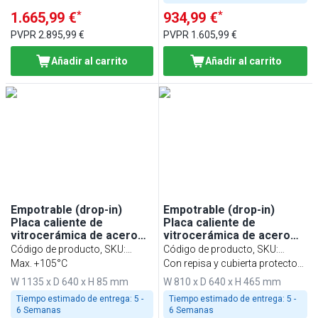
*
*
1.665,99 €
934,99 €
PVPR
2.895,99 €
PVPR
1.605,99 €
Añadir al carrito
Añadir al carrito
Empotrable (drop-in)
Empotrable (drop-in)
Placa caliente de
Placa caliente de
vitrocerámica de acero
vitrocerámica de acero
inoxidable con superficie
inoxidable con superficie
Código de producto, SKU
:
Código de producto, SKU
:
de vidrio templado -
de vidrio templado -
WA116A
Max. +105°C
WA86B
Con repisa y cubierta protectora
1135mm - 3x GN 1/1 -
810mm - 2x GN 1/1 - 0,9kW
de cristal de una cara
W 1135 x D 640 x H 85 mm
W 810 x D 640 x H 465 mm
1,35kW
- con vidrio protector
Tiempo estimado de entrega:
5 -
Tiempo estimado de entrega:
5 -
6 Semanas
6 Semanas