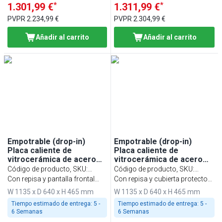
*
*
1.301,99 €
1.311,99 €
PVPR
2.234,99 €
PVPR
2.304,99 €
Añadir al carrito
Añadir al carrito
Empotrable (drop-in)
Empotrable (drop-in)
Placa caliente de
Placa caliente de
vitrocerámica de acero
vitrocerámica de acero
inoxidable - 1135mm - 3x
inoxidable con superficie
Código de producto, SKU
:
Código de producto, SKU
:
GN 1/1 - 1,35kW - con
de vidrio templado -
WA116C
Con repisa y pantalla frontal
WA116D
Con repisa y cubierta protectora
vidrio protector
1135mm - 3x GN 1/1 -
redondeada
de cristal de dos caras
W 1135 x D 640 x H 465 mm
W 1135 x D 640 x H 465 mm
1,35kW - con vidrio
protector
Tiempo estimado de entrega:
5 -
Tiempo estimado de entrega:
5 -
6 Semanas
6 Semanas