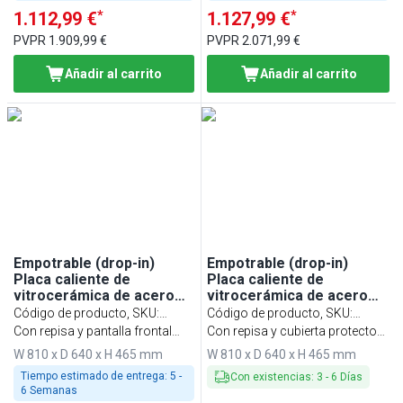
*
*
1.112,99 €
1.127,99 €
PVPR
1.909,99 €
PVPR
2.071,99 €
Añadir al carrito
Añadir al carrito
Empotrable (drop-in)
Empotrable (drop-in)
Placa caliente de
Placa caliente de
vitrocerámica de acero
vitrocerámica de acero
inoxidable con superficie
inoxidable con superficie
Código de producto, SKU
:
Código de producto, SKU
:
de vidrio templado -
de vidrio templado -
WA86C
Con repisa y pantalla frontal
WA86D
Con repisa y cubierta protectora
810mm - 2x GN 1/1 - 0,9kW
810mm - 2x GN 1/1 - 0,9kW
redondeada
de cristal de dos caras
W 810 x D 640 x H 465 mm
W 810 x D 640 x H 465 mm
- con vidrio protector
Tiempo estimado de entrega:
5 -
Con existencias
:
3
-
6
Días
6 Semanas