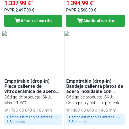
*
*
1.337,99 €
1.394,99 €
PVPR
2.497,99 €
PVPR
2.560,99 €
Añadir al carrito
Añadir al carrito
Empotrable (drop-in)
Empotrable (drop-in)
Placa caliente de
Bandeja calienta platos de
vitrocerámica de acero
acero inoxidable con
inoxidable con superficie
superficie de vidrio
Código de producto, SKU
:
Código de producto, SKU
:
de vidrio templado -
templado - 1460mm -
WA186A
Max. +105°C
WA156B
Con repisa y cubierta protectora
1785mm - 5x GN 1/1 -
1,8kW - apta para GN 1/1 -
de cristal de una cara
W 1785 x D 640 x H 85 mm
W 1460 x D 640 x H 465 mm
2,25kW
con vidrio protector
Tiempo estimado de entrega:
5 -
Tiempo estimado de entrega:
5 -
6 Semanas
6 Semanas