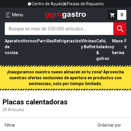
Centro de Ayuda
Piezas de Repuesto
Menu
0
Aparatos
Hornos
Parrillas
Refrigeración
Vitrinas
Café,
Masa
Pr
de
y Buffet
helados
y
de 
cocina
&
harina
gofres
¡Inauguramos nuestro nuevo almacén en tu zona! Aprovecha
nuestras ofertas exclusivas de apertura en productos con
existencias, solo por tiempo limitado.
Placas calentadoras
20
Artículos
Filtrar
Ordernar por