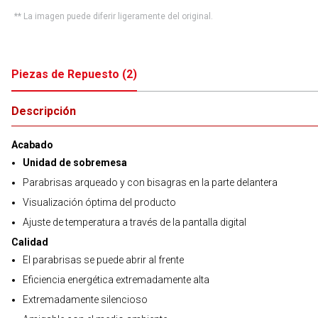
** La imagen puede diferir ligeramente del original.
Piezas de Repuesto
(
2
)
Descripción
Acabado
Unidad de sobremesa
Parabrisas arqueado y con bisagras en la parte delantera
Visualización óptima del producto
Ajuste de temperatura a través de la pantalla digital
Calidad
El parabrisas se puede abrir al frente
Eficiencia energética extremadamente alta
Extremadamente silencioso