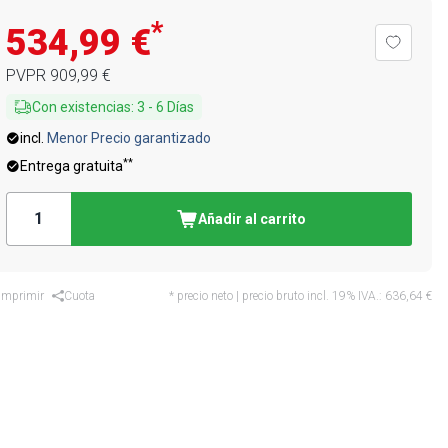
*
534,99 €
PVPR
909,99 €
Con existencias
:
3
-
6
Días
incl.
Menor Precio garantizado
**
Entrega gratuita
Añadir al carrito
Imprimir
Cuota
* precio neto | precio bruto incl. 19% IVA.:
636,64 €