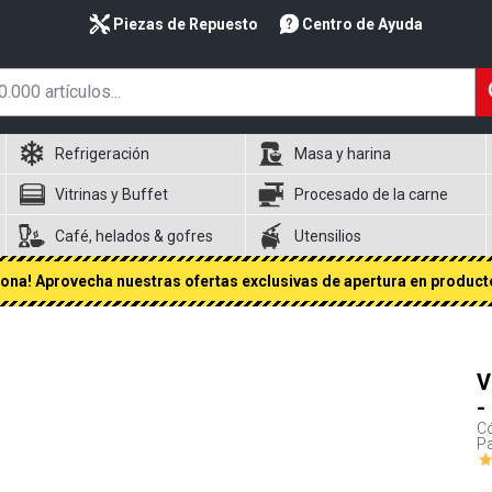
Piezas de Repuesto
Centro de Ayuda
Refrigeración
Masa y harina
Vitrinas y Buffet
Procesado de la carne
Café, helados & gofres
Utensilios
na! Aprovecha nuestras ofertas exclusivas de apertura en producto
V
-
Có
Pa