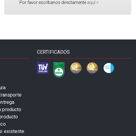
Por favor escríbanos directamente
aquí
>
CERTIFICADOS
ura
transporte
entrega
n producto
producto
ico
o existente