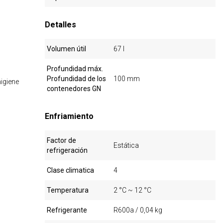
Detalles
Volumen útil
67 l
Profundidad máx.
Profundidad de los
100 mm
igiene
contenedores GN
Enfriamiento
Factor de
Estática
refrigeración
Clase climatica
4
Temperatura
2 °C ~ 12 °C
Refrigerante
R600a / 0,04 kg