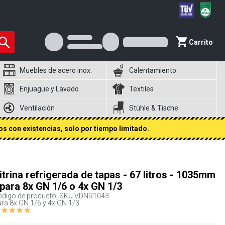
Carrito
Muebles de acero inox.
Calentamiento
Enjuague y Lavado
Textiles
Ventilación
Stühle & Tische
s con existencias, solo por tiempo limitado.
itrina refrigerada de tapas - 67 litros - 1035mm
 para 8x GN 1/6 o 4x GN 1/3
digo de producto, SKU
VDNR1043
ra 8x GN 1/6 y 4x GN 1/3