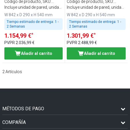
de hasta 31 m²
de hasta 44 m²
Código de producto, SKU
:
Código de producto, SKU
:
KLAAS25
Incluye unidad de pared, unidad
KLAAS35
Incluye unidad de pared, unidad
exterior y mando a distancia
exterior y mando a distancia
W 842 x D 290 x H 540 mm
W 842 x D 290 x H 540 mm
Tiempo estimado de entrega:
1 -
Tiempo estimado de entrega:
1 -
2 Semanas
2 Semanas
*
*
1.154,99 €
1.301,99 €
PVPR
2.036,99 €
PVPR
2.488,99 €
Añadir al carrito
Añadir al carrito
2
Artículos
MÉTODOS DE PAGO
COMPAÑÍA