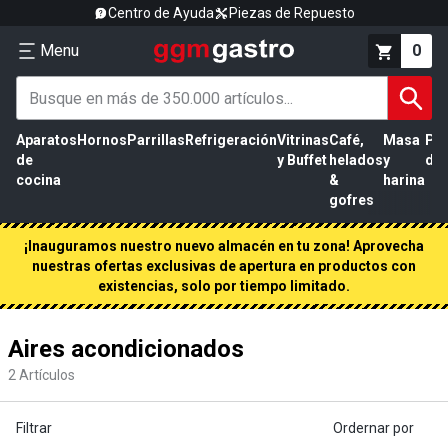
Centro de Ayuda
Piezas de Repuesto
Menu
0
Aparatos
Hornos
Parrillas
Refrigeración
Vitrinas
Café,
Masa
Pr
de
y Buffet
helados
y
de 
cocina
&
harina
gofres
¡Inauguramos nuestro nuevo almacén en tu zona! Aprovecha
nuestras ofertas exclusivas de apertura en productos con
existencias, solo por tiempo limitado.
Aires acondicionados
2
Artículos
Filtrar
Ordernar por