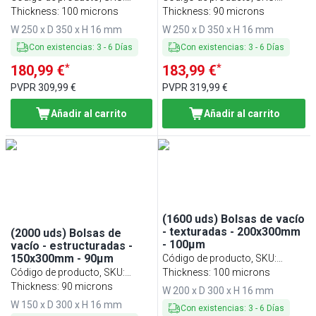
VBSO2535-100
Thickness: 100 microns
VBSO2535-90
Thickness: 90 microns
W 250 x D 350 x H 16 mm
W 250 x D 350 x H 16 mm
Con existencias
:
3
-
6
Días
Con existencias
:
3
-
6
Días
*
*
180,99 €
183,99 €
PVPR
309,99 €
PVPR
319,99 €
Añadir al carrito
Añadir al carrito
(1600 uds) Bolsas de vacío
- texturadas - 200x300mm
(2000 uds) Bolsas de
- 100µm
vacío - estructuradas -
150x300mm - 90µm
Código de producto, SKU
:
Código de producto, SKU
:
VBSO2030-100
Thickness: 100 microns
VBSO1530-90
Thickness: 90 microns
W 200 x D 300 x H 16 mm
W 150 x D 300 x H 16 mm
Con existencias
:
3
-
6
Días