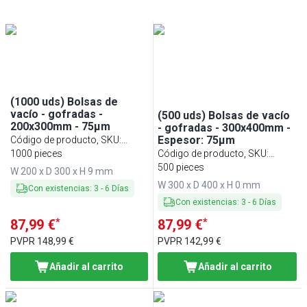
(1000 uds) Bolsas de
vacío - gofradas -
(500 uds) Bolsas de vacío
200x300mm - 75µm
- gofradas - 300x400mm -
Espesor: 75µm
Código de producto, SKU
:
VBGA203075
1000 pieces
Código de producto, SKU
:
VBGA304075
500 pieces
W 200 x D 300 x H 9 mm
W 300 x D 400 x H 0 mm
Con existencias
:
3
-
6
Días
Con existencias
:
3
-
6
Días
*
*
87,99 €
87,99 €
PVPR
148,99 €
PVPR
142,99 €
Añadir al carrito
Añadir al carrito