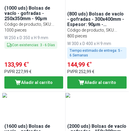
(1000 uds) Bolsas de
vacío - gofradas -
(800 uds) Bolsas de vacío
250x350mm - 90µm
- gofradas - 300x400mm -
Espesor: 90µm -
Código de producto, SKU
:
Transparente
VBGA253590
1000 pieces
Código de producto, SKU
:
VBGA304090
800 pieces
W 250 x D 350 x H 9 mm
W 300 x D 400 x H 9 mm
Con existencias
:
3
-
6
Días
Tiempo estimado de entrega:
5 -
6 Semanas
*
*
133,99 €
144,99 €
PVPR
227,99 €
PVPR
252,99 €
Añadir al carrito
Añadir al carrito
(1600 uds) Bolsas de
(2000 uds) Bolsas de vacío