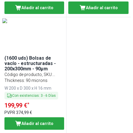
Añadir al carrito
Añadir al carrito
(1600 uds) Bolsas de
vacío - estructuradas -
200x300mm - 90µm
Código de producto, SKU
:
VBSO2030-90
Thickness: 90 microns
W 200 x D 300 x H 16 mm
Con existencias
:
3
-
6
Días
*
199,99 €
PVPR
374,99 €
Añadir al carrito