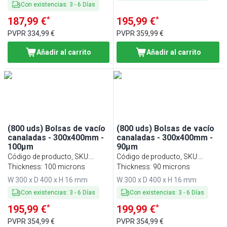
Con existencias
:
3
-
6
Días
*
*
187,99 €
195,99 €
PVPR
334,99 €
PVPR
359,99 €
Añadir al carrito
Añadir al carrito
(800 uds) Bolsas de vacío
(800 uds) Bolsas de vacío
canaladas - 300x400mm -
canaladas - 300x400mm -
100µm
90µm
Código de producto, SKU
:
Código de producto, SKU
:
VBSO3040-100
Thickness: 100 microns
VBSO3040-90
Thickness: 90 microns
W 300 x D 400 x H 16 mm
W 300 x D 400 x H 16 mm
Con existencias
:
3
-
6
Días
Con existencias
:
3
-
6
Días
*
*
195,99 €
199,99 €
PVPR
354,99 €
PVPR
354,99 €