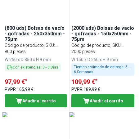
(800 uds) Bolsas de vacío
(2000 uds) Bolsas de vacío
- gofradas - 250x350mm -
- gofradas - 150x250mm -
75µm
75µm
Código de producto, SKU
:
Código de producto, SKU
:
VBGA253575
800 pieces
VBGA152575
2000 pieces
W 250 x D 350 x H 9 mm
W 150 x D 250 x H 9 mm
Tiempo estimado de entrega:
5 -
Con existencias
:
3
-
6
Días
6 Semanas
*
*
97,99 €
109,99 €
PVPR
165,99 €
PVPR
189,99 €
Añadir al carrito
Añadir al carrito