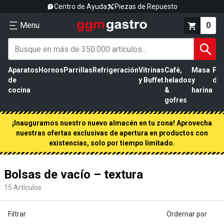
Centro de Ayuda
Piezas de Repuesto
Menu
0
Aparatos
Hornos
Parrillas
Refrigeración
Vitrinas
Café,
Masa
Pr
de
y Buffet
helados
y
de 
cocina
&
harina
gofres
¡Inauguramos nuestro nuevo almacén en tu zona! Aprovecha
nuestras ofertas exclusivas de apertura en productos con
existencias, solo por tiempo limitado.
Bolsas de vacío – textura
15
Artículos
Filtrar
Ordernar por