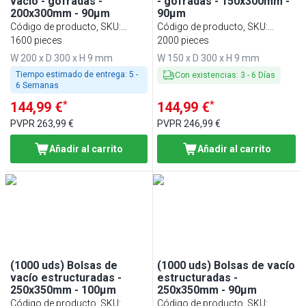
vacío - gofradas -
- gofradas - 150x300mm -
200x300mm - 90µm
90µm
Código de producto, SKU
:
Código de producto, SKU
:
VBGA203090
1600 pieces
VBGA153090
2000 pieces
W 200 x D 300 x H 9 mm
W 150 x D 300 x H 9 mm
Tiempo estimado de entrega:
5 -
Con existencias
:
3
-
6
Días
6 Semanas
*
*
144,99 €
144,99 €
PVPR
263,99 €
PVPR
246,99 €
Añadir al carrito
Añadir al carrito
(1000 uds) Bolsas de
(1000 uds) Bolsas de vacío
vacío estructuradas -
estructuradas -
250x350mm - 100µm
250x350mm - 90µm
Código de producto, SKU
:
Código de producto, SKU
: