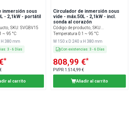
e inmersión sous
Circulador de inmersión sous
L - 2,1kW - portátil
vide - máx.50L - 2,1kW - incl.
sonda al corazón
ucto, SKU
:
SVGBV15
Código de producto, SKU
:
1 ~ 95 °C
SVGBV15#TSVGBV15
Temperatura 0.1 ~ 95 °C
x H 380 mm
W 150 x D 240 x H 380 mm
cias
:
3
-
6
Días
Con existencias
:
3
-
6
Días
*
*
€
808,99 €
€
PVPR
1.514,99 €
dir al carrito
Añadir al carrito