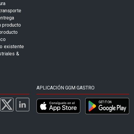
ura
transporte
entrega
n producto
producto
ico
o existente
striales &
APLICACIÓN GGM GASTRO