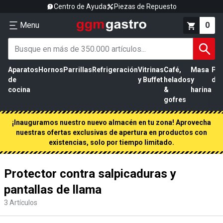
Centro de Ayuda
Piezas de Repuesto
Menu
0
Aparatos
Hornos
Parrillas
Refrigeración
Vitrinas
Café,
Masa
Pr
de
y Buffet
helados
y
de 
cocina
&
harina
gofres
¡Inauguramos nuestro nuevo almacén en tu zona! Aprovecha
nuestras ofertas exclusivas de apertura en productos con
existencias, solo por tiempo limitado.
Protector contra salpicaduras y
pantallas de llama
3
Artículos