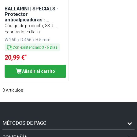
BALLARINI | SPECIALS -
Protector
antisalpicaduras -
Ø290mm - Acero
Código de producto, SKU
:
inoxidable
1006728
Fabricado en Italia
W 260 x D 456 x H 5 mm
Con existencias
:
3
-
6
Días
*
20,99 €
Añadir al carrito
3
Artículos
MÉTODOS DE PAGO