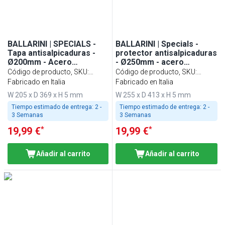
BALLARINI | SPECIALS -
BALLARINI | Specials -
Tapa antisalpicaduras -
protector antisalpicaduras
Ø200mm - Acero
- Ø250mm - acero
inoxidable
inoxidable
Código de producto, SKU
:
Código de producto, SKU
:
1006799
Fabricado en Italia
1006800
Fabricado en Italia
W 205 x D 369 x H 5 mm
W 255 x D 413 x H 5 mm
Tiempo estimado de entrega:
2 -
Tiempo estimado de entrega:
2 -
3 Semanas
3 Semanas
*
*
19,99 €
19,99 €
Añadir al carrito
Añadir al carrito