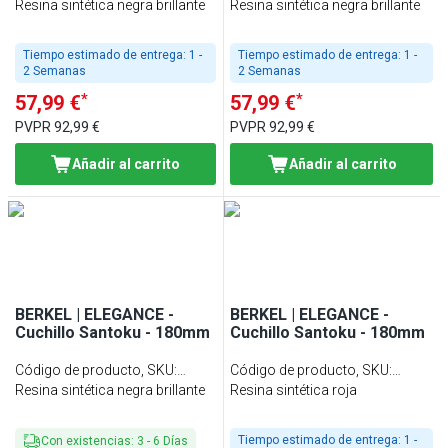
KAD1SA18SRBBL
Resina sintética negra brillante
KAD1CO20SRBBL
Resina sintética negra brillante
Tiempo estimado de entrega:
1 -
Tiempo estimado de entrega:
1 -
2 Semanas
2 Semanas
*
*
57,99 €
57,99 €
PVPR
92,99 €
PVPR
92,99 €
Añadir al carrito
Añadir al carrito
BERKEL | ELEGANCE -
BERKEL | ELEGANCE -
Cuchillo Santoku - 180mm
Cuchillo Santoku - 180mm
Código de producto, SKU
:
Código de producto, SKU
:
KEP1SA18SRBBL
Resina sintética negra brillante
KEP1SA18SRRBL
Resina sintética roja
Tiempo estimado de entrega:
1 -
Con existencias
:
3
-
6
Días