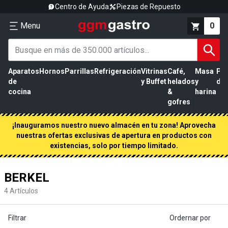
Centro de Ayuda
Piezas de Repuesto
Menu
0
Aparatos
Hornos
Parrillas
Refrigeración
Vitrinas
Café,
Masa
Pr
de
y Buffet
helados
y
de 
cocina
&
harina
gofres
¡Inauguramos nuestro nuevo almacén en tu zona! Aprovecha
nuestras ofertas exclusivas de apertura en productos con
existencias, solo por tiempo limitado.
BERKEL
4
Artículos
Filtrar
Ordernar por