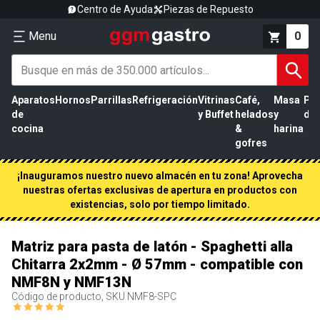
Centro de Ayuda
Piezas de Repuesto
Menu
0
Aparatos
Hornos
Parrillas
Refrigeración
Vitrinas
Café,
Masa
Pr
de
y Buffet
helados
y
de 
cocina
&
harina
gofres
¡Inauguramos nuestro nuevo almacén en tu zona! Aprovecha
nuestras ofertas exclusivas de apertura en productos con
existencias, solo por tiempo limitado.
Matriz para pasta de latón - Spaghetti alla
Chitarra 2x2mm - Ø 57mm - compatible con
NMF8N y NMF13N
Código de producto, SKU
NMF8-SPC