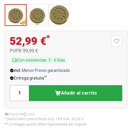
*
52,99 €
PVPR
99,99 €
Con existencias
:
3
-
6
Días
incl.
Menor Precio garantizado
**
Entrega gratuita
Añadir al carrito
Imprimir
Cuota
* precio neto | precio bruto incl. 19% IVA.:
63,06 €
** La imagen puede diferir ligeramente del original.