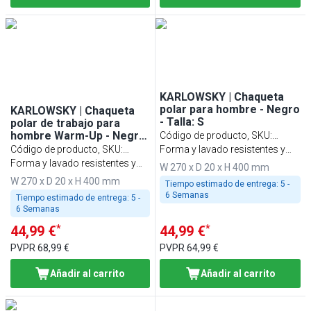
KARLOWSKY | Chaqueta
polar para hombre - Negro
KARLOWSKY | Chaqueta
- Talla: S
polar de trabajo para
hombre Warm-Up - Negro
Código de producto, SKU
:
- Talla: L
Código de producto, SKU
:
HWFBKS
Forma y lavado resistentes y
HWFBKL
Forma y lavado resistentes y
sostenibles
W 270 x D 20 x H 400 mm
sostenibles
W 270 x D 20 x H 400 mm
Tiempo estimado de entrega:
5 -
6 Semanas
Tiempo estimado de entrega:
5 -
6 Semanas
*
*
44,99 €
44,99 €
PVPR
68,99 €
PVPR
64,99 €
Añadir al carrito
Añadir al carrito