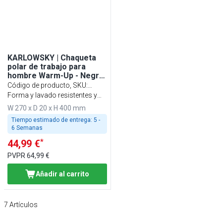
KARLOWSKY | Chaqueta
polar de trabajo para
hombre Warm-Up - Negro
- Talla: XL
Código de producto, SKU
:
HWFBKXL
Forma y lavado resistentes y
sostenibles
W 270 x D 20 x H 400 mm
Tiempo estimado de entrega:
5 -
6 Semanas
*
44,99 €
PVPR
64,99 €
Añadir al carrito
7
Artículos