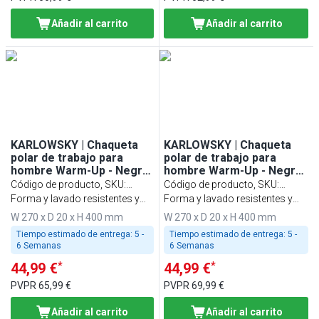
Añadir al carrito
Añadir al carrito
KARLOWSKY | Chaqueta
KARLOWSKY | Chaqueta
polar de trabajo para
polar de trabajo para
hombre Warm-Up - Negro
hombre Warm-Up - Negro
- Talla: 4XL
- Talla: 5XL
Código de producto, SKU
:
Código de producto, SKU
:
HWFBK4XL
Forma y lavado resistentes y
HWFBK5XL
Forma y lavado resistentes y
sostenibles
sostenibles
W 270 x D 20 x H 400 mm
W 270 x D 20 x H 400 mm
Tiempo estimado de entrega:
5 -
Tiempo estimado de entrega:
5 -
6 Semanas
6 Semanas
*
*
44,99 €
44,99 €
PVPR
65,99 €
PVPR
69,99 €
Añadir al carrito
Añadir al carrito