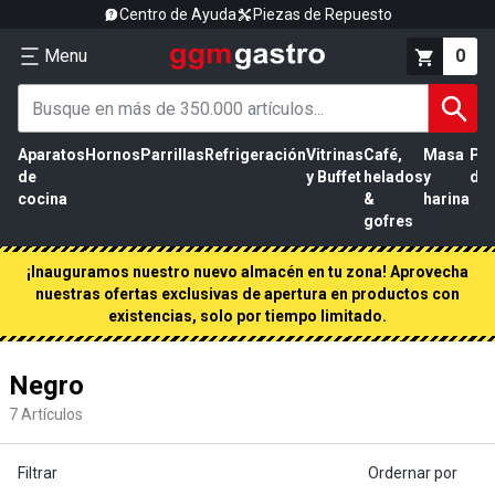
Centro de Ayuda
Piezas de Repuesto
Menu
0
Aparatos
Hornos
Parrillas
Refrigeración
Vitrinas
Café,
Masa
Pr
de
y Buffet
helados
y
de 
cocina
&
harina
gofres
¡Inauguramos nuestro nuevo almacén en tu zona! Aprovecha
nuestras ofertas exclusivas de apertura en productos con
existencias, solo por tiempo limitado.
Negro
7
Artículos
Filtrar
Ordernar por