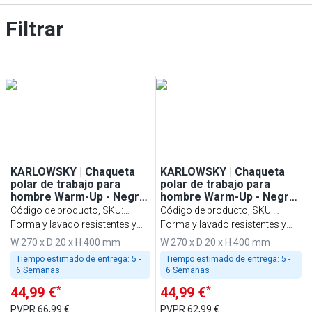
Filtrar
KARLOWSKY | Chaqueta
KARLOWSKY | Chaqueta
polar de trabajo para
polar de trabajo para
hombre Warm-Up - Negro
hombre Warm-Up - Negro
- Talla: 2XL
- Talla: 3XL
Código de producto, SKU
:
Código de producto, SKU
:
HWFBK2XL
Forma y lavado resistentes y
HWFBK3XL
Forma y lavado resistentes y
sostenibles
sostenibles
W 270 x D 20 x H 400 mm
W 270 x D 20 x H 400 mm
Tiempo estimado de entrega:
5 -
Tiempo estimado de entrega:
5 -
6 Semanas
6 Semanas
*
*
44,99 €
44,99 €
PVPR
66,99 €
PVPR
62,99 €