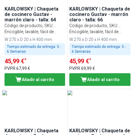
KARLOWSKY | Chaqueta
KARLOWSKY | Chaqueta de
de cocinero Gustav -
cocinero Gustav - marrón
marrón claro - talla: 64
claro - talla: 66
Código de producto, SKU
:
Código de producto, SKU
:
KJGHBK64
Encogible, lavable, fácil de
KJGHBK66
Encogible, lavable, fácil de
cuidar
cuidar
W 270 x D 20 x H 400 mm
W 270 x D 20 x H 400 mm
Tiempo estimado de entrega:
5 -
Tiempo estimado de entrega:
5 -
6 Semanas
6 Semanas
*
*
45,99 €
45,99 €
PVPR
67,99 €
PVPR
69,99 €
Añadir al carrito
Añadir al carrito
KARLOWSKY | Chaqueta
KARLOWSKY | Chaqueta de