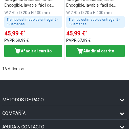
KJGHBK72
Encogible, lavable, fácil de
KJGHBK74
Encogible, lavable, fácil de
cuidar
cuidar
W 270 x D 20 x H 400 mm
W 270 x D 20 x H 400 mm
Tiempo estimado de entrega:
5 -
Tiempo estimado de entrega:
5 -
6 Semanas
6 Semanas
*
*
45,99 €
45,99 €
PVPR
69,99 €
PVPR
67,99 €
Añadir al carrito
Añadir al carrito
16
Artículos
MÉTODOS DE PAGO
COMPAÑÍA
AYUDA & CONTACTO