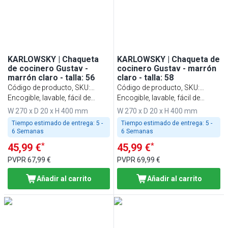
KARLOWSKY | Chaqueta
KARLOWSKY | Chaqueta de
de cocinero Gustav -
cocinero Gustav - marrón
marrón claro - talla: 56
claro - talla: 58
Código de producto, SKU
:
Código de producto, SKU
:
KJGHBK56
Encogible, lavable, fácil de
KJGHBK58
Encogible, lavable, fácil de
cuidar
cuidar
W 270 x D 20 x H 400 mm
W 270 x D 20 x H 400 mm
Tiempo estimado de entrega:
5 -
Tiempo estimado de entrega:
5 -
6 Semanas
6 Semanas
*
*
45,99 €
45,99 €
PVPR
67,99 €
PVPR
69,99 €
Añadir al carrito
Añadir al carrito