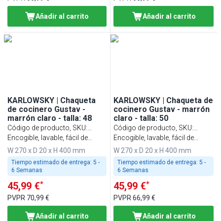
Añadir al carrito
Añadir al carrito
KARLOWSKY | Chaqueta
KARLOWSKY | Chaqueta de
de cocinero Gustav -
cocinero Gustav - marrón
marrón claro - talla: 48
claro - talla: 50
Código de producto, SKU
:
Código de producto, SKU
:
KJGHBK48
Encogible, lavable, fácil de
KJGHBK50
Encogible, lavable, fácil de
cuidar
cuidar
W 270 x D 20 x H 400 mm
W 270 x D 20 x H 400 mm
Tiempo estimado de entrega:
5 -
Tiempo estimado de entrega:
5 -
6 Semanas
6 Semanas
*
*
45,99 €
45,99 €
PVPR
70,99 €
PVPR
66,99 €
Añadir al carrito
Añadir al carrito