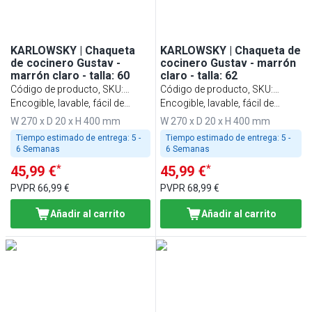
KARLOWSKY | Chaqueta
KARLOWSKY | Chaqueta de
de cocinero Gustav -
cocinero Gustav - marrón
marrón claro - talla: 60
claro - talla: 62
Código de producto, SKU
:
Código de producto, SKU
:
KJGHBK60
Encogible, lavable, fácil de
KJGHBK62
Encogible, lavable, fácil de
cuidar
cuidar
W 270 x D 20 x H 400 mm
W 270 x D 20 x H 400 mm
Tiempo estimado de entrega:
5 -
Tiempo estimado de entrega:
5 -
6 Semanas
6 Semanas
*
*
45,99 €
45,99 €
PVPR
66,99 €
PVPR
68,99 €
Añadir al carrito
Añadir al carrito