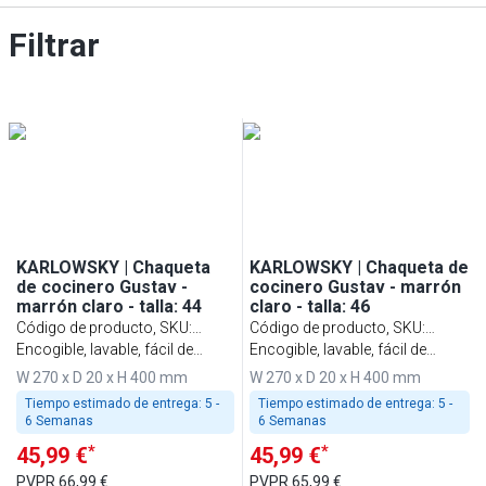
Filtrar
KARLOWSKY | Chaqueta
KARLOWSKY | Chaqueta de
de cocinero Gustav -
cocinero Gustav - marrón
marrón claro - talla: 44
claro - talla: 46
Código de producto, SKU
:
Código de producto, SKU
:
KJGHBK44
Encogible, lavable, fácil de
KJGHBK46
Encogible, lavable, fácil de
cuidar
cuidar
W 270 x D 20 x H 400 mm
W 270 x D 20 x H 400 mm
Tiempo estimado de entrega:
5 -
Tiempo estimado de entrega:
5 -
6 Semanas
6 Semanas
*
*
45,99 €
45,99 €
PVPR
66,99 €
PVPR
65,99 €