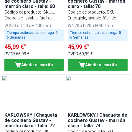
de cocinero Gustav -
cocinero Gustav - marrón
marrón claro - talla: 68
claro - talla: 70
Código de producto, SKU
:
Código de producto, SKU
:
KJGHBK68
Encogible, lavable, fácil de
KJGHBK70
Encogible, lavable, fácil de
cuidar
cuidar
W 270 x D 20 x H 400 mm
W 270 x D 20 x H 400 mm
Tiempo estimado de entrega:
5 -
Tiempo estimado de entrega:
5 -
6 Semanas
6 Semanas
*
*
45,99 €
45,99 €
PVPR
66,99 €
PVPR
69,99 €
Añadir al carrito
Añadir al carrito
KARLOWSKY | Chaqueta
KARLOWSKY | Chaqueta de
de cocinero Gustav -
cocinero Gustav - marrón
marrón claro - talla: 72
claro - talla: 74
Código de producto, SKU
:
Código de producto, SKU
: