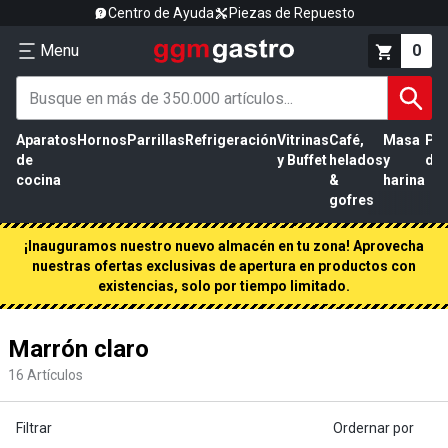
Centro de Ayuda
Piezas de Repuesto
Menu
0
Aparatos
Hornos
Parrillas
Refrigeración
Vitrinas
Café,
Masa
Pr
de
y Buffet
helados
y
de 
cocina
&
harina
gofres
¡Inauguramos nuestro nuevo almacén en tu zona! Aprovecha
nuestras ofertas exclusivas de apertura en productos con
existencias, solo por tiempo limitado.
Marrón claro
16
Artículos
Filtrar
Ordernar por