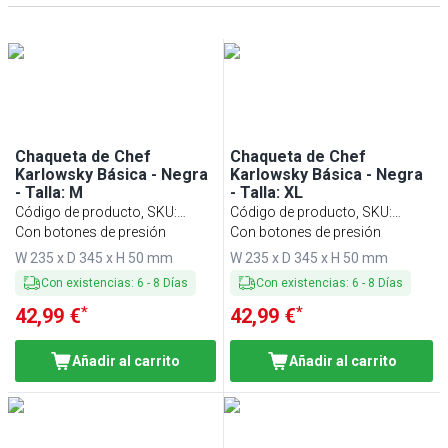
Chaqueta de Chef
Chaqueta de Chef
Karlowsky Básica - Negra
Karlowsky Básica - Negra
- Talla: M
- Talla: XL
Código de producto, SKU
:
Código de producto, SKU
:
KJBMK2S
Con botones de presión
KJBXLK2S
Con botones de presión
W 235 x D 345 x H 50 mm
W 235 x D 345 x H 50 mm
Con existencias
:
6
-
8
Días
Con existencias
:
6
-
8
Días
*
*
42,99 €
42,99 €
Añadir al carrito
Añadir al carrito