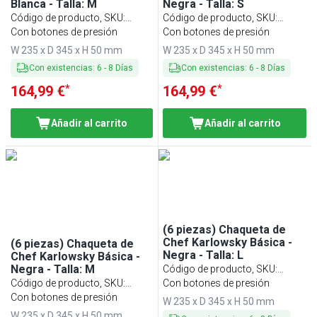
Blanca - Talla: M
Negra - Talla: S
Código de producto, SKU
:
Código de producto, SKU
:
KJBMK2W#SET
Con botones de presión
KJBSK2S#SET
Con botones de presión
W 235 x D 345 x H 50 mm
W 235 x D 345 x H 50 mm
Con existencias
:
6
-
8
Días
Con existencias
:
6
-
8
Días
*
*
164,99 €
164,99 €
Añadir al carrito
Añadir al carrito
(6 piezas) Chaqueta de
Chef Karlowsky Básica -
(6 piezas) Chaqueta de
Negra - Talla: L
Chef Karlowsky Básica -
Negra - Talla: M
Código de producto, SKU
:
Código de producto, SKU
:
KJBLK2S#SET
Con botones de presión
KJBMK2S#SET
Con botones de presión
W 235 x D 345 x H 50 mm
W 235 x D 345 x H 50 mm