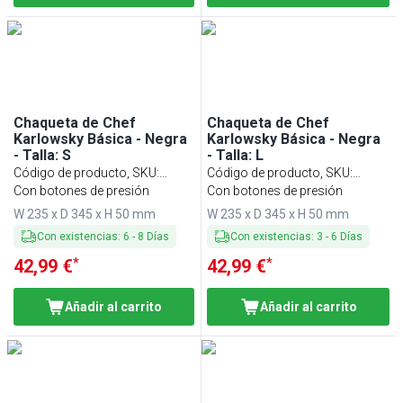
Chaqueta de Chef
Chaqueta de Chef
Karlowsky Básica - Negra
Karlowsky Básica - Negra
- Talla: S
- Talla: L
Código de producto, SKU
:
Código de producto, SKU
:
KJBSK2S
Con botones de presión
KJBLK2S
Con botones de presión
W 235 x D 345 x H 50 mm
W 235 x D 345 x H 50 mm
Con existencias
:
6
-
8
Días
Con existencias
:
3
-
6
Días
*
*
42,99 €
42,99 €
Añadir al carrito
Añadir al carrito