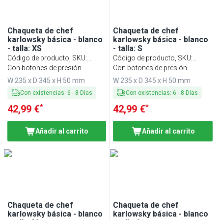
Chaqueta de chef
Chaqueta de chef
karlowsky básica - blanco
karlowsky básica - blanco
- talla: XS
- talla: S
Código de producto, SKU
:
Código de producto, SKU
:
KJBXSK2W
Con botones de presión
KJBSK2W
Con botones de presión
W 235 x D 345 x H 50 mm
W 235 x D 345 x H 50 mm
Con existencias
:
6
-
8
Días
Con existencias
:
6
-
8
Días
*
*
42,99 €
42,99 €
Añadir al carrito
Añadir al carrito
Chaqueta de chef
Chaqueta de chef
karlowsky básica - blanco
karlowsky básica - blanco