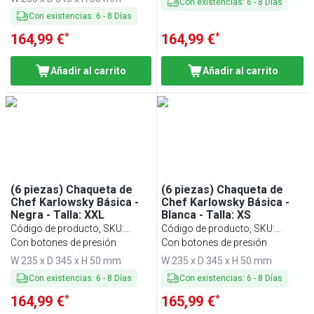
Con existencias
:
6
-
8
Días
Con existencias
:
6
-
8
Días
*
*
164,99 €
164,99 €
Añadir al carrito
Añadir al carrito
(6 piezas) Chaqueta de
(6 piezas) Chaqueta de
Chef Karlowsky Básica -
Chef Karlowsky Básica -
Negra - Talla: XXL
Blanca - Talla: XS
Código de producto, SKU
:
Código de producto, SKU
:
KJBXXLK2S#SET
Con botones de presión
KJBXSK2W#SET
Con botones de presión
W 235 x D 345 x H 50 mm
W 235 x D 345 x H 50 mm
Con existencias
:
6
-
8
Días
Con existencias
:
6
-
8
Días
*
*
164,99 €
165,99 €