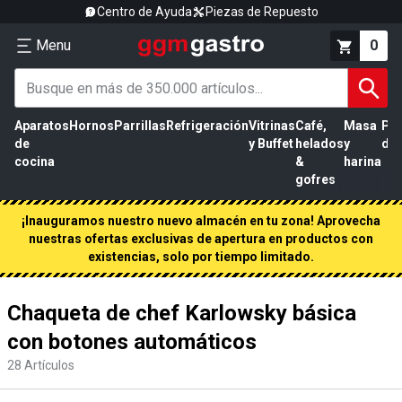
Centro de Ayuda
Piezas de Repuesto
Menu
0
Aparatos
Hornos
Parrillas
Refrigeración
Vitrinas
Café,
Masa
Pr
de
y Buffet
helados
y
de 
cocina
&
harina
gofres
¡Inauguramos nuestro nuevo almacén en tu zona! Aprovecha
nuestras ofertas exclusivas de apertura en productos con
existencias, solo por tiempo limitado.
Chaqueta de chef Karlowsky básica
con botones automáticos
28
Artículos