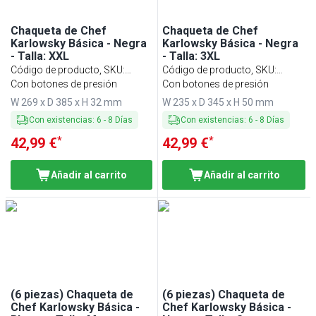
Chaqueta de Chef
Chaqueta de Chef
Karlowsky Básica - Negra
Karlowsky Básica - Negra
- Talla: XXL
- Talla: 3XL
Código de producto, SKU
:
Código de producto, SKU
:
KJBXXLK2S
Con botones de presión
KJB3XLK2S
Con botones de presión
W 269 x D 385 x H 32 mm
W 235 x D 345 x H 50 mm
Con existencias
:
6
-
8
Días
Con existencias
:
6
-
8
Días
*
*
42,99 €
42,99 €
Añadir al carrito
Añadir al carrito
(6 piezas) Chaqueta de
(6 piezas) Chaqueta de
Chef Karlowsky Básica -
Chef Karlowsky Básica -