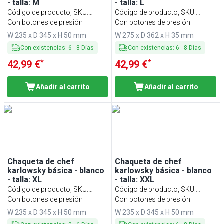
- talla: M
- talla: L
Código de producto, SKU
:
Código de producto, SKU
:
KJBMK2W
Con botones de presión
KJBLK2W
Con botones de presión
W 235 x D 345 x H 50 mm
W 275 x D 362 x H 35 mm
Con existencias
:
6
-
8
Días
Con existencias
:
6
-
8
Días
*
*
42,99 €
42,99 €
Añadir al carrito
Añadir al carrito
Chaqueta de chef
Chaqueta de chef
karlowsky básica - blanco
karlowsky básica - blanco
- talla: XL
- talla: XXL
Código de producto, SKU
:
Código de producto, SKU
:
KJBXLK2W
Con botones de presión
KJBXXLK2W
Con botones de presión
W 235 x D 345 x H 50 mm
W 235 x D 345 x H 50 mm