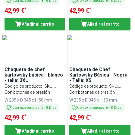
Con existencias
:
3
-
6
Días
Con existencias
:
6
-
8
Días
*
*
42,99 €
42,99 €
Añadir al carrito
Añadir al carrito
Chaqueta de chef
Chaqueta de Chef
karlowsky básica - blanco
Karlowsky Básica - Negra
- talla: 3XL
- Talla: XS
Código de producto, SKU
:
Código de producto, SKU
:
KJB3XLK2W
Con botones de presión
KJBXSK2S
Con botones de presión
W 235 x D 345 x H 50 mm
W 235 x D 345 x H 50 mm
Con existencias
:
6
-
8
Días
Con existencias
:
6
-
8
Días
*
*
42,99 €
42,99 €
Añadir al carrito
Añadir al carrito