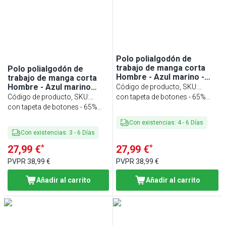
Polo polialgodón de
trabajo de manga corta
Polo polialgodón de
Hombre - Azul marino -
trabajo de manga corta
Talla: L - Personalizable
Hombre - Azul marino
Código de producto, SKU
:
oscuro - Talla: 4XL -
Código de producto, SKU
:
HPSLPW-MA
con tapeta de botones - 65%
Personalizable
HPS4XLPW-DM
con tapeta de botones - 65%
poliéster/ 35% algodón
poliéster/ 35% algodón
Con existencias
:
4
-
6
Días
Con existencias
:
3
-
6
Días
*
*
27,99 €
27,99 €
PVPR
38,99 €
PVPR
38,99 €
Añadir al carrito
Añadir al carrito