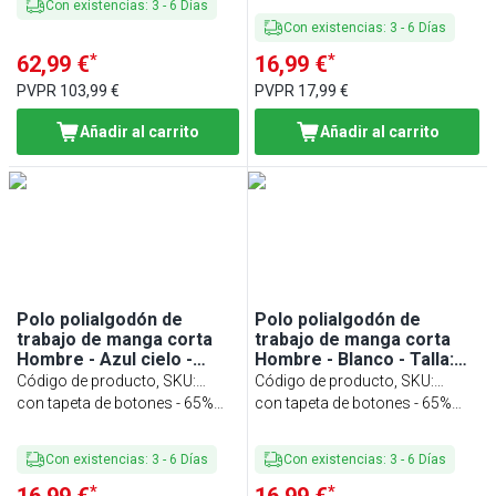
Con existencias
:
3
-
6
Días
Con existencias
:
3
-
6
Días
*
*
62,99 €
16,99 €
PVPR
103,99 €
PVPR
17,99 €
Añadir al carrito
Añadir al carrito
Polo polialgodón de
Polo polialgodón de
trabajo de manga corta
trabajo de manga corta
Hombre - Azul cielo -
Hombre - Blanco - Talla:
Talla: XL - Personalizable
XS - Personalizable
Código de producto, SKU
:
Código de producto, SKU
:
HPSXLPW-WB
con tapeta de botones - 65%
HPSXSPW-W
con tapeta de botones - 65%
poliéster/ 35% algodón
poliéster/ 35% algodón
Con existencias
:
3
-
6
Días
Con existencias
:
3
-
6
Días
*
*