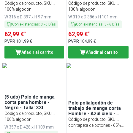
Código de producto, SKU
:
Código de producto, SKU
:
PSMP-L
100% algodón
PSMP-XL
100% algodón
W 316 x D 397 x H 97 mm
W 319 x D 386 x H 101 mm
Con existencias
:
3
-
6
Días
Con existencias
:
3
-
6
Días
*
*
62,99 €
62,99 €
PVPR
101,99 €
PVPR
104,99 €
Añadir al carrito
Añadir al carrito
(5 uds) Polo de manga
corta para hombre -
Polo polialgodón de
Negro - Talla: XXL
trabajo de manga corta
Hombre - Azul cielo -
Código de producto, SKU
:
Talla: S - Personalizable
PSMP-XXL
100% algodón
Código de producto, SKU
:
HPSSPW-WB
con tapeta de botones - 65%
W 357 x D 428 x H 109 mm
poliéster/ 35% algodón