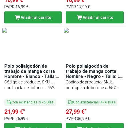
16,99 €
16,99 €
PVPR
16,99 €
PVPR
17,99 €
Añadir al carrito
Añadir al carrito
Polo polialgodón de
Polo polialgodón de
trabajo de manga corta
trabajo de manga corta
Hombre - Blanco - Talla:
Hombre - Negro - Talla: L -
XL - Personalizable
Personalizable
Código de producto, SKU
:
Código de producto, SKU
:
HPSXLPW-W
con tapeta de botones - 65%
HPSLPW-S
con tapeta de botones - 65%
poliéster/ 35% algodón
poliéster/ 35% algodón
Con existencias
:
3
-
6
Días
Con existencias
:
4
-
6
Días
*
*
21,99 €
27,99 €
PVPR
26,99 €
PVPR
36,99 €