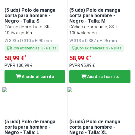
(5 uds) Polo de manga
(5 uds) Polo de manga
corta para hombre -
corta para hombre -
Negro - Talla: S
Negro - Talla: M
Código de producto, SKU
:
Código de producto, SKU
:
PSMP-S
100% algodón
PSMP-M
100% algodón
W 393 x D 310 x H 90 mm
W 313 x D 387 x H 96 mm
Con existencias
:
3
-
6
Días
Con existencias
:
3
-
6
Días
*
*
58,99 €
58,99 €
PVPR
100,99 €
PVPR
95,99 €
Añadir al carrito
Añadir al carrito
(5 uds) Polo de manga
(5 uds) Polo de manga
corta para hombre -
corta para hombre -
Negro - Talla: L
Negro - Talla: XL