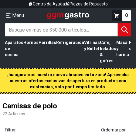
Centro de Ayuda
Piezas de Repuesto
Menu
0
Aparatos
Hornos
Parrillas
Refrigeración
Vitrinas
Café,
Masa
Pr
de
y Buffet
helados
y
de 
cocina
&
harina
gofres
¡Inauguramos nuestro nuevo almacén en tu zona! Aprovecha
nuestras ofertas exclusivas de apertura en productos con
existencias, solo por tiempo limitado.
Camisas de polo
22
Artículos
Filtrar
Ordernar por