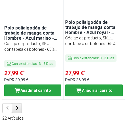
Polo polialgodón de
trabajo de manga corta
Polo polialgodón de
Hombre - Azul royal -
trabajo de manga corta
Talla: M - Personalizable
Hombre - Azul marino -
Código de producto, SKU
:
Talla: 5XL - Personalizable
Código de producto, SKU
:
HPSMPW-RB
con tapeta de botones - 65%
HPS5XLPW-MA
con tapeta de botones - 65%
poliéster/ 35% algodón
poliéster/ 35% algodón
Con existencias
:
3
-
6
Días
Con existencias
:
3
-
6
Días
*
*
27,99 €
27,99 €
PVPR
39,99 €
PVPR
36,99 €
Añadir al carrito
Añadir al carrito
22
Artículos