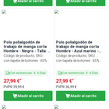
Añadir al carrito
Añadir al carrito
Polo polialgodón de
Polo polialgodón de
trabajo de manga corta
trabajo de manga corta
Hombre - Negro - Talla: XL
Hombre - Azul marino -
- Personalizable
Talla: XL - Personalizable
Código de producto, SKU
:
Código de producto, SKU
:
HPSXLPW-S
con tapeta de botones - 65%
HPSXLPW-DM
con tapeta de botones - 65%
poliéster/ 35% algodón
poliéster/ 35% algodón
Con existencias
:
4
-
6
Días
Con existencias
:
4
-
6
Días
*
*
27,99 €
27,99 €
PVPR
39,99 €
PVPR
36,99 €
Añadir al carrito
Añadir al carrito