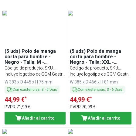
(5 uds) Polo de manga
(5 uds) Polo de manga
corta para hombre -
corta para hombre -
Negro - Talla: M -
Negro - Talla: XXL -
Personalizable
Personalizable
Código de producto, SKU
:
Código de producto, SKU
:
PSMLP-M
Incluye logotipo de GGM Gastro
PSMLP-XXL
Incluye logotipo de GGM Gastro
- 100% algodón
- 100% algodón
W 383 x D 445 x H 75 mm
W 385 x D 466 x H 81 mm
Con existencias
:
3
-
6
Días
Con existencias
:
3
-
6
Días
*
*
44,99 €
44,99 €
PVPR
71,99 €
PVPR
70,99 €
Añadir al carrito
Añadir al carrito