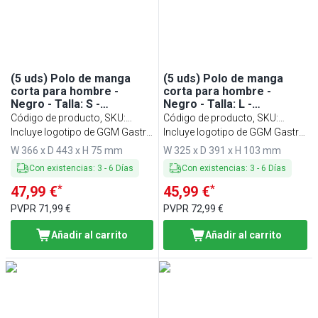
(5 uds) Polo de manga
(5 uds) Polo de manga
corta para hombre -
corta para hombre -
Negro - Talla: S -
Negro - Talla: L -
Personalizable
Personalizable
Código de producto, SKU
:
Código de producto, SKU
:
PSMLP-S
Incluye logotipo de GGM Gastro
PSMLP-L
Incluye logotipo de GGM Gastro
- 100% algodón
- 100% algodón
W 366 x D 443 x H 75 mm
W 325 x D 391 x H 103 mm
Con existencias
:
3
-
6
Días
Con existencias
:
3
-
6
Días
*
*
47,99 €
45,99 €
PVPR
71,99 €
PVPR
72,99 €
Añadir al carrito
Añadir al carrito