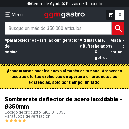
Centro de Ayuda
Piezas de Repuesto
Menu
0
Aparatos
Hornos
Parrillas
Refrigeración
Vitrinas
Café,
Masa
Pr
de
y Buffet
helados
y
de 
cocina
&
harina
gofres
¡Inauguramos nuestro nuevo almacén en tu zona! Aprovecha
nuestras ofertas exclusivas de apertura en productos con
existencias, solo por tiempo limitado.
Sombrerete deflector de acero inoxidable -
Ø350mm
Código de producto, SKU
DHJ350
Para tubos de ventilación