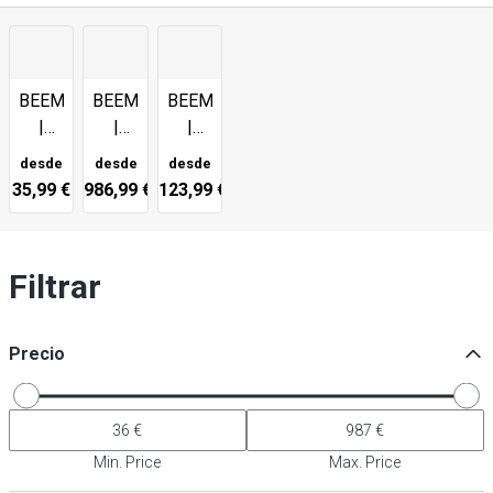
BEEM
BEEM
BEEM
|
|
|
Cafetera
Teteras
Tostadora
desde
desde
desde
y
35,99 €
986,99 €
123,99 €
teteras
Filtrar
Precio
Min. Price
Max. Price