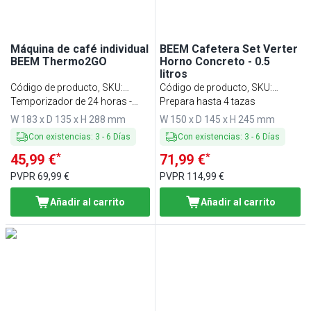
Máquina de café individual
BEEM Cafetera Set Verter
BEEM Thermo2GO
Horno Concreto - 0.5
litros
Código de producto, SKU
:
Código de producto, SKU
:
KMTGBE
Temporizador de 24 horas -
KBSPBE5
Prepara hasta 4 tazas
acero inoxidable - 750 vatios
W 183 x D 135 x H 288 mm
W 150 x D 145 x H 245 mm
Con existencias
:
3
-
6
Días
Con existencias
:
3
-
6
Días
*
*
45,99 €
71,99 €
PVPR
69,99 €
PVPR
114,99 €
Añadir al carrito
Añadir al carrito