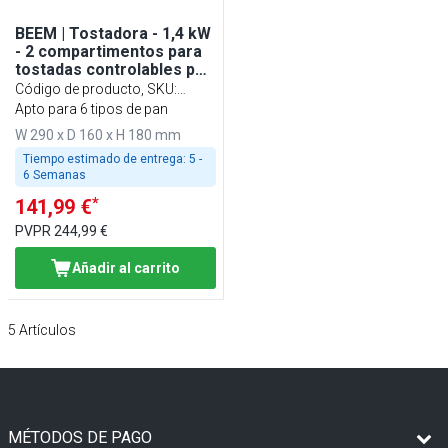
BEEM | Tostadora - 1,4 kW
- 2 compartimentos para
tostadas controlables por
separado - incl. rejilla para
Código de producto, SKU
:
panecillos
TMTSB
Apto para 6 tipos de pan
W 290 x D 160 x H 180 mm
Tiempo estimado de entrega:
5 -
6 Semanas
*
141,99 €
PVPR
244,99 €
Añadir al carrito
5
Artículos
MÉTODOS DE PAGO