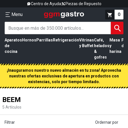
Centro de Ayuda
Piezas de Repuesto
Menu
0
Aparatos
Hornos
Parrillas
Refrigeración
Vitrinas
Café,
Masa
Pr
de
y Buffet
helados
y
de 
cocina
&
harina
gofres
¡Inauguramos nuestro nuevo almacén en tu zona! Aprovecha
nuestras ofertas exclusivas de apertura en productos con
existencias, solo por tiempo limitado.
BEEM
5
Artículos
Filtrar
Ordernar por