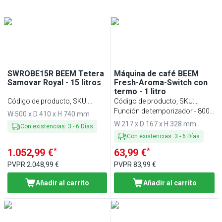
SWROBE15R BEEM Tetera
Máquina de café BEEM
Samovar Royal - 15 litros
Fresh-Aroma-Switch con
termo - 1 litro
Código de producto, SKU
:
Código de producto, SKU
:
SWROBE15
KMFTBE1
Función de temporizador - 800
W 500 x D 410 x H 740 mm
vatios
W 217 x D 167 x H 328 mm
Con existencias
:
3
-
6
Días
Con existencias
:
3
-
6
Días
*
*
1.052,99 €
63,99 €
PVPR
2.048,99 €
PVPR
83,99 €
Añadir al carrito
Añadir al carrito