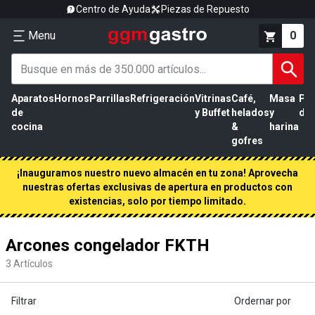
Centro de Ayuda
Piezas de Repuesto
Menu
0
Aparatos
Hornos
Parrillas
Refrigeración
Vitrinas
Café,
Masa
Pr
de
y Buffet
helados
y
de 
cocina
&
harina
gofres
¡Inauguramos nuestro nuevo almacén en tu zona! Aprovecha
nuestras ofertas exclusivas de apertura en productos con
existencias, solo por tiempo limitado.
Arcones congelador FKTH
3
Artículos
Filtrar
Ordernar por