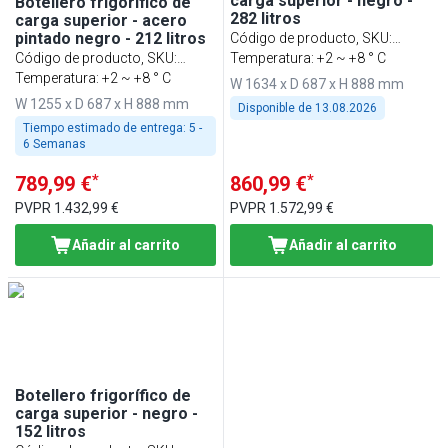
carga superior - negro -
Botellero frigorífico de
282 litros
carga superior - acero
pintado negro - 212 litros
Código de producto, SKU
:
Código de producto, SKU
:
FKTH577
Temperatura: +2 ~ +8 ° C
FKTH417
Temperatura: +2 ~ +8 ° C
W 1634 x D 687 x H 888 mm
W 1255 x D 687 x H 888 mm
Disponible de
13.08.2026
Tiempo estimado de entrega:
5 -
6 Semanas
*
*
789,99 €
860,99 €
PVPR
1.432,99 €
PVPR
1.572,99 €
Añadir al carrito
Añadir al carrito
Botellero frigorífico de
carga superior - negro -
152 litros