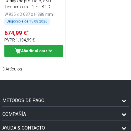
Código de producto, SKU
:
FKTH279
Temperatura: +2 ~ +8 ° C
W 935 x D 687 x H 888 mm
Disponible de
15.08.2026
*
674,99 €
PVPR
1.194,99 €
Añadir al carrito
3
Artículos
MÉTODOS DE PAGO
COMPAÑÍA
AYUDA & CONTACTO