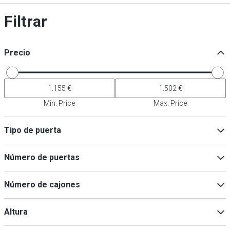
Filtrar
Precio
Min. Price
Max. Price
Tipo de puerta
Puerta maciza
(
6
)
Número de puertas
1
(
4
)
Número de cajones
2
(
4
)
0
2
(
2
)
Altura
3
(
2
)
4
(
2
)