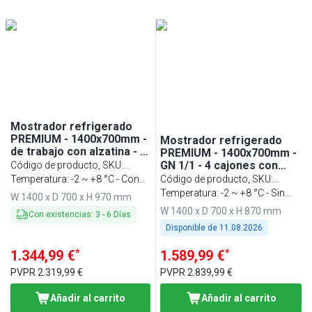
6
(
2
)
Min
Max
Mostrador refrigerado
PREMIUM - 1400x700mm -
Mostrador refrigerado
de trabajo con alzatina - 2
PREMIUM - 1400x700mm -
puertas - GN 1/1 -
GN 1/1 - 4 cajones con
Código de producto, SKU
:
refrigeración ventilada
cierre suave -
KTF147AND2T-EF
Temperatura: -2 ~ +8 °C - Con
Código de producto, SKU
:
refrigeración ventilada -
salpicadero
KTF147ND4S-EF
Temperatura: -2 ~ +8 °C - Sin
W 1400 x D 700 x H 970 mm
display EVCO
salpicadero
W 1400 x D 700 x H 870 mm
Con existencias
:
3
-
6
Días
Disponible de
11.08.2026
*
*
1.344,99 €
1.589,99 €
PVPR
2.319,99 €
PVPR
2.839,99 €
Añadir al carrito
Añadir al carrito