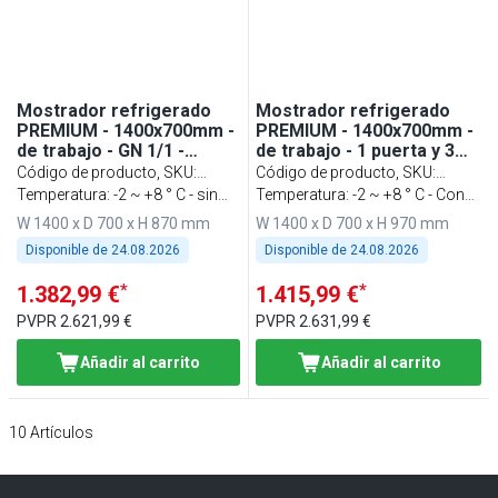
Mostrador refrigerado
Mostrador refrigerado
PREMIUM - 1400x700mm -
PREMIUM - 1400x700mm -
de trabajo - GN 1/1 -
de trabajo - 1 puerta y 3
refrigeración ventilada - 1
cajones - GN 1/1 -
Código de producto, SKU
:
Código de producto, SKU
:
puerta y 3 cajones
refrigeración ventilada
KTF147ND-EF#1T#3S
Temperatura: -2 ~ +8 ° C - sin
KTF147AND-EF#1T#3S
Temperatura: -2 ~ +8 ° C - Con
zócalo
zócalo
W 1400 x D 700 x H 870 mm
W 1400 x D 700 x H 970 mm
Disponible de
24.08.2026
Disponible de
24.08.2026
*
*
1.382,99 €
1.415,99 €
PVPR
2.621,99 €
PVPR
2.631,99 €
Añadir al carrito
Añadir al carrito
10
Artículos