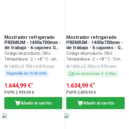
Mostrador refrigerado
Mostrador refrigerado
PREMIUM - 1400x700mm -
PREMIUM - 1400x700mm -
de trabajo - 6 cajones GN
de trabajo - 6 cajones - GN
1/1 - refrigeración
1/1 - refrigeración
Código de producto, SKU
:
Código de producto, SKU
:
ventilada - 281l
ventilada
KTF147ND6S-EF
Temperatura: -2 ~ +8 ° C - sin
KTF147AND6S-EF
Temperatura: -2 ~ +8 ° C - Con
zócalo
zócalo
W 1400 x D 700 x H 870 mm
W 1400 x D 700 x H 970 mm
Disponible de
10.08.2026
Con existencias
:
3
-
6
Días
*
*
1.644,99 €
1.634,99 €
PVPR
2.999,99 €
PVPR
2.899,99 €
Añadir al carrito
Añadir al carrito