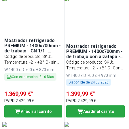
Mostrador refrigerado
PREMIUM - 1400x700mm -
Mostrador refrigerado
de trabajo - GN 1/1 -
PREMIUM - 1400x700mm -
refrigeración ventilada - 1
de trabajo con alzatapa - 1
Código de producto, SKU
:
puerta y 2 cajones
puerta y 2 cajones - GN
KTF147NDT2S-EF
Temperatura: -2 ~ +8 ° C - sin
Código de producto, SKU
:
1/1 - refrigeración
zócalo
KTF147ANDT2S-EF
Temperatura: -2 ~ +8 ° C - Con
W 1400 x D 700 x H 870 mm
ventilada
zócalo
W 1400 x D 700 x H 970 mm
Con existencias
:
3
-
6
Días
Disponible de
24.08.2026
*
*
1.369,99 €
1.399,99 €
PVPR
2.429,99 €
PVPR
2.429,99 €
Añadir al carrito
Añadir al carrito