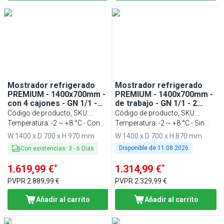
Mostrador refrigerado
Mostrador refrigerado
PREMIUM - 1400x700mm -
PREMIUM - 1400x700mm -
con 4 cajones - GN 1/1 -
de trabajo - GN 1/1 - 2
refrigeración ventilada -
puertas - refrigeración
Código de producto, SKU
:
Código de producto, SKU
:
con alzatina
ventilada
KTF147AND4S-EF
Temperatura: -2 ~ +8 °C - Con
KTF147ND2T-EF
Temperatura: -2 ~ +8 °C - Sin
salpicadero
salpicadero
W 1400 x D 700 x H 970 mm
W 1400 x D 700 x H 870 mm
Disponible de
11.08.2026
Con existencias
:
3
-
6
Días
*
*
1.619,99 €
1.314,99 €
PVPR
2.889,99 €
PVPR
2.329,99 €
Añadir al carrito
Añadir al carrito