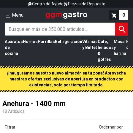
Centro de Ayuda
Piezas de Repuesto
Menu
0
Aparatos
Hornos
Parrillas
Refrigeración
Vitrinas
Café,
Masa
Pr
de
y Buffet
helados
y
de 
cocina
&
harina
gofres
¡Inauguramos nuestro nuevo almacén en tu zona! Aprovecha
nuestras ofertas exclusivas de apertura en productos con
existencias, solo por tiempo limitado.
Anchura - 1400 mm
10
Artículos
Filtrar
Ordernar por