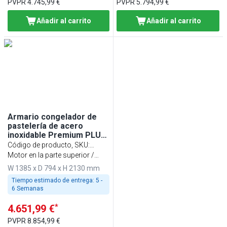
PVPR
4.745,99 €
PVPR
5.794,99 €
Añadir al carrito
Añadir al carrito
Armario congelador de
pastelería de acero
inoxidable Premium PLUS
- EN 600x400 - 1240L - con
Código de producto, SKU
:
2 puertas
BTEI148T2
Motor en la parte superior /
temperatura (-18 °C)
W 1385 x D 794 x H 2130 mm
Tiempo estimado de entrega:
5 -
6 Semanas
*
4.651,99 €
PVPR
8.854,99 €