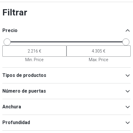
Filtrar
Precio
Min. Price
Max. Price
Tipos de productos
Neveras
(
3
)
Número de puertas
Congeladores
(
2
)
1
(
3
)
Anchura
2
(
2
)
Profundidad