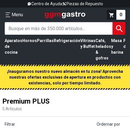
Centro de Ayuda
Piezas de Repuesto
Menu
0
Aparatos
Hornos
Parrillas
Refrigeración
Vitrinas
Café,
Masa
Pr
de
y Buffet
helados
y
de 
cocina
&
harina
gofres
¡Inauguramos nuestro nuevo almacén en tu zona! Aprovecha
nuestras ofertas exclusivas de apertura en productos con
existencias, solo por tiempo limitado.
Premium PLUS
5
Artículos
Filtrar
Ordernar por