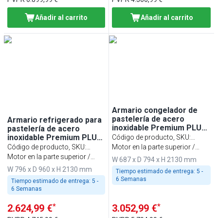
Añadir al carrito
Añadir al carrito
Armario congelador de
pastelería de acero
Armario refrigerado para
inoxidable Premium PLUS
pastelería de acero
- EN 600x400 - 560L - con 1
inoxidable Premium PLUS
Código de producto, SKU
:
puerta
- acero inoxidable - 758
Código de producto, SKU
:
BTEI78T1
Motor en la parte superior /
litros - EN 600 x 800 -con 1
BEI81T1
Motor en la parte superior /
temperatura (-18 °C)
W 687 x D 794 x H 2130 mm
puerta
temperatura (-2 ~ +8 °C)
W 796 x D 960 x H 2130 mm
Tiempo estimado de entrega:
5 -
6 Semanas
Tiempo estimado de entrega:
5 -
6 Semanas
*
*
2.624,99 €
3.052,99 €