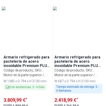
Min
Max
Min
Max
Armario refrigerado para
Armario refrigerado para
pastelería de acero
pastelería de acero
inoxidable Premium PLUS
inoxidable Premium PLUS
- EN 600x400 - 1240L - con
- EN 600x400 - 560L - con 1
Código de producto, SKU
:
Código de producto, SKU
:
2 puertas y 34 guías -
puerta - ventilado; R290;
BEI148T2
Motor en la parte superior /
BEI78T1
Motor en la parte superior /
ventilado; R290;
desescarche automático;
temperatura (-2 ~ +8 °C)
temperatura (-2 ~ +8 °C)
W 1385 x D 794 x H 2130 mm
W 687 x D 794 x H 2130 mm
desescarche automático;
monobloque; cerradura
monobloque; cerradura
con llave; AISI 304
Tiempo estimado de entrega:
5 -
Con existencias
:
3
-
6
Días
con llave; AISI 304
6 Semanas
*
*
3.809,99 €
2.418,99 €
PVPR
6.899,99 €
PVPR
4.366,99 €