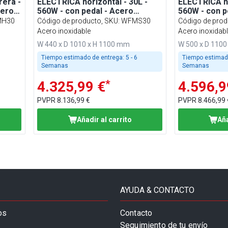
rera -
ELÉCTRICA horizontal - 30L -
ELÉCTRICA ho
cero
560W - con pedal - Acero
560W - con p
inoxidable - con 3 tubos de
inoxidable - 
MH30
Código de producto, SKU
:
WFMS30
Código de prod
ra
embutición
embutición
Acero inoxidable
Acero inoxidab
W 440 x D 1010 x H 1100 mm
W 500 x D 110
Tiempo estimado de entrega:
5 - 6
Tiempo estimad
Semanas
Semanas
*
4.325,99 €
4.596,9
PVPR
8.136,99 €
PVPR
8.466,99 
Añadir al carrito
Aña
AYUDA & CONTACTO
os
Contacto
Seguimiento de tu envío