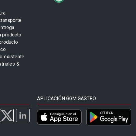
ura
transporte
entrega
n producto
producto
ico
o existente
striales &
APLICACIÓN GGM GASTRO