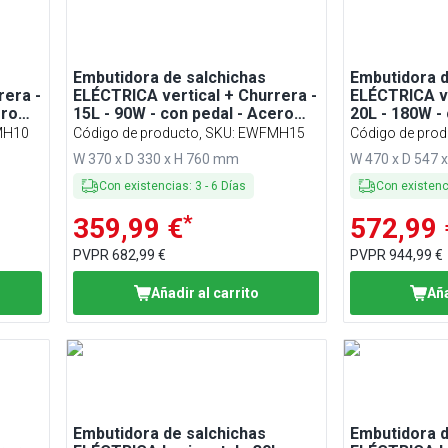
Embutidora de salchichas
Embutidora d
rera -
ELÉCTRICA vertical + Churrera -
ELÉCTRICA ve
ero
15L - 90W - con pedal - Acero
20L - 180W -
inoxidable - con 4 tubos de
inoxidable - 
MH10
Código de producto, SKU
:
EWFMH15
Código de prod
ra
embutición y 3 boquillas para
embutición y 
W 370 x D 330 x H 760 mm
W 470 x D 547 
churros
churros
Con existencias
:
3
-
6
Días
Con existen
*
359,99 €
572,99 
PVPR
682,99 €
PVPR
944,99 €
Añadir al carrito
Aña
Embutidora de salchichas
Embutidora d