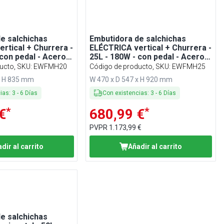
e salchichas
Embutidora de salchichas
rtical + Churrera -
ELÉCTRICA vertical + Churrera -
 con pedal - Acero
25L - 180W - con pedal - Acero
con 4 tubos de
inoxidable - con 4 tubos de
ucto, SKU
:
EWFMH20
Código de producto, SKU
:
EWFMH25
3 boquillas para
embutición y 3 boquillas para
x H 835 mm
W 470 x D 547 x H 920 mm
churros
cias
:
3
-
6
Días
Con existencias
:
3
-
6
Días
*
*
€
680,99 €
PVPR
1.173,99 €
dir al carrito
Añadir al carrito
e salchichas