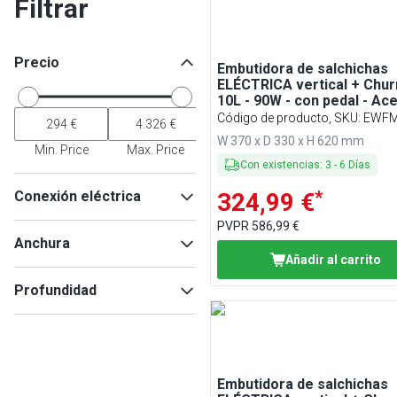
Filtrar
Precio
Embutidora de salchichas
ELÉCTRICA vertical + Chur
10L - 90W - con pedal - Ac
inoxidable - con 4 tubos de
Código de producto, SKU
:
EWF
embutición y 3 boquillas pa
W 370 x D 330 x H 620 mm
churros
Min. Price
Max. Price
Con existencias
:
3
-
6
Días
*
Conexión eléctrica
324,99 €
PVPR
586,99 €
230V
(
5
)
Anchura
Añadir al carrito
Profundidad
Min
Max
Min
Max
Embutidora de salchichas