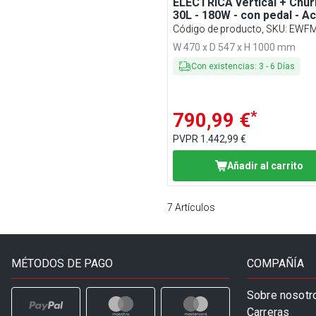
ELÉCTRICA vertical + Chur
30L - 180W - con pedal - A
inoxidable - con 4 tubos de
Código de producto, SKU
:
EWF
embutición y 3 boquillas pa
W 470 x D 547 x H 1000 mm
churros
Con existencias
:
3
-
6
Días
*
790,99 €
PVPR
1.442,99 €
Añadir al carrito
7
Artículos
MÉTODOS DE PAGO
COMPAÑÍA
Sobre nosotr
Carreras