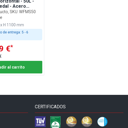
rizontal - 50L -
edal - Acero
con 3 tubos de
ucto, SKU
:
WFMS50
le
0 x H 1100 mm
o de entrega:
5 - 6
*
9 €
€
dir al carrito
CERTIFICADOS