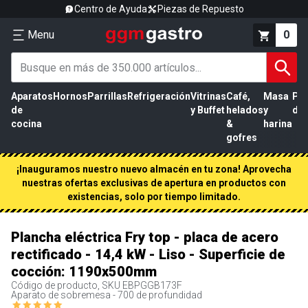
Centro de Ayuda
Piezas de Repuesto
Menu
0
Aparatos
Hornos
Parrillas
Refrigeración
Vitrinas
Café,
Masa
Pr
de
y Buffet
helados
y
de 
cocina
&
harina
gofres
¡Inauguramos nuestro nuevo almacén en tu zona! Aprovecha
nuestras ofertas exclusivas de apertura en productos con
existencias, solo por tiempo limitado.
Plancha eléctrica Fry top - placa de acero
rectificado - 14,4 kW - Liso - Superficie de
cocción: 1190x500mm
Código de producto, SKU
EBPGGB173F
Aparato de sobremesa - 700 de profundidad