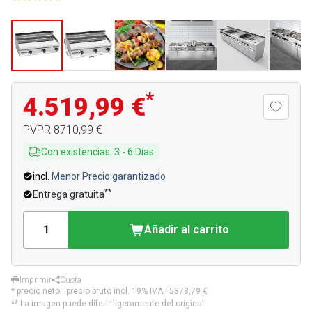
*
4.519,99 €
PVPR
8710,99 €
Con existencias
:
3
-
6
Días
incl.
Menor Precio garantizado
**
Entrega gratuita
Añadir al carrito
Imprimir
Cuota
* precio neto | precio bruto incl. 19% IVA.:
5378,79 €
** La imagen puede diferir ligeramente del original.