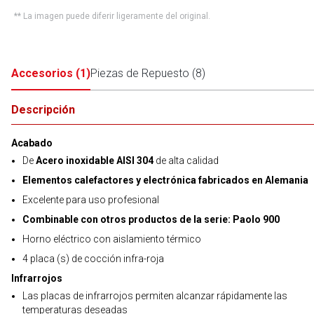
** La imagen puede diferir ligeramente del original.
Accesorios
(
1
)
Piezas de Repuesto
(
8
)
Descripción
Acabado
De
Acero inoxidable AISI 304
de alta calidad
Elementos calefactores y electrónica fabricados en Alemania
Excelente para uso profesional
Combinable con otros productos de la serie: Paolo 900
Horno eléctrico con aislamiento térmico
4 placa (s) de cocción infra-roja
Infrarrojos
Las placas de infrarrojos permiten alcanzar rápidamente las
temperaturas deseadas