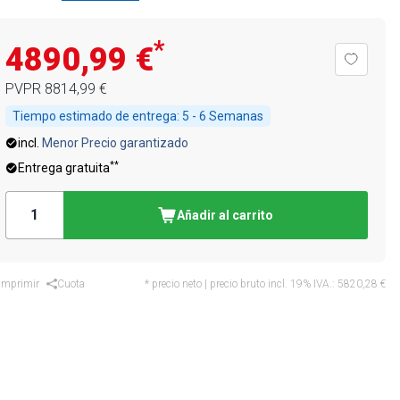
*
4890,99 €
PVPR
8814,99 €
Tiempo estimado de entrega:
5 - 6 Semanas
incl.
Menor Precio garantizado
**
Entrega gratuita
Añadir al carrito
Imprimir
Cuota
* precio neto | precio bruto incl. 19% IVA.:
5820,28 €