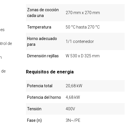
Zonas de cocción
270 mm x 270 mm
cada una
Temperatura
50 °C hasta 270 °C
des
Horno adecuado
1/1 contenedor
trol de
para
Dimensión rejillas
W 530 x D 325 mm
n
 de
Requisitos de energia
Potencia total
20,68 kW
Potencia del horno
4,68 kW
Tensión
400V
Fase (n)
3N~/PE