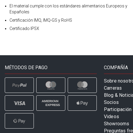
El material cumple con los estándares alimentarios Europeos y
Españoles
Certificación IMQ, IMQ-GS y RoHS
Certificado IP5X
MÉTODOS DE PAGO
COMPAÑÍA
Sobre nosotr
Carreras
Blog & Notici
Socios
Participación 
Videos
Showrooms
Preguntas fr