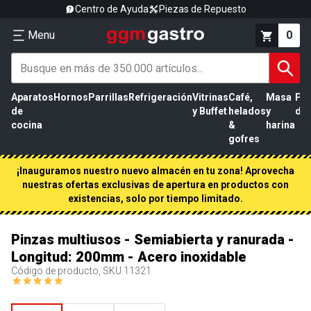
Centro de Ayuda
Piezas de Repuesto
Menu
0
Aparatos
Hornos
Parrillas
Refrigeración
Vitrinas
Café,
Masa
Pr
de
y Buffet
helados
y
de 
cocina
&
harina
gofres
¡Inauguramos nuestro nuevo almacén en tu zona! Aprovecha
nuestras ofertas exclusivas de apertura en productos con
existencias, solo por tiempo limitado.
Pinzas multiusos - Semiabierta y ranurada -
Longitud: 200mm - Acero inoxidable
Código de producto, SKU
11321