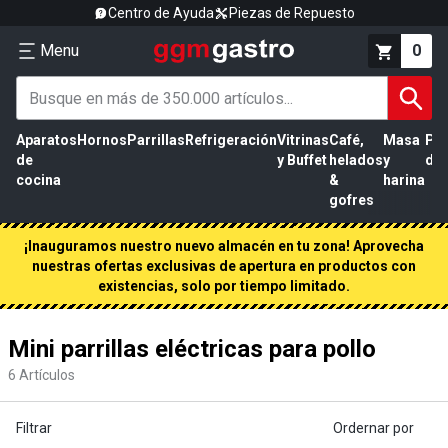
Centro de Ayuda
Piezas de Repuesto
Menu
0
Aparatos
Hornos
Parrillas
Refrigeración
Vitrinas
Café,
Masa
Pr
de
y Buffet
helados
y
de 
cocina
&
harina
gofres
¡Inauguramos nuestro nuevo almacén en tu zona! Aprovecha
nuestras ofertas exclusivas de apertura en productos con
existencias, solo por tiempo limitado.
Mini parrillas eléctricas para pollo
6
Artículos
Filtrar
Ordernar por