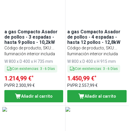
Min
Max
a gas Compacto Asador
a gas Compacto Asador
de pollos - 3 espadas -
de pollos - 4 espadas -
hasta 9 pollos - 10,2kW
hasta 12 pollos - 12,8kW
Código de producto, SKU
:
Código de producto, SKU
:
MHGGM339
Iluminación interior incluida
MHGGM412
Iluminación interior incluida
W 800 x D 400 x H 735 mm
W 800 x D 400 x H 915 mm
Con existencias
:
3
-
6
Días
Con existencias
:
3
-
6
Días
*
*
1.214,99 €
1.450,99 €
PVPR
2.300,99 €
PVPR
2.557,99 €
Añadir al carrito
Añadir al carrito