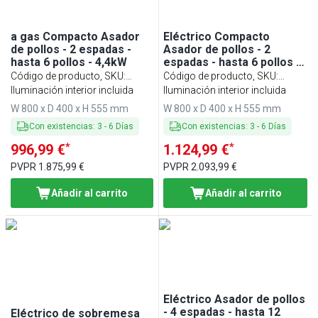
a gas Compacto Asador
Eléctrico Compacto
de pollos - 2 espadas -
Asador de pollos - 2
hasta 6 pollos - 4,4kW
espadas - hasta 6 pollos -
4,4kW
Código de producto, SKU
:
Código de producto, SKU
:
MHGGM26
Iluminación interior incluida
MHGEM26
Iluminación interior incluida
W 800 x D 400 x H 555 mm
W 800 x D 400 x H 555 mm
Con existencias
:
3
-
6
Días
Con existencias
:
3
-
6
Días
*
*
996,99 €
1.124,99 €
PVPR
1.875,99 €
PVPR
2.093,99 €
Añadir al carrito
Añadir al carrito
Eléctrico Asador de pollos
- 4 espadas - hasta 12
Eléctrico de sobremesa