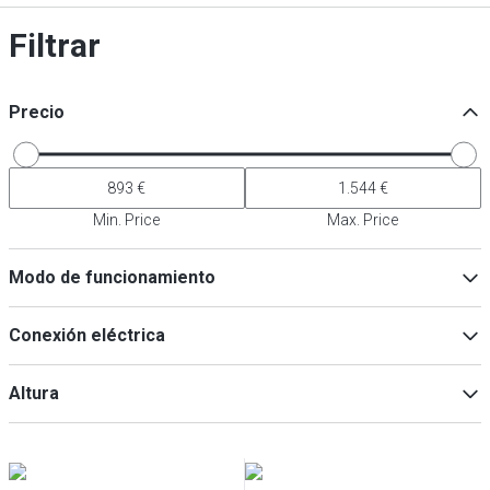
Filtrar
Precio
Min. Price
Max. Price
Modo de funcionamiento
Eléctrico
(
3
)
Conexión eléctrica
Gas
(
3
)
230V
(
3
)
Altura
400V
(
3
)