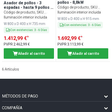
pollos - 8,8kW
Asador de pollos - 3
espadas - hasta 9 pollos -
Código de producto, SKU
:
6,6kW
Código de producto, SKU
:
MHGEM412
Iluminación interior incluida
MHGEM39
Iluminación interior incluida
W 800 x D 400 x H 915 mm
W 800 x D 400 x H 735 mm
Con existencias
:
3
-
6
Días
Con existencias
:
3
-
6
Días
*
*
1.412,99 €
1.692,99 €
PVPR
2.462,99 €
PVPR
3.113,99 €
Añadir al carrito
Añadir al carrito
6
Artículos
MÉTODOS DE PAGO
COMPAÑÍA